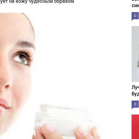
ует на кожу чудесным образом.
сн
0
Лу
бу
0