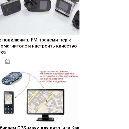
к подключить FM-трансмиттер к
томагнитоле и настроить качество
ука
04.01.2021
бираем GPS-маяк для авто, или Как