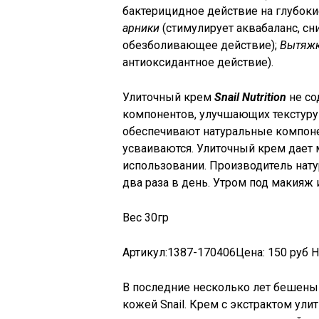
бактерицидное действие на глубоки
арники
(стимулирует аквабаланс, сн
обезболивающее действие);
Вытяжк
антиоксидантное действие).
Улиточный крем
Snail Nutrition
не со
компонентов, улучшающих текстуру
обеспечивают натуральные компоне
усваиваются. Улиточный крем дает
использовании. Производитель нату
два раза в день. Утром под макияж 
Вес 30гр
Артикул:
1387-170406
Цена
: 150 руб 
В последние несколько лет бешеным
кожей
Snail. Крем с экстрактом ул