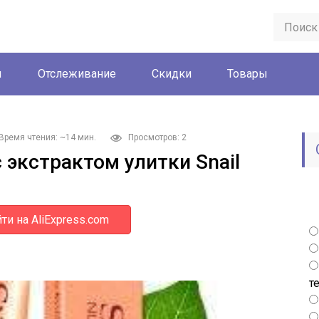
ы
Отслеживание
Скидки
Товары
Время чтения: ~14 мин.
Просмотров: 2
 экстрактом улитки Snail
ти на AliExpress.com
т