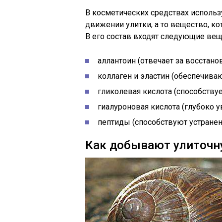
В косметических средствах использу
движении улитки, а то вещество, к
В его состав входят следующие вещ
аллантоин (отвечает за восстано
коллаген и эластин (обеспечивают
гликолевая кислота (способству
гиалуроновая кислота (глубоко у
пептиды (способствуют устране
Как добывают улиточн