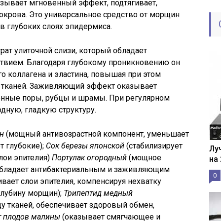
азывает мгновенный эффект, подтягивает,
покрова. Это универсальное средство от морщин
в глубоких слоях эпидермиса.
рат улиточной слизи, который обладает
вием. Благодаря глубокому проникновению он
о коллагена и эластина, повышая при этом
ть тканей. Заживляющий эффект оказывает
енные поры, рубцы и шрамы. При регулярном
дную, гладкую структуру.
н
(мощный антивозрастной компонент, уменьшает
 глубокие);
Сок березы японской
(стабилизирует
Лу
слои эпителия)
Портулак огородный
(мощное
на
обладает антибактериальным и заживляющим
0
вает слои эпителия, компенсируя нехватку
глубину морщин);
Трипептид медный
у тканей, обеспечивает здоровый обмен,
т плодов малины
(оказывает смягчающее и