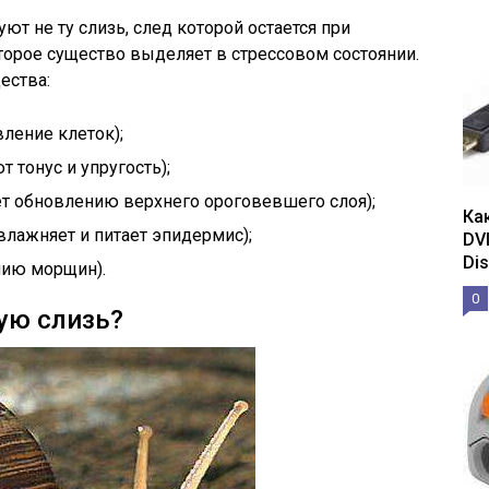
ют не ту слизь, след которой остается при
оторое существо выделяет в стрессовом состоянии.
ества:
вление клеток);
 тонус и упругость);
ет обновлению верхнего ороговевшего слоя);
Ка
влажняет и питает эпидермис);
DV
Dis
нию морщин).
0
ую слизь?