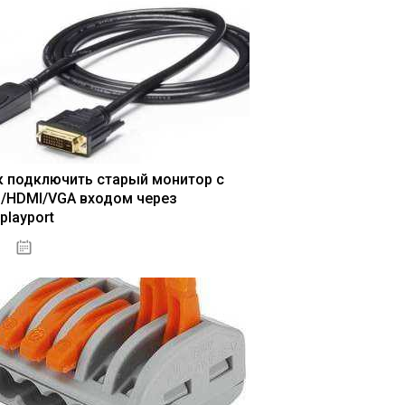
к подключить старый монитор с
I/HDMI/VGA входом через
playport
04.01.2021