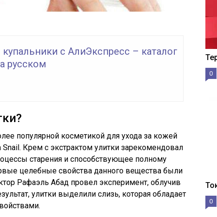
 купальники с АлиЭкспресс – каталог
Те
а русском
0
тки?
олее популярной косметикой для ухода за кожей
а Snail. Крем с экстрактом улитки зарекомендовал
роцессы старения и способствующее полному
рвые целебные свойства данного вещества были
ктор Рафаэль Абад провел эксперимент, облучив
То
зультат, улитки выделили слизь, которая обладает
0
войствами.