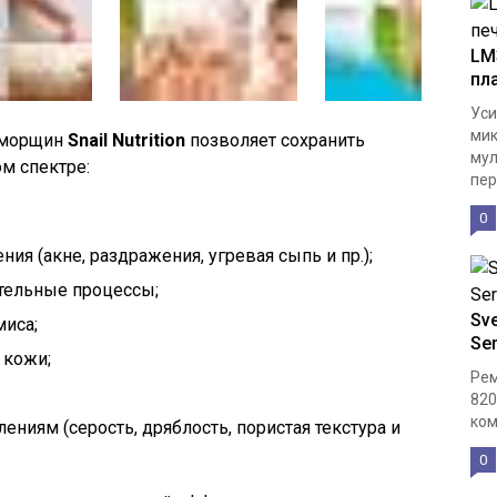
LM
пл
Уси
мик
 морщин
Snail Nutrition
позволяет сохранить
мул
м спектре:
пер
0
я (акне, раздражения, угревая сыпь и пр.);
тельные процессы;
Sve
иса;
Se
 кожи;
Рем
820
ком
ниям (серость, дряблость, пористая текстура и
0