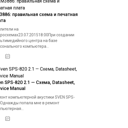
3886: правильная схема и печатная
ата
лители на
росхемах23.07.201518:00При создании
ьтимедийного центра на базе
сонального компьютера...
14.10.2020
n SPS-820 2.1 — Схема, Datasheet,
rvice Manual
онт компьютерной акустики SVEN SPS-
Однажды попала мне в ремонт
пьютерная...
11.11.2020