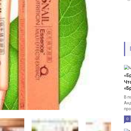
Чт
«Б
В п
Анд
про
0