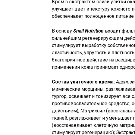
Крем с экстрактом слизи улитки ок
улучшает цвет и текстуру кожного 
обеспечивает полноценное питание 
В основу
Snail Nutrition
входит фильт
сильнейшим регенерирующим дейст
стимулирует выработку собственног
эластичность, упругость и плотнос
благоприятное действие на расшир
применении кожа принимает одноро
Состав улиточного крема:
Аденози
мимические морщины, разглаживает
тургор, освежает и тонизирует все 
противовоспалительное средство, 
действием);
Матриксил
(восстанавли
тканей, разглаживает и уменьшает 
(восстанавливает клеточную матриц
стимулирует регенерацию);
Экстрак