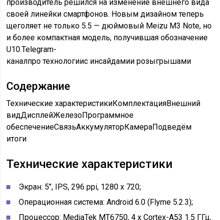
производитель решился на изменение внешнего вида
своей линейки смартфонов. Новым дизайном теперь
щеголяет не только 5.5 — дюймовый Meizu M3 Note, но
и более компактная модель, получившая обозначение
U10.
Telegram-
канал
про технологии
с инсайдами
и розыгрышами
Содержание
Технические характеристикиКомплектацияВнешний
видДисплейЖелезоПрограммное
обеспечениеСвязьАккумуляторКамераПодведём
итоги
Технические характеристики
Экран: 5’’, IPS, 296 ppi, 1280 x 720;
Операционная система: Android 6.0 (Flyme 5.2.3);
Процессор: MediaTek MT6750, 4 x Cortex-A53 1.5 ГГц,