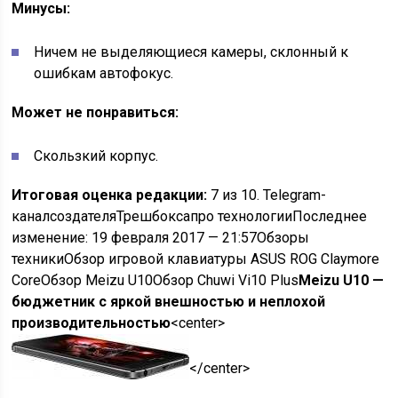
Минусы:
Ничем не выделяющиеся камеры, склонный к
ошибкам автофокус.
Может не понравиться:
Скользкий корпус.
Итоговая оценка редакции:
7 из 10.
Telegram-
канал
создателя
Трешбокса
про технологии
Последнее
изменение: 19 февраля 2017 — 21:57
Обзоры
техники
Обзор игровой клавиатуры ASUS ROG Claymore
Core
Обзор Meizu U10
Обзор Chuwi Vi10 Plus
Meizu U10 —
бюджетник с яркой внешностью и неплохой
производительностью
<center>
</center>