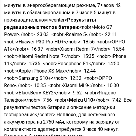
минуты в энергосберегающем режиме, 7 часов 42
минуты в сбалансированном и 7 часов 5 минут в
производительном.<center>
Результаты
редакционных тестов батареи:
<nobr>Moto G7
Power</nobr>
23:03
<nobr>Realme 5</nobr>
22:11
<nobr>Huawei P30 Pro HD+</nobr>
18:56
<nobr>OPPO
A1k</nobr>
16:37
<nobr>Xiaomi Redmi 7</nobr>
15:54
<nobr>Xiaomi Redmi Note 7</nobr>
15:35
<nobr>iPhone
11</nobr>
15:35
<nobr>Pocophone F1</nobr>
14:50
<nobr>Apple iPhone XS Max</nobr>
12:44
<nobr>Samsung S10+</nobr>
12:32
<nobr>OPPO
Reno</nobr>
10:35
<nobr>Xiaomi Mi 9</nobr>
10:30
<nobr>BlackBerry KEY2</nobr>
9:52
<nobr>Яндекс
Телефон</nobr>
7:56
<nobr>
Meizu U10
</nobr>
7:42 Все
результаты тестов батареи и описание методики
тестирования</center> Неплохо, для несъёмного
аккумулятора на 2760 мАч, которому на зарядку от
комплектного адаптера требуется 3 часа 40 минут.