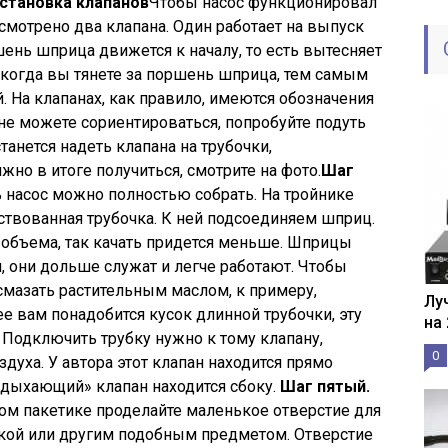
Установка клапанов
Чтобы насос функционировал
мотрено два клапана. Один работает на выпуск
шень шприца движется к началу, то есть вытесняет
, когда вы тянете за поршень шприца, тем самым
. На клапанах, как правило, имеются обозначения
и не можете сориентироваться, попробуйте подуть
танется надеть клапана на трубочки,
жно в итоге получиться, смотрите на фото.
Шаг
 насос можно полностью собрать. На тройнике
йствованная трубочка. К ней подсоединяем шприц.
объема, так качать придется меньше. Шприцы
 они дольше служат и легче работают. Чтобы
смазать растительным маслом, к примеру,
Лу
 вам понадобится кусок длинной трубочки, эту
на
 Подключить трубку нужно к тому клапану,
0
духа. У автора этот клапан находится прямо
ыдыхающий» клапан находится сбоку.
Шаг пятый.
ом пакетике проделайте маленькое отверстие для
ткой или другим подобным предметом. Отверстие