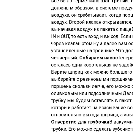
все было герметично.
Шаг третий. 
должным образом, в системе предус
воздуха, он срабатывает, когда пор
воздух. Второй клапан открывается
выкачивая воздух из пакета с пищей
IN и OUT, то есть вход и выход. Есл
через клапан ртом.Ну а далее вам ос
установленные на тройнике. Что дол
четвертый. Собираем насос
Теперь
осталась одна коротенькая не заде
Берите шприц как можно большего 
выбирайте с резиновыми поршнями,
поршень скользи легче, его можно 
оливковым или подсолнечным.Далее
трубку мы будем вставлять в пакет.
который работает на всасывание воз
относительно выхода шприца, а «в
Отверстие для трубочки
В вакуумн
трубки. Его можно сделать зубочис