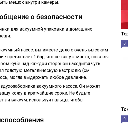
рыть мешок внутри камеры.
ообщение о безопасности
шинки для вакуумной упаковки в домашних
Те
вещи:
0
акуумный насос, вы имеете дело с очень высоким
е превышает 1 бар, что не так уж много, пока вы
овом кубе над каждой стороной находится чуть
ил толстую металлическую кастрюлю (см.
алось, могла выдержать любое давление.
здухозаборника вакуумного насоса. Он может
вашу кожу в кратчайшие сроки. Не будьте
ет ли вакуум, используя пальцы, чтобы
То
испособления
0