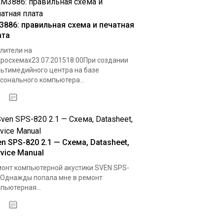
3886: правильная схема и печатная
ата
лители на
росхемах23.07.201518:00При создании
ьтимедийного центра на базе
сонального компьютера...
14.10.2020
n SPS-820 2.1 — Схема, Datasheet,
rvice Manual
онт компьютерной акустики SVEN SPS-
Однажды попала мне в ремонт
пьютерная...
11.11.2020