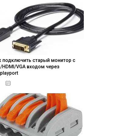
к подключить старый монитор с
I/HDMI/VGA входом через
playport
04.01.2021