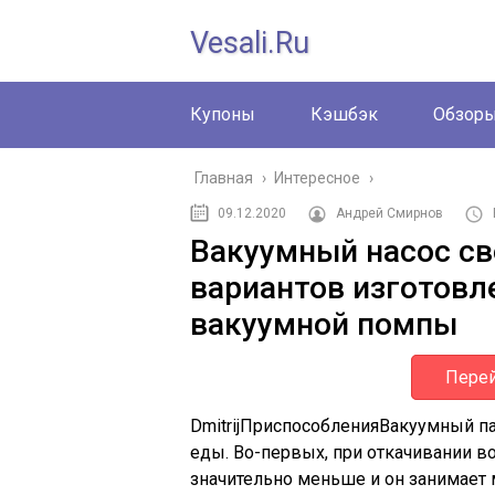
Vesali.ru
Купоны
Кэшбэк
Обзор
Главная
›
Интересное
›
09.12.2020
Андрей Смирнов
Вакуумный насос св
вариантов изготовл
вакуумной помпы
Перей
Dmitrij
Приспособления
Вакуумный па
еды. Во-первых, при откачивании во
значительно меньше и он занимает 