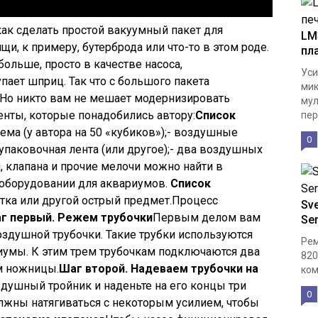
как сделать простой вакуумный пакет для
LM
и, к примеру, бутерброда или что-то в этом роде.
пл
больше, просто в качестве насоса,
Уси
пает шприц. Так что с большого пакета
мик
 Но никто вам не мешает модернизировать
мул
нты, которые понадобились автору:
Список
пер
ма (у автора на 50 «кубиков»);- воздушные
0
 упаковочная лента (или другое);- два воздушных
, клапана и прочие мелочи можно найти в
 оборудовании для аквариумов.
Список
тка или другой острый предмет.
Процесс
Sve
г первый. Режем трубочки
Первым делом вам
Se
оздушной трубочки. Такие трубки используются
Рем
иумы. К этим трем трубочкам подключаются два
820
м ножницы.
Шаг второй. Надеваем трубочки на
ком
здушный тройник и наденьте на его концы три
0
олжны натягиваться с некоторым усилием, чтобы