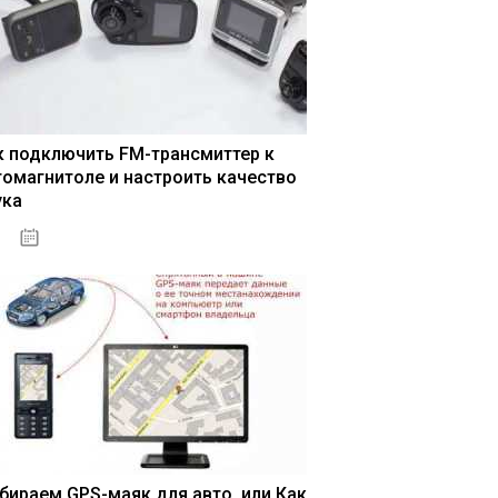
к подключить FM-трансмиттер к
томагнитоле и настроить качество
ука
04.01.2021
бираем GPS-маяк для авто, или Как