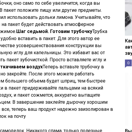
чки, оно само по себе увеличится, когда вы
В пакет положите пищу или другие предметы.
ил использовать дольки лимона. Учитывайте, что
 на пакет будет действовать атмосферное
ржимое.
Шаг седьмой. Готовим трубочку
Трубка
удобно вставить в пакет. Для этого автор ее
Ка
качестве усовершенствования конструкции вы
ав
ную иглу для капельницы. Это избавит вас от
зв
ь пакет зубочисткой. Просто вставляете иглу и
0
Откачиваем воздух
Теперь вставьте трубочку в
жно закройте. После этого можете работать
ем большего объема будет шприц, тем быстрее
бки в пакет придерживайте пальцами на всякий
воздух, и пакет сожмется, аккуратно вытащите
льцем. В завершение заклейте дырочку хорошим
и все, теперь ваш продукт надежно заизолирован в
ок на почту
 самоделок. Никакого спама, только полезные
Вы