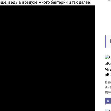
ьше, ведь в воздухе много бактерий и так далее.
Чт
«Б
В п
Анд
про
0