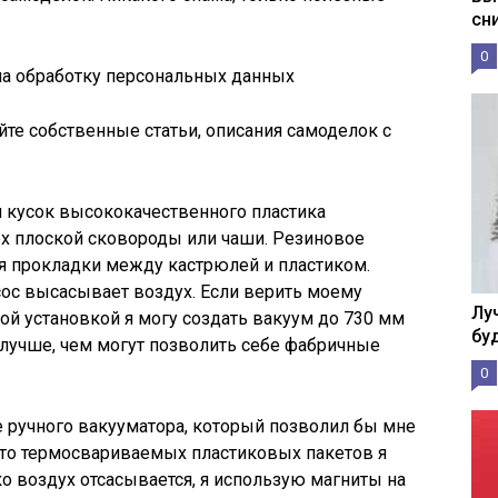
сн
0
на обработку персональных данных
йте собственные статьи, описания самоделок с
й кусок высококачественного пластика
рх плоской сковороды или чаши. Резиновое
я прокладки между кастрюлей и пластиком.
с высасывает воздух. Если верить моему
Лу
той установкой я могу создать вакуум до 730 мм
бу
ю, лучше, чем могут позволить себе фабричные
0
 ручного вакууматора, который позволил бы мне
сто термосвариваемых пластиковых пакетов я
ько воздух отсасывается, я использую магниты на