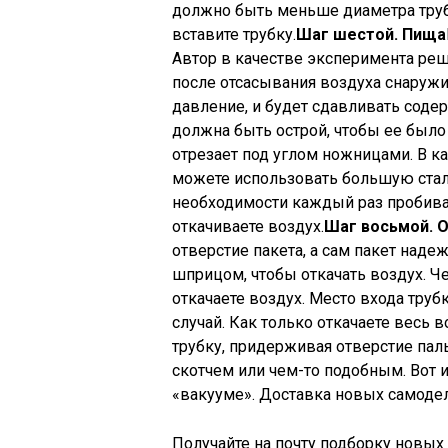
должно быть меньше диаметра трубо
вставите трубку.
Шаг шестой. Пища
Автор в качестве эксперимента реш
после отсасывания воздуха снаружи
давление, и будет сдавливать соде
должна быть острой, чтобы ее было 
отрезает под углом ножницами. В 
можете использовать большую сталь
необходимости каждый раз пробиват
откачиваете воздух.
Шаг восьмой. 
отверстие пакета, а сам пакет наде
шприцом, чтобы откачать воздух. Ч
откачаете воздух. Место входа тру
случай. Как только откачаете весь 
трубку, придерживая отверстие па
скотчем или чем-то подобным. Вот 
«вакууме».
Доставка новых самодел
Получайте на почту подборку новых