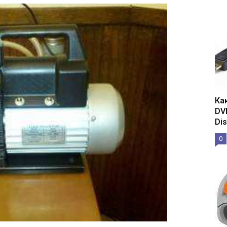
Ка
DV
Dis
0