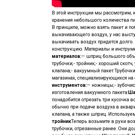
В этой инструкции мы рассмотрим, 
хранения небольшого количества пищ
В принципе, можно взять пакет и по
выкачивающего воздух, у нас высту
выкачивать воздух придется долго.
конструкцию.
Материалы и инструме
материалов:
— шприц большого объе
трубочки;- тройник;- хороший скотч,
клапана;- вакуумный пакет.Трубочки
магазинах, специализирующихся на
инструментов:
— ножницы;- зубочис
изготовления вакуумного пакета:
Ша
понадобится отрезать три кусочка в
обычно при подаче воздуха в аквар
клапана, а также шприц. Используе
тройник
Теперь возьмите в руки во
трубочки, отрезанные ранее. Они д