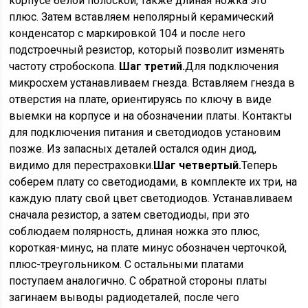
корпусе белой полоской, также длиная ножка это
плюс. Затем вставляем неполярный керамический
конденсатор с маркировкой 104 и после него
подстроечный резистор, который позволит изменять
частоту стробоскопа.
Шаг третий.
Для подключения
микросхем устанавливаем гнезда. Вставляем гнезда в
отверстия на плате, ориентируясь по ключу в виде
выемки на корпусе и на обозначении платы. Контакты
для подключения питания и светодиодов установим
позже. Из запасных деталей остался один диод,
видимо для перестраховки.
Шаг четвертый.
Теперь
соберем плату со светодиодами, в комплекте их три, на
каждую плату свой цвет светодиодов. Устанавливаем
сначала резистор, а затем светодиоды, при это
соблюдаем полярность, длиная ножка это плюс,
короткая-минус, на плате минус обозначен черточкой,
плюс-треугольником. С остальными платами
поступаем аналогично. С обратной стороны платы
загинаем выводы радиодеталей, после чего