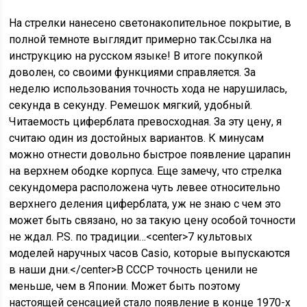
На стрелки нанесено светонакопительное покрытие, в
полной темноте выглядит примерно так.Ссылка на
инструкцию на русском языке! В итоге покупкой
доволен, со своими функциями справляется. За
неделю использования точность хода не нарушилась,
секунда в секунду. Ремешок мягкий, удобный.
Читаемость циферблата превосходная. За эту цену, я
считаю один из достойных вариантов. К минусам
можно отнести довольно быстрое появление царапин
на верхнем ободке корпуса. Еще замечу, что стрелка
секундомера расположена чуть левее относительно
верхнего деления циферблата, уж не знаю с чем это
может быть связано, но за такую цену особой точности
не ждал. P.S. по традиции…<center>7 культовых
моделей наручных часов Casio, которые выпускаются
в наши дни.</center>В СССР точность ценили не
меньше, чем в Японии. Может быть поэтому
настоящей сенсацией стало появление в конце 1970-х