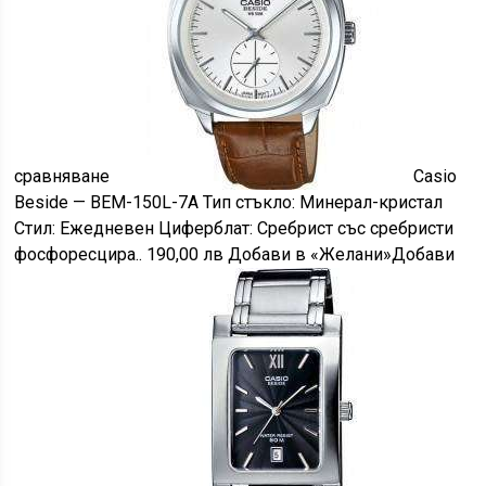
сравняване
Casio
Beside — BEM-150L-7A Тип стъкло: Минерал-кристал
Стил: Eжедневен Циферблат: Сребрист със сребристи
фосфоресцира.. 190,00 лв Добави в «Желани»Добави