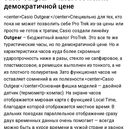
демократичной цене
<center>Casio Outgear.</center>Специально для тех, кто
пока не может позволить себе Pro Trek из-за цены или
просто не готов к тратам, Casio создали линейку
Outgear
– бюджетный аналог ProTrek. Это все те же
туристические часы, но по демократичной цене. Но и
характеристики часов куда более скромные:
ударопрочность ниже в разы, стекло не сапфировое, а
пластмассовое, а ремешок выполнен из тонкого, а не
из плотного полиуретана. Зато функционал часов не
оставляет сомнений в их полезности.<center>Casio
Outgear.</center>Основная фишка моделей — двойной
датчик (термометр-компас). На экране часов
отображается мировая карта с функцией Local Time,
благодаря которой отображается местное время. В
дальних поездках параллельное отображение сразу
двух временных данных очень помогает — всегда
можно быть в курсе времени в чужой стране и звонок