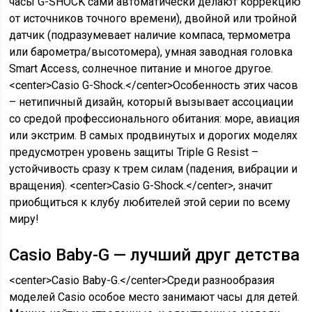
часы G-SHOCK сами автоматически делают коррекцию
от источников точного времени), двойной или тройной
датчик (подразумевает наличие компаса, термометра
или барометра/высотомера), умная заводная головка
Smart Access, солнечное питание и многое другое.
<center>Casio G-Shock.</center>Особенность этих часов
– нетипичный дизайн, который вызывает ассоциации
со средой профессионального обитания: море, авиация
или экстрим. В самых продвинутых и дорогих моделях
предусмотрен уровень защиты Triple G Resist –
устойчивость сразу к трем силам (падения, вибрации и
вращения). <center>Casio G-Shock.</center>, значит
приобщиться к клубу любителей этой серии по всему
миру!
Casio Baby-G — лучший друг детства
<center>Casio Baby-G.</center>Среди разнообразия
моделей Casio особое место занимают часы для детей.