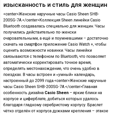
изысканность и стиль для женщин
<center>Женские наручные часы Casio Sheen SHB-
200SG-7A.</center>Коллекция Sheen линейки Casio
Bluetooth создавалась специально для женщин. Часы
получились действительно по-женски
очаровательными, а ещё и поумневшими – достаточно
скачать на смартфон приложение Casio Watch +, чтобы
оценить возможности новинки. Часы линейки
связываются с телефоном по Bluetooth, что позволяет
автоматически корректировать точное время,
определять местонахождение, что очень удобно в
поездках. В часы встроен и «умный» календарь,
настроенный до 2099 года.<center>Женские наручные
часы Casio Sheen SHB-200SG-7A.</center>Главная
особенность дизайна
Casio Sheen
– яркие блики на
корпусе и циферблате, добиться которых удалось
благодаря гладкому серебристому корпусу. Браслет
чётко отделён от корпуса дужками крепления – этакое