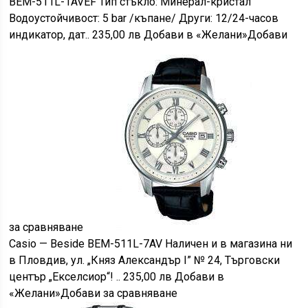
BEM-511L-1AVEF Тип стъкло: Минерал-кристал
Водоустойчивост: 5 bar /къпане/ Други: 12/24-часов
индикатор, дат.. 235,00 лв Добави в «Желани»Добави
за сравняване
Casio — Beside BEM-511L-7AV Наличен и в магазина ни
в Пловдив, ул. „Княз Александър I” № 24, Търговски
център „Екселсиор“! .. 235,00 лв Добави в
«Желани»Добави за сравняване