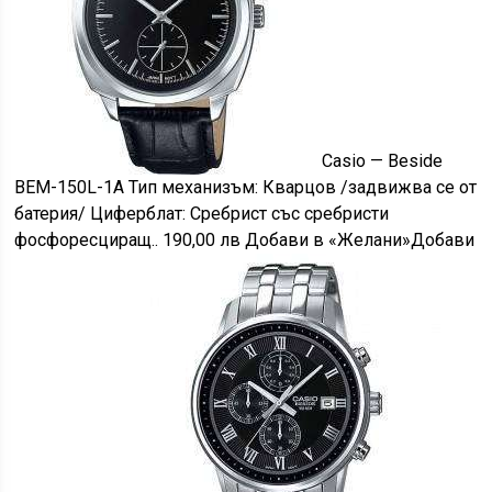
Casio — Beside
BEM-150L-1A Тип механизъм: Кварцов /задвижва се от
батерия/ Циферблат: Сребрист със сребристи
фосфоресциращ.. 190,00 лв Добави в «Желани»Добави