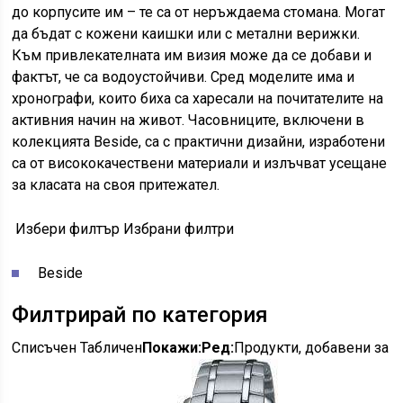
до корпусите им – те са от неръждаема стомана. Могат
да бъдат с кожени каишки или с метални верижки.
Към привлекателната им визия може да се добави и
фактът, че са водоустойчиви. Сред моделите има и
хронографи, които биха са харесали на почитателите на
активния начин на живот. Часовниците, включени в
колекцията Beside, са с практични дизайни, изработени
са от висококачествени материали и излъчват усещане
за класата на своя притежател.
Избери филтър
Избрани филтри
Beside
Филтрирай по категория
Списъчен Табличен
Покажи:
Ред:
Продукти, добавени за