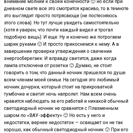
внимание молний к своей конечности 🙂 но если при
дневном свете все это смотрится красиво, то в темноте
это выглядит просто потрясающе (не постесняюсь
этого слова). Но тут лучше увидеть самостоятельно
(хотя я уверен, что почти каждый видел и трогал
подобную вещь): И еще: Ну и конечно же потрогаем
шарик руками 🙂 И просто прикоснемся к нему: А в
завершении проверка утверждения о свечении
энергосберегаек: И вправду светится, даже когда
лампа отключена от розетки 🙂 Думаю, не стоит
говорить о том, что данный ночник пришелся по душе
всем членам моей семьи. На сегодня это любимый
ночник дочурки, который стоит на прикроватной
тумбочке и светит ночь напролет. Нам всем очень
нравится наблюдать за его работай и никакой обычный
светодиодный ночник не сравнится с Плазменным
шаром по «ВАУ-эффекту» 🙂 Но есть у него и
недостатки, вернее недостаток — освещает он не так
хорошо, как обычный светодиодный ночник 🙂 При его