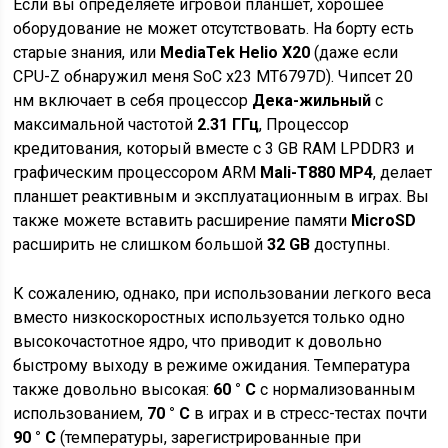
Если вы определяете игровой планшет, хорошее
оборудование не может отсутствовать. На борту есть
старые знания, или
MediaTek Helio X20
(даже если
CPU-Z обнаружил меня SoC x23 MT6797D). Чипсет 20
нм включает в себя процессор
Дека-жильный
с
максимальной частотой
2.31 ГГц
, Процессор
кредитования, который вместе с 3 GB RAM LPDDR3 и
графическим процессором ARM
Mali-T880 MP4
, делает
планшет реактивным и эксплуатационным в играх. Вы
также можете вставить расширение памяти
MicroSD
расширить не слишком большой
32 GB
доступны.
К сожалению, однако, при использовании легкого веса
вместо низкоскоростных используется только одно
высокочастотное ядро, что приводит к довольно
быстрому выходу в режиме ожидания. Температура
также довольно высокая:
60 ° C
с нормализованным
использованием,
70 ° C
в играх и в стресс-тестах почти
90 ° C
(температуры, зарегистрированные при