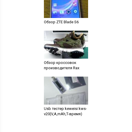
Обзор ZTE Blade S6
Обзор кроссовок
производителя Rax
Usb тестер keweisi kws-
v20(V,A,mAh,T-время)