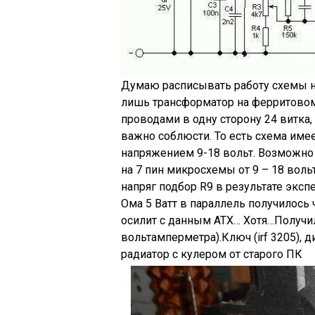
Думаю расписывать работу схемы не
лишь трансформатор на ферритовом
проводами в одну сторону 24 витка,
важно соблюсти. То есть схема име
напряжением 9-18 вольт. Возможно
на 7 пин микросхемы от 9 – 18 воль
напряг подбор R9 в результате эксп
Ома 5 Ватт в параллель получилось ч
осилит с данным АТХ… Хотя…Получил
вольтамперметра).Ключ (irf 3205), д
радиатор с кулером от старого ПК