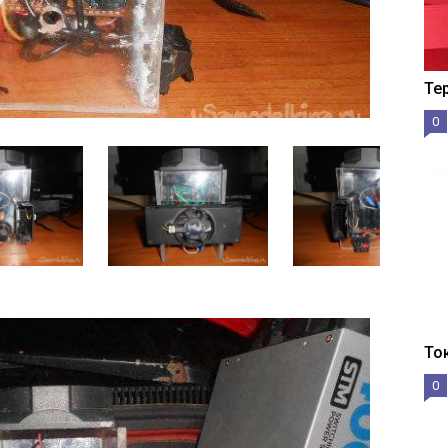
Те
0
То
0