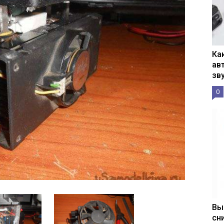
Ка
ав
зв
0
Вы
сн