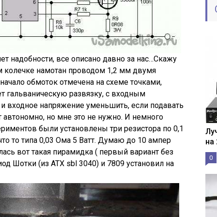
т надобности, все описано давно за нас…Скажу
 колечке намотан проводом 1,2 мм двумя
 начало обмоток отмечена на схеме точками,
ет гальваническую развязку, с входным
 и входное напряжение уменьшить, если подавать
т автономно, но мне это не нужно. И немного
ериментов были установлены три резистора по 0,1
Лу
то то типа 0,03 Ома 5 Ватт. Думаю до 10 ампер
на
ась вот такая пирамидка ( первый вариант без
0
иод Шотки (из АТХ sbl 3040) и 7809 установил на