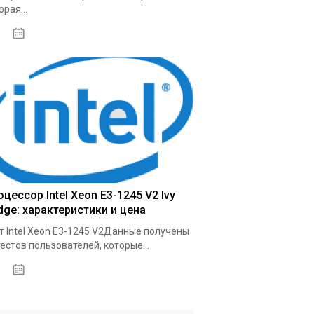
орая...
03.10.2020
цессор Intel Xeon E3-1245 V2 Ivy
dge: характеристики и цена
т Intel Xeon E3-1245 V2Данные получены
тестов пользователей, которые...
09.10.2020