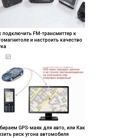
к подключить FM-трансмиттер к
томагнитоле и настроить качество
ука
04.01.2021
бираем GPS-маяк для авто, или Как
изить риск угона автомобиля