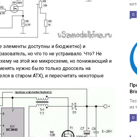
кот
0
се элементы доступны и бюджетно) и
азователь, но что то не устраивало. Что? Не
схему на этой же микросхеме, но понижающий и
енять нужно было только дроссель на
лся в старом АТХ), и пересчитать некоторые
Про
Bri
Тес
из 
0