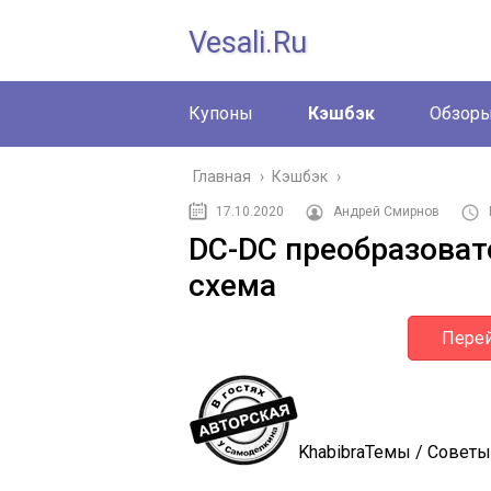
Vesali.ru
Купоны
Кэшбэк
Обзор
Главная
›
Кэшбэк
›
17.10.2020
Андрей Смирнов
DC-DC преобразоват
схема
Перей
Khabibra
Темы / Советы