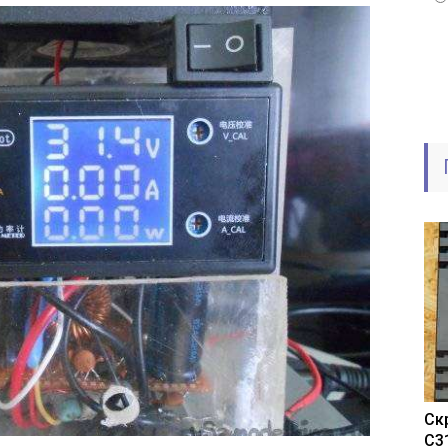
Ск
C3