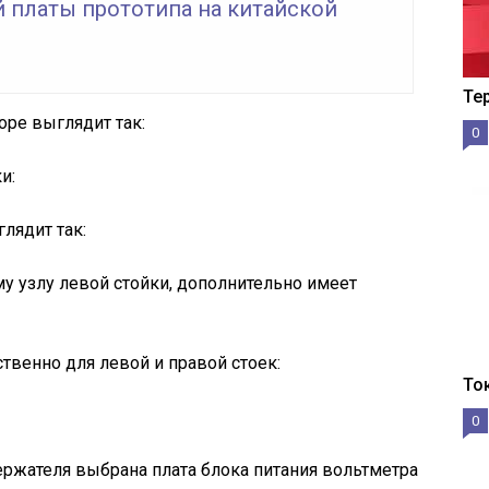
й платы прототипа на китайской
Те
оре выглядит так:
0
и:
лядит так:
у узлу левой стойки, дополнительно имеет
твенно для левой и правой стоек:
То
0
ржателя выбрана плата блока питания вольтметра