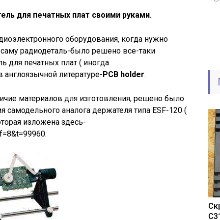
ль для печатных плат своими руками.
адиоэлектронного оборудования, когда нужно
и саму радиодеталь-было решено все-таки
ь для печатных плат ( иногда
в англоязычной литературе-
PCB
holder
.
личие материалов для изготовления, решено было
я самодельного аналога держателя типа ESF-120 (
оторая изложена здесь-
p?f=8&t=99960.
Ск
C3