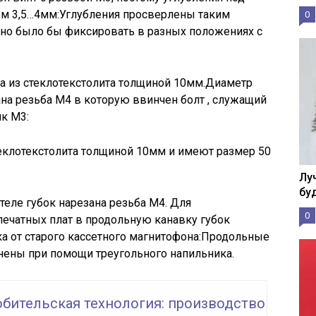
ом 3,5…4мм:Углубления просверлены таким
0
жно было бы фиксировать в разных положениях с
а из стеклотекстолита толщиной 10мм.Диаметр
ана резьба М4 в которую ввинчен болт , служащий
к М3:
еклотекстолита толщиной 10мм и имеют размер 50
Лу
бу
теле губок нарезана резьба М4. Для
0
ечатных плат в продольную канавку губок
а от старого кассетного магнитофона:Продольные
нены при помощи треугольного напильника.
бительская технология: производство