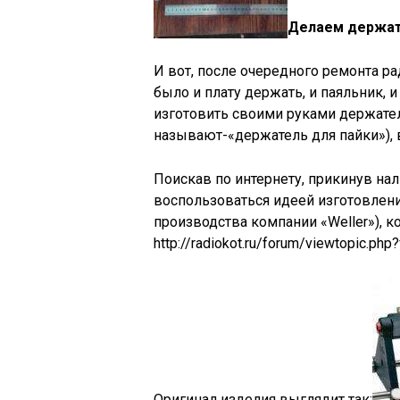
Делаем держате
И вот, после очередного ремонта р
было и плату держать, и паяльник, 
изготовить своими руками держател
называют-«держатель для пайки»), 
Поискав по интернету, прикинув на
воспользоваться идеей изготовлени
производства компании «Weller»), к
http://radiokot.ru/forum/viewtopic.ph
Оригинал изделия выглядит так: