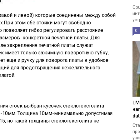
Opu
инт
правой и левой) которые соединены между собой
уст
.При этом обе стойки могут свободно
 позволяет гибко регулировать расстояние
0
размеров конкретной печатной платы. Для
ле закрепления печатной платы служат
к имеет только зажимную поворотную губку,
ет еще и ручку для поворота платы в удобное
ащий для предотвращения нежелательного
платой.
LM
ения стоек выбран кусочек стеклотекстолита
на
й-10мм. Толщина 10мм-минимально допустимая.
da
5, но такой толщины стеклотекстолита не
Ста
про
уни