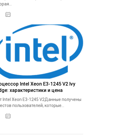
орая...
03.10.2020
цессор Intel Xeon E3-1245 V2 Ivy
dge: характеристики и цена
т Intel Xeon E3-1245 V2Данные получены
тестов пользователей, которые...
09.10.2020