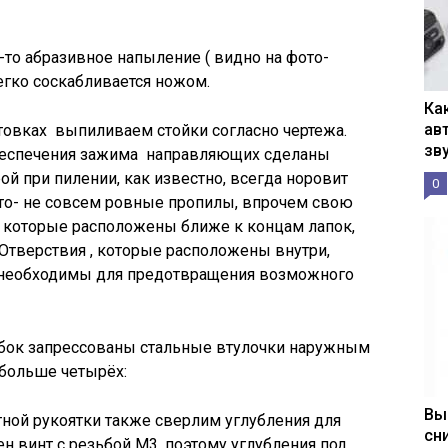
то абразивное напыление ( видно на фото-
легко соскабливается ножом.
Ка
ав
товках выпиливаем стойки согласно чертежа.
зв
обеспечения зажима направляющих сделаны
й при пилении, как известно, всегда норовит
0
ото- не совсем ровные пропилы, впрочем свою
, которые расположены ближе к концам лапок,
Отверствия , которые расположены внутри,
 необходимы для предотвращения возможного
убок запрессованы стальные втулочки наружным
 больше четырёх:
Вы
тной рукоятки также сверлим углубления для
сн
ен винт с резьбой М3, поэтому углубления под