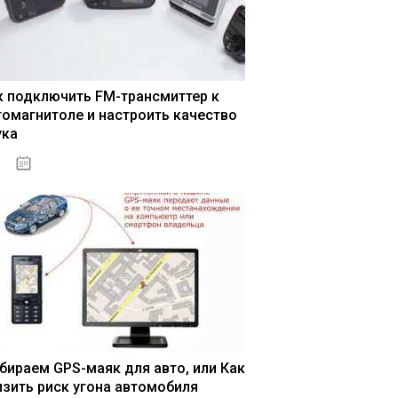
к подключить FM-трансмиттер к
томагнитоле и настроить качество
ука
04.01.2021
бираем GPS-маяк для авто, или Как
изить риск угона автомобиля