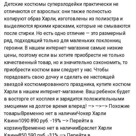
Детские костюмы суперзлодейки практически не
отличаются от взрослых: они также полностью
копируют образ Харли, изготовлены из полиэстра и
выделяются яркими красками, которые не смываются
после стирки. Но есть одно отличие — это размерный
ряд, подходящий только для маленьких поклонниц
героини. В нашем интернет-магазине самые низкие
цены, поэтому если вы хотите приобрести не только
качественный товар, но и значительно сэкономить, то
приобрести костюм вам следует у нас. Чтобы
порадовать свою дочку и сделать ее настоящей
звездой костюмированного праздника, купите костюм
Харли в нашем интернет-магазине. Ваш ребенок будет
в восторге от косплея и зарядится положительными
эмоциями на долгое время вперед! —> —>—> Похожие
товарыВременно нет в наличииЧокер Харли
Квинн
1090
890 руб.
-19%
—> Перейти в
корзинуВременно нет в наличииБраслет Харли
Квинн
850
590 руб.
-31%
—> Перейти в