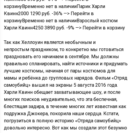
корзинуВременно нет в наличииПарик Харли
Квинн
2000
1290 руб.
-36%
—> Перейти в
корзинуВременно нет в наличииВзрослый костюм
Харли Квинн
4250
3890 руб.
-9%
—> Перейти в корзину
Так как Хеллоуин является необычным и
непростым праздником, то конкретно мы готовиться
праздновать его начинаем в сентябре. Мы должны
правильно спланировать, найти источники и придумать
лучшие костюмы, начиная от пары костюмов для
мамы и ребёнка до групповых нарядов. Фильм «Отряд
самоубийц» вышел на экраны 5 августа 2016 года.
Харли Квинн обещает захватывающее шоу, и после
многих поисков неудивительно, что эта беспечная,
блестящая задира, в течение многих лет известная как
подружка Джокера, покорила наши сердца. Кстати,
погрузиться в полную историю «Отряда самоубийц»
довольно интересно. Вот как мы создали этот безумно