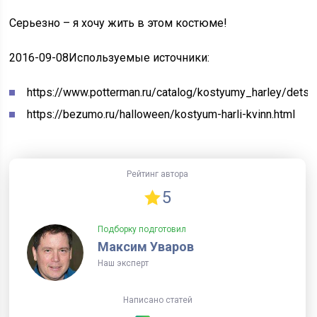
Серьезно – я хочу жить в этом костюме!
2016-09-08
Используемые источники:
https://www.potterman.ru/catalog/kostyumy_harley/detsk
https://bezumo.ru/halloween/kostyum-harli-kvinn.html
Рейтинг автора
5
Подборку подготовил
Максим Уваров
Наш эксперт
Написано статей