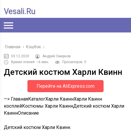
Vesali.ru
Главная
›
Кэшбэк
›
03.12.2020
Андрей Смирнов
Время чтения: ~6 мин.
Просмотров: 0
Детский костюм Харли Квинн
Перейти на AliExpress.com
—>
Главная
Каталог
Харли Квинн
Харли Квинн
косплей
Костюмы Харли Квинн
Детский костюм Харли
Квинн
Описание
Детский костюм Харли Квинн.