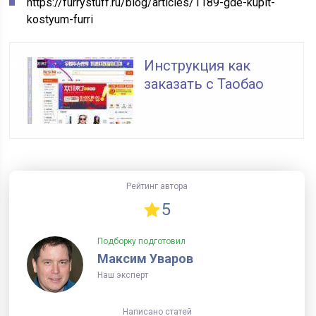
https://furrystuff.ru/blog/articles/1189-gde-kupit-
kostyum-furri
Инструкция как
заказать с Таобао
Рейтинг автора
5
Подборку подготовил
Максим Уваров
Наш эксперт
Написано статей