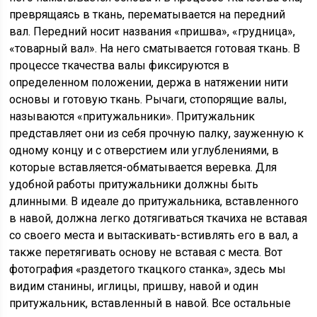
преврящаясь в ткань, перематывается на передний
вал. Передний носит названия «пришва», «грудница»,
«товарный вал». На него сматывается готовая ткань. В
процессе ткачества валы фиксируются в
определенном положении, держа в натяжении нити
основы и готовую ткань. Рычаги, стопорящие валы,
называются «притужальники». Притужальник
представляет они из себя прочную палку, зауженную к
одному концу и с отверстием или углублениями, в
которые вставляется-обматывается веревка. Для
удобной работы притужальники должны быть
длинными. В идеале до притужальника, вставленного
в навой, должна легко дотягиваться ткачиха не вставая
со своего места и вытаскивать-встивлять его в вал, а
также перетягивать основу не вставая с места. Вот
фотография «раздетого ткацкого станка», здесь мы
видим станины, иглицы, пришву, навой и один
притужальник, вставленный в навой. Все остальные