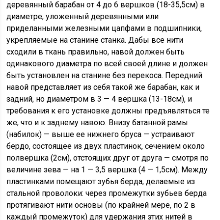
деревянный барабан от 4 до 6 вершков (18-35,5см) в
диаметре, уложенный деревянными или
приделанными железными цапфами в подшипники,
укрепляемые на станине станка. Дабы все нити
сходили в ткань правильно, навой должен быть
одинакового диаметра по всей своей длине и должен
быть установлен на станине без перекоса. Передний
навой представляет из себя такой же барабан, как и
задний, но диаметром в 3 — 4 вершка (13-18см), и
требования к его установке должны предъявляться те
же, что и к заднему навою. Внизу батанной рамы
(набилок) — выше ее нижнего бруса — устраивают
бердо, состоящее из двух пластинок, сечением около
полвершка (2см), отстоящих друг от друга — смотря по
величине зева — на 1 — 3,5 вершка (4 — 1,5см). Между
пластинками помещают зубья берда, делаемые из
стальной проволоки: через промежутки зубьев берда
протягивают нити основы (по крайней мере, по 2 в
каждый промежуток) для удержания этих нитей в