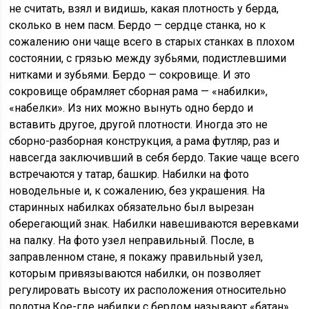
не считать, взял и видишь, какая плотность у берда,
сколько в нем пасм. Бердо — сердце станка, но к
сожалению они чаще всего в старых станках в плохом
состоянии, с грязью между зубьями, подистлевшими
нитками и зубьями. Бердо — сокровище. И это
сокровище обрамляет сборная рама — «набилки»,
«набелки». Из них можно вынуть одно бердо и
вставить другое, другой плотности. Иногда это не
сборно-разборная конструкция, а рама футляр, раз и
навсегда заключивший в себя бердо. Такие чаще всего
встречаются у татар, башкир. Набилки на фото
новодельные и, к сожалению, без украшения. На
старинных набилках обязательно был вырезан
оберегающий знак. Набилки навешиваются веревками
на палку. На фото узел неправильный. После, в
заправленном стане, я покажу правильный узел,
которым привязываются набилки, он позволяет
регулировать высоту их расположения относительно
полотна.Кое-где набилки с бердом называют «батан».