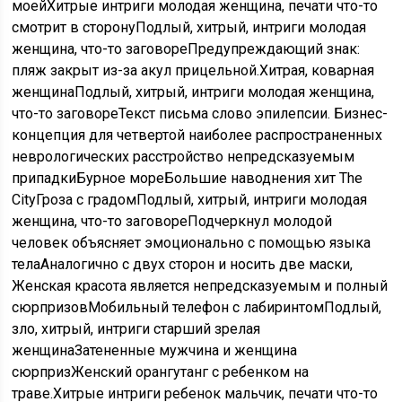
моей
Хитрые интриги молодая женщина, печати что-то
смотрит в сторону
Подлый, хитрый, интриги молодая
женщина, что-то заговоре
Предупреждающий знак:
пляж закрыт из-за акул прицельной.
Хитрая, коварная
женщина
Подлый, хитрый, интриги молодая женщина,
что-то заговоре
Текст письма слово эпилепсии. Бизнес-
концепция для четвертой наиболее распространенных
неврологических расстройство непредсказуемым
припадки
Бурное море
Большие наводнения хит The
City
Гроза с градом
Подлый, хитрый, интриги молодая
женщина, что-то заговоре
Подчеркнул молодой
человек объясняет эмоционально с помощью языка
тела
Аналогично с двух сторон и носить две маски,
Женская красота является непредсказуемым и полный
сюрпризов
Мобильный телефон с лабиринтом
Подлый,
зло, хитрый, интриги старший зрелая
женщина
Затененные мужчина и женщина
сюрприз
Женский орангутанг с ребенком на
траве.
Хитрые интриги ребенок мальчик, печати что-то