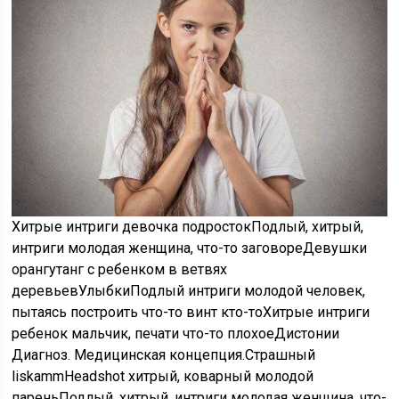
Хитрые интриги девочка подросток
Подлый, хитрый,
интриги молодая женщина, что-то заговоре
Девушки
орангутанг с ребенком в ветвях
деревьев
Улыбки
Подлый интриги молодой человек,
пытаясь построить что-то винт кто-то
Хитрые интриги
ребенок мальчик, печати что-то плохое
Дистонии
Диагноз. Медицинская концепция.
Страшный
liskamm
Headshot хитрый, коварный молодой
парень
Подлый, хитрый, интриги молодая женщина, что-