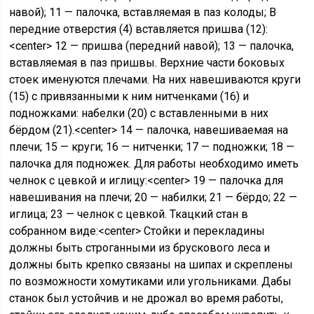
навой); 11 — палочка, вставляемая в паз колоды; В
передние отверстия (4) вставляется пришва (12):
<center> 12 — пришва (передний навой); 13 — палочка,
вставляемая в паз пришвы. Верхние части боковых
стоек именуются плечами. На них навешиваются круги
(15) с привязанными к ним нитченками (16) и
подножками: набелки (20) с вставленными в них
бёрдом (21).<center> 14 — палочка, навешиваемая на
плечи; 15 — круги; 16 — нитченки; 17 — подножки; 18 —
палочка для подножек. Для работы необходимо иметь
челнок с цевкой и иглицу:<center> 19 — палочка для
навешивания на плечи; 20 — набилки; 21 — бёрдо; 22 —
иглица; 23 — челнок с цевкой. Ткацкий стан в
собранном виде:<center> Стойки и перекладины
должны быть строганными из брускового леса и
должны быть крепко связаны на шипах и скреплены
по возможности хомутиками или угольниками. Дабы
станок был устойчив и не дрожал во время работы,