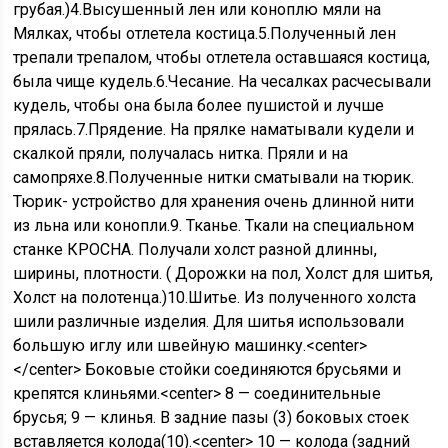
грубая.)4.Высушенный лен или коноплю мяли на
Мялках, чтобы отлетела костица.5.Полученный лен
трепали трепалом, чтобы отлетела оставшаяся костица,
была чище кудель.6.Чесание. На чесалках расчесывали
кудель, чтобы она была более пушистой и лучше
прялась.7.Прядение. На прялке наматывали кудели и
скалкой пряли, получалась нитка. Пряли и на
самопряхе.8.Полученные нитки сматывали на тюрик.
Тюрик- устройство для хранения очень длинной нити
из льна или конопли.9. Тканье. Ткали на специальном
станке КРОСНА. Получали холст разной длинны,
ширины, плотности. ( Дорожки на пол, Холст для шитья,
Холст на полотенца.)10.Шитье. Из полученного холста
шили различные изделия. Для шитья использовали
большую иглу или швейную машинку.<center>
</center> Боковые стойки соединяются брусьями и
крепятся клиньями.<center> 8 — соединительные
брусья; 9 — клинья. В задние пазы (3) боковых стоек
вставляется колода(10).<center> 10 — колода (задний