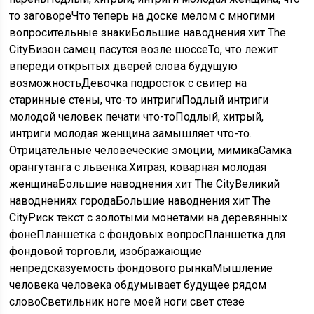
то заговоре
Что теперь на доске мелом с многими
вопросительные знаки
Большие наводнения хит The
City
Бизон самец пасутся возле шоссе
То, что лежит
впереди открытых дверей слова будущую
возможность
Девочка подросток с свитер на
старинные стены, что-то интриги
Подлый интриги
молодой человек печати что-то
Подлый, хитрый,
интриги молодая женщина замышляет что-то.
Отрицательные человеческие эмоции, мимика
Самка
орангутанга с львёнка.
Хитрая, коварная молодая
женщина
Большие наводнения хит The City
Великий
наводнениях города
Большие наводнения хит The
City
Риск текст с золотыми монетами на деревянных
фоне
Планшетка с фондовых вопрос
Планшетка для
фондовой торговли, изображающие
непредсказуемость фондового рынка
Мышление
человека человека обдумывает будущее рядом
слово
Светильник ноге моей ноги свет стезе