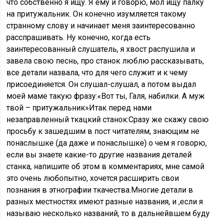
что собственно я ищу. Я ему и говорю, мол ищу палку
на притужальник. Он конечно изумляется такому
странному слову и начинает меня заинтересованно
расспрашивать. Ну конечно, когда есть
заинтересованный слушатель, я хвост распушила и
завела свою песнь, про станок люблю рассказывать,
все детали назвала, что для чего служит и к чему
присоединяется. Он слушал-слушал, а потом выдал
моей маме такую фразу:«Вот ты, Галя, набилки. А муж
твой – притужальник»Итак перед нами
незаправленный ткацкий станок:Сразу же скажу свою
просьбу к зашедшим в пост читателям, знающим не
понаслышке (да даже и понаслышке) о чем я говорю,
если вы знаете какие-то другие названия деталей
станка, напишите об этом в комментариях, мне самой
это очень любопытно, хочется расширить свои
познания в этнографии ткачества.Многие детали в
разных местностях имеют разные названия, и ,если я
называю несколько названий, то в дальнейвшем буду