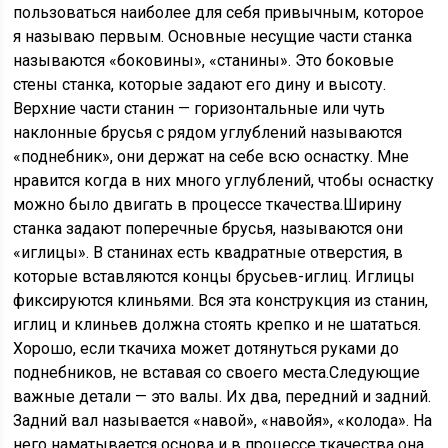
пользоваться наиболее для себя привычным, которое
я называю первым. Основные несущие части станка
называются «боковины», «станины». Это боковые
стены станка, которые задают его дину и высоту.
Верхние части станин — горизонтальные или чуть
наклонные брусья с рядом углублений называются
«поднебник», они держат на себе всю оснастку. Мне
нравится когда в них много углублений, чтобы оснастку
можно было двигать в процессе ткачества.Ширину
станка задают поперечные брусья, называются они
«иглицы». В станинах есть квадратные отверстия, в
которые вставляются концы брусьев-иглиц. Иглицы
фиксируются клиньями. Вся эта конструкция из станин,
иглиц и клиньев должна стоять крепко и не шататься.
Хорошо, если ткачиха может дотянуться руками до
поднебников, не вставая со своего места.Следующие
важные детали — это валы. Их два, передний и задний.
Задний вал называется «навой», «навойя», «колода». На
него наматывается основа и в процессе ткачества она,