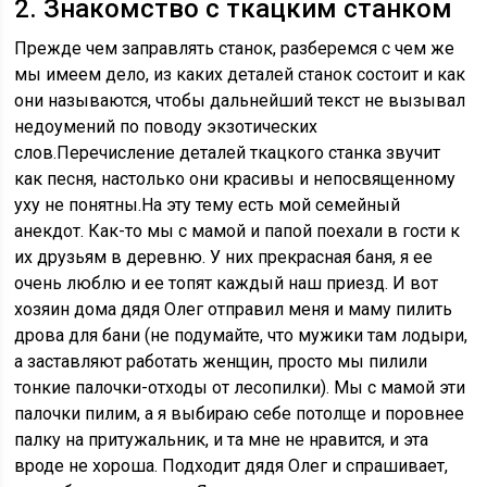
2. Знакомство с ткацким станком
Прежде чем заправлять станок, разберемся с чем же
мы имеем дело, из каких деталей станок состоит и как
они называются, чтобы дальнейший текст не вызывал
недоумений по поводу экзотических
слов.Перечисление деталей ткацкого станка звучит
как песня, настолько они красивы и непосвященному
уху не понятны.На эту тему есть мой семейный
анекдот. Как-то мы с мамой и папой поехали в гости к
их друзьям в деревню. У них прекрасная баня, я ее
очень люблю и ее топят каждый наш приезд. И вот
хозяин дома дядя Олег отправил меня и маму пилить
дрова для бани (не подумайте, что мужики там лодыри,
а заставляют работать женщин, просто мы пилили
тонкие палочки-отходы от лесопилки). Мы с мамой эти
палочки пилим, а я выбираю себе потолще и поровнее
палку на притужальник, и та мне не нравится, и эта
вроде не хороша. Подходит дядя Олег и спрашивает,