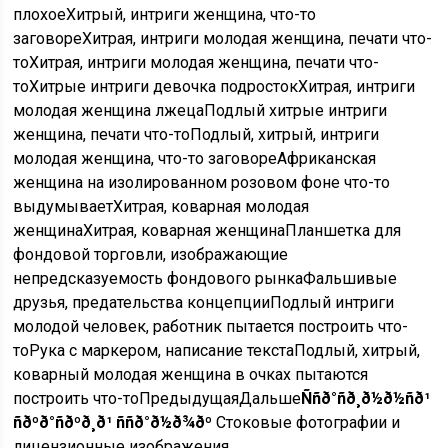
плохое
Хитрый, интриги женщина, что-то
заговоре
Хитрая, интриги молодая женщина, печати что-
то
Хитрая, интриги молодая женщина, печати что-
то
Хитрые интриги девочка подросток
Хитрая, интриги
молодая женщина лжеца
Подлый хитрые интриги
женщина, печати что-то
Подлый, хитрый, интриги
молодая женщина, что-то заговоре
Африканская
женщина на изолированном розовом фоне что-то
выдумывает
Хитрая, коварная молодая
женщина
Хитрая, коварная женщина
Планшетка для
фондовой торговли, изображающие
непредсказуемость фондового рынка
Фальшивые
друзья, предательства концепции
Подлый интриги
молодой человек, работник пытается построить что-
то
Рука с маркером, написание текста
Подлый, хитрый,
коварный молодая женщина в очках пытаются
построить что-то
ПредыдущаяДальше
Ññð°ñð¸ð½ð½ñð¹
ñðºð°ñðºð¸ð¹ ññð°ð½ð¾ðº
Стоковые фотографии и
лицензионные изображения