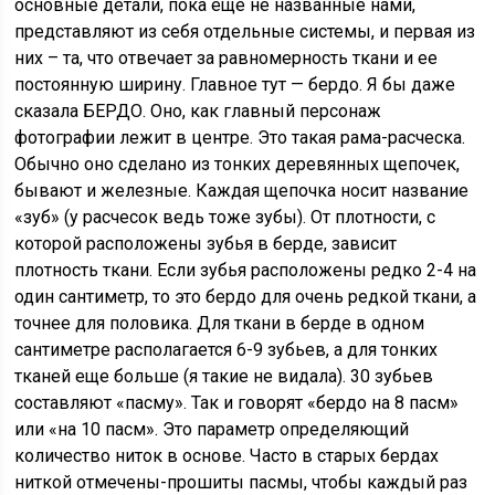
основные детали, пока еще не названные нами,
представляют из себя отдельные системы, и первая из
них – та, что отвечает за равномерность ткани и ее
постоянную ширину. Главное тут — бердо. Я бы даже
сказала БЕРДО. Оно, как главный персонаж
фотографии лежит в центре. Это такая рама-расческа.
Обычно оно сделано из тонких деревянных щепочек,
бывают и железные. Каждая щепочка носит название
«зуб» (у расчесок ведь тоже зубы). От плотности, с
которой расположены зубья в берде, зависит
плотность ткани. Если зубья расположены редко 2-4 на
один сантиметр, то это бердо для очень редкой ткани, а
точнее для половика. Для ткани в берде в одном
сантиметре располагается 6-9 зубьев, а для тонких
тканей еще больше (я такие не видала). 30 зубьев
составляют «пасму». Так и говорят «бердо на 8 пасм»
или «на 10 пасм». Это параметр определяющий
количество ниток в основе. Часто в старых бердах
ниткой отмечены-прошиты пасмы, чтобы каждый раз