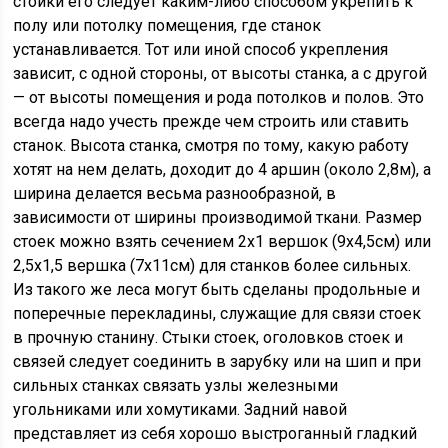
стойки его следует каким-либо способом укрепить к
полу или потолку помещения, где станок
устанавливается. Тот или иной способ укрепления
зависит, с одной стороны, от высоты станка, а с другой
— от высоты помещения и рода потолков и полов. Это
всегда надо учесть прежде чем строить или ставить
станок. Высота станка, смотря по тому, какую работу
хотят на нем делать, доходит до 4 аршин (около 2,8м), а
ширина делается весьма разнообразной, в
зависимости от ширины производимой ткани. Размер
стоек можно взять сечением 2х1 вершок (9х4,5см) или
2,5х1,5 вершка (7х11см) для станков более сильных.
Из такого же леса могут быть сделаны продольные и
поперечные перекладины, служащие для связи стоек
в прочную станину. Стыки стоек, оголовков стоек и
связей следует соединить в зарубку или на шип и при
сильных станках связать узлы железными
угольниками или хомутиками. Задний навой
представляет из себя хорошо выстроганный гладкий