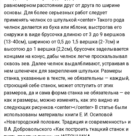
равномерном расстоянии друг от друга по ширине
основы. Для более серьезных работ следует
применять челнок со шпулькой.<center> Такого рода
челнок делается из бука или яблони; выстрогав его
снаружи в виде брусочка длиною от 3 до 9 вершков
(13-40см), шириною от 0,5 до 1,5 вершка (2-7см) и
высотою до 1 вершка (2,2см), брусочек заделывается
концами на конус, дабы челнок легче проскальзывал
сквозь зев. Далее челнок выдалбливают, устраивая в
нем шпенечек для закрепления шпульки. Размеры
станка, указанные в тексте, не обязательны — каждый,
строющий себе станок, может отступить от этих
размеров, да и сама форма станка не обязательна — ее
как и размеры, можно изменять, как это видно из
следующих рисунков.<center></center> В статье были
использованы материалы книги Е. И. Осиповой
«Новгородский половик. Традиция и современность» и
В.А. Добровольского «Как построить ткацкий станок и