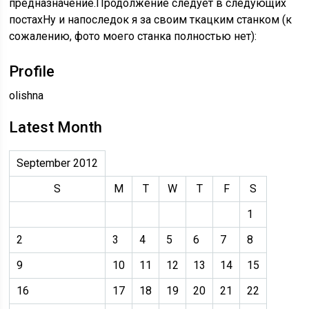
предназначение.Продолжение следует в следующих
постахНу и напоследок я за своим ткацким станком (к
сожалению, фото моего станка полностью нет):
Profile
olishna
Latest Month
September 2012
S
M
T
W
T
F
S
1
2
3
4
5
6
7
8
9
10
11
12
13
14
15
16
17
18
19
20
21
22