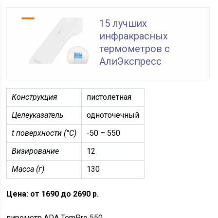
15 лучших
инфракрасных
термометров с
АлиЭкспресс
Конструкция
пистолетная
Целеуказатель
одноточечный
t поверхности (°C)
-50 – 550
Визирование
12
Масса (г)
130
Цена: от 1690 до 2690 р.
пирометр ADA TemPro 550