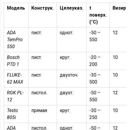
Модель
Конструк.
Целеуказ.
t
Визиро
поверх.
(°C)
ADA
пист.
однот.
-50 –
12
TemPro
550
550
Bosch
пист.
круг.
-20 –
10
PTD 1
200
FLUKE-
пист.
двухточ.
-30 –
10
62 MAX
500
RGK PL-
пистол.
двухт.
-50 –
12
12
550
Testo
прямая
круг.
-30 –
10
805i
250
ADA
пистол.
однот.
-50 –
12