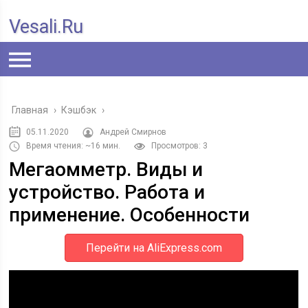
Vesali.ru
Главная
›
Кэшбэк
›
05.11.2020
Андрей Смирнов
Время чтения: ~16 мин.
Просмотров: 3
Мегаомметр. Виды и
устройство. Работа и
применение. Особенности
Перейти на AliExpress.com