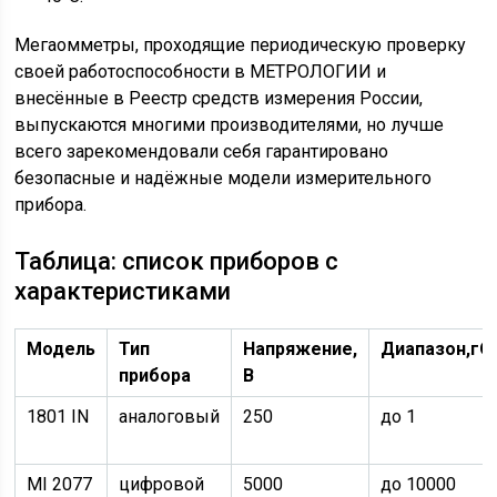
Мегаомметры, проходящие периодическую проверку
своей работоспособности в МЕТРОЛОГИИ и
внесённые в Реестр средств измерения России,
выпускаются многими производителями, но лучше
всего зарекомендовали себя гарантировано
безопасные и надёжные модели измерительного
прибора.
Таблица: список приборов с
характеристиками
Модель
Тип
Напряжение,
Диапазон,
гО
прибора
В
1801 IN
аналоговый
250
до 1
MI 2077
цифровой
5000
до 10000