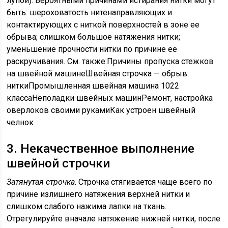
лупой). Вероятными причинами истирания нитки могут
быть: шероховатость нитенаправляющих и
контактирующих с ниткой поверхностей в зоне ее
обрыва; слишком большое натяжения нитки;
уменьшение прочности нитки по причине ее
раскручивания. См. также:Причины пропуска стежков
на швейной машинеШвейная строчка — обрыв
ниткиПромышленная швейная машина 1022
классаНеполадки швейных машинРемонт, настройка
оверлоков своими рукамиКак устроен швейный
челнок
3. Некачественное выполнение
швейной строчки
Затянутая строчка
. Строчка стягивается чаще всего по
причине излишнего натяжения верхней нитки и
слишком слабого нажима лапки на ткань.
Отрегулируйте вначале натяжение нижней нитки, после