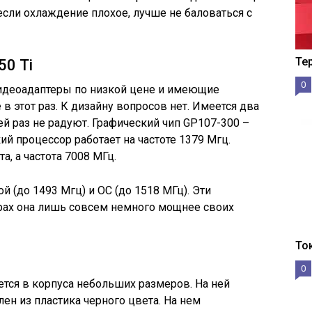
 если охлаждение плохое, лучше не баловаться с
Те
50 Ti
0
видеоадаптеры по низкой цене и имеющие
в этот раз. К дизайну вопросов нет. Имеется два
ей раз не радуют. Графический чип GP107-300 –
й процессор работает на частоте 1379 Мгц.
а, а частота 7008 МГц.
й (до 1493 Мгц) и OC (до 1518 МГц). Эти
грах она лишь совсем немного мощнее своих
То
0
ется в корпуса небольших размеров. На ней
лен из пластика черного цвета. На нем