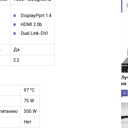
DisplayPprt 1.4
HDMI 2.0b
Dual Link-DVI
в
Да
2.2
Лу
на
97 °C
0
75 W
 питанию
300 W
Нет