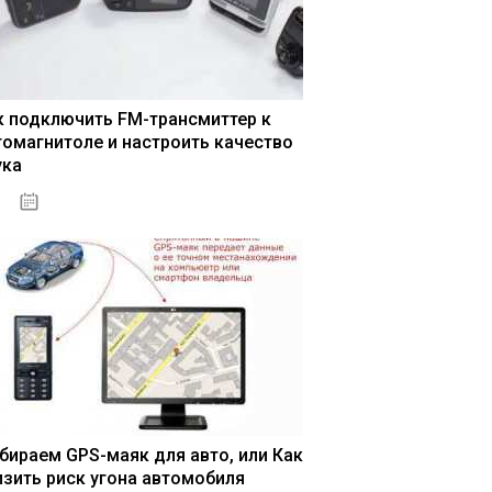
к подключить FM-трансмиттер к
томагнитоле и настроить качество
ука
04.01.2021
бираем GPS-маяк для авто, или Как
изить риск угона автомобиля