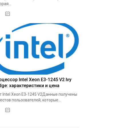
орая...
03.10.2020
цессор Intel Xeon E3-1245 V2 Ivy
dge: характеристики и цена
т Intel Xeon E3-1245 V2Данные получены
тестов пользователей, которые...
09.10.2020