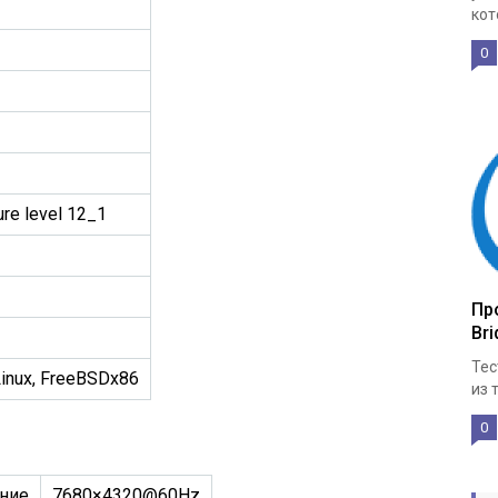
кот
0
ure level 12_1
Про
Bri
Тес
Linux, FreeBSDx86
из 
0
ние
7680×4320@60Hz