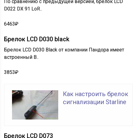
По сравнению с предыдущей версией, брелок LCD
D022 DX 91 LoR..
6463₽
Брелок LCD D030 black
Брелок LCD D030 Black от компании Пандора имеет
встроенный B..
3853₽
Как настроить брелок
сигнализации Starline
Брелок LCD D073