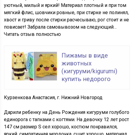
уютный, милый и яркий! Материал плотный и при том
мягкий флис, шовчики ровные, при стирке не полинял,
хвост и гриву после стирки расчесываю, рог стоит и не
повисает! Забрала самовывозом на следующий…
Читать отзыв полностью
Пижамы в виде
животных
(кигуруми/kigurumi)
купить недорого
Курзенкова Анастасия, г. Нижний Новгород
Дарили ребенку на День Рождения кигуруми голубого
единорога с тапками с когтями. На девочку 12 лет рост
147 см размер S сел хорошо, костюм понравился,
яркий, симпатичная мордочка, сшит хорошо, материал