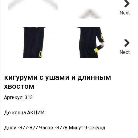
Next
Next
кигуруми с ушами и длинным
хвостом
Артикул: 313
До конца
АКЦИИ
:
Дней
-877
-877
Часов
-877
8
Минут
9
Секунд