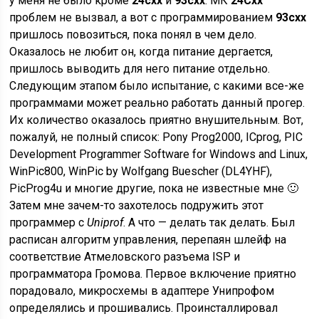
у меня не было кроме
24схх
и
93схх
. МК
24Схх
проблем не вызвал, а вот с программированием
93схх
пришлось повозиться, пока понял в чем дело.
Оказалось не любит он, когда питание дергается,
пришлось выводить для него питание отдельно.
Следующим этапом было испытание, с какими все-же
программами может реально работать данный прогер.
Их количество оказалось приятно внушительным. Вот,
пожалуй, не полный список: Pony Prog2000, ICprog, PIC
Development Programmer Software for Windows and Linux,
WinPic800, WinPic by Wolfgang Buescher (DL4YHF),
PicProg4u и многие другие, пока не известные мне 🙂
Затем мне зачем-то захотелось подружить этот
программер с
Uniprof
. А что — делать так делать. Был
расписан алгоритм управления, перепаян шлейф на
соответствие Атмеловского разъема ISP и
программатора Громова. Первое включение приятно
порадовало, микросхемы в адаптере Унипрофом
определялись и прошивались. Проинсталлировал