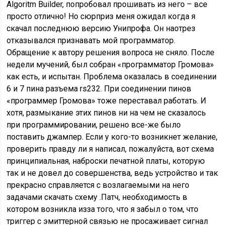
Algoritm Builder, попробовал прошивать из него – все
просто отлично! Но сюрприз меня ожидал когда я
скачал последнюю версию Унипрофа. Он наотрез
отказывался признавать мой программатор.
Обращение к автору решения вопроса не сняло. После
недели мучений, был собран «программатор Громова»
как есть, и испытан. Проблема оказалась в соединении
6 и 7 пина разъема rs232. При соединении пинов
«программер Громова» тоже переставал работать. И
хотя, размыкание этих пинов ни на чем не сказалось
при программировании, решено все-же было
поставить джампер. Если у кого-то возникнет желание,
проверить правду ли я написал, пожалуйста, вот схема
принципиальная, наброски печатной платы, которую
так и не довел до совершенства, ведь устройство и так
прекрасно справляется с возлагаемыми на него
задачами
скачать схему
.Патч, необходимость в
котором возникла изза того, что я забыл о том, что
триггер с эмиттерной связью не просаживает сигнал