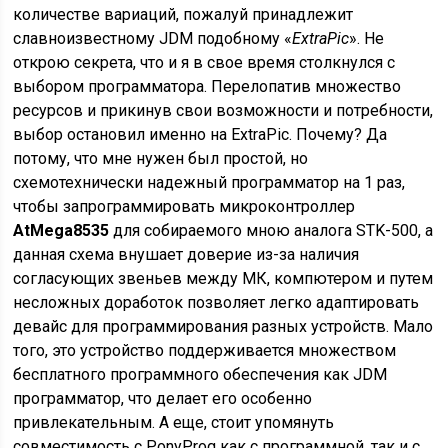
количестве вариаций, пожалуй принадлежит
славноизвестному JDM подобному «
ExtraPic
». Не
открою секрета, что и я в свое время столкнулся с
выбором программатора. Перелопатив множество
ресурсов и прикинув свои возможности и потребности,
выбор остановил именно на ExtraPic. Почему? Да
потому, что мне нужен был простой, но
схемотехнически надежный программатор на 1 раз,
чтобы запрограммировать микроконтроллер
AtMega8535
для собираемого мною аналога STK-500, а
данная схема внушает доверие из-за наличия
согласующих звеньев между МК, компютером и путем
несложных доработок позволяет легко адаптировать
девайс для программирования разных устройств. Мало
того, это устройство поддерживается множеством
бесплатного программного обеспечения как JDM
программатор, что делает его особенно
привлекательным. А еще, стоит упомянуть
совместимость с PonyProg как с программной, так и с