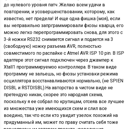
до нулевого уровня
патч
.Желаю всем удачи в
повторении, и усовершенствовании, которому, как
известно, нет предела! И еще одна фишка (моя), если
вы неправильно запрграммировали фюзы кварца, его
можно легко перепрограммировать снова, для этого с
3-й ножки RS232 снимается сигнал и подается на 3
(свободную) ножку разъема АVR, полностью
совместимого по распайке с Atmel AVR ISP 10 pin. В ISP
адаптере этот сигнал подключен через джампер к
Xtall1 программируемоо контроллера. В таком виде
программу не зальешь, но фюзы установки режима
осциллятора восстанавливаются нормально, (не SPIEN
DISBL и RSTDISBL).На авторство в чистом виде не
претендую никак, скорее это народная схема,
поскольку я ее собрал по крупицам, отсеяв все лучшее
из множества уже имеющихся схем и слил все
воедино, так что если кто увидит узелок похожий на
придуманный им, может по праву считать себя тоже