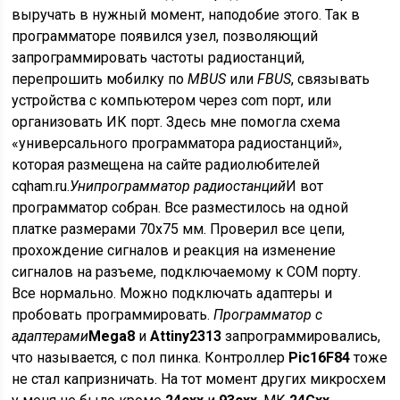
выручать в нужный момент, наподобие этого. Так в
программаторе появился узел, позволяющий
запрограммировать частоты радиостанций,
перепрошить мобилку по
MBUS
или
FBUS
, связывать
устройства с компьютером через com порт, или
организовать ИК порт. Здесь мне помогла схема
«универсального программатора радиостанций»,
которая размещена на сайте радиолюбителей
cqham.ru.
Унипрограмматор радиостанций
И вот
программатор собран. Все разместилось на одной
платке размерами 70х75 мм. Проверил все цепи,
прохождение сигналов и реакция на изменение
сигналов на разъеме, подключаемому к COM порту.
Все нормально. Можно подключать адаптеры и
пробовать программировать.
Программатор с
адаптерами
Mega8
и
Attiny2313
запрограммировались,
что называется, с пол пинка. Контроллер
Pic16F84
тоже
не стал капризничать. На тот момент других микросхем