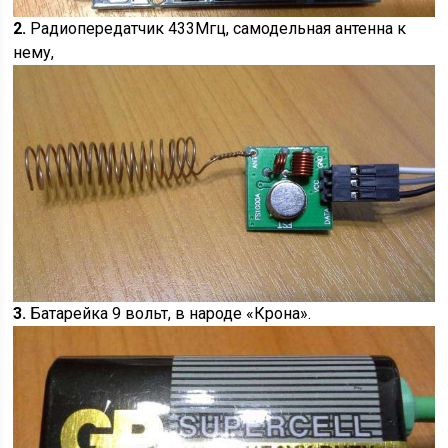
2.
Радиопередатчик 433Мгц, самодельная антенна к
нему,
3.
Батарейка 9 вольт, в народе «Крона».