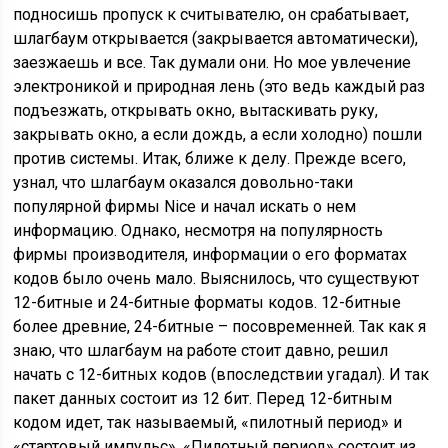
подносишь пропуск к считывателю, он срабатывает,
шлагбаум открывается (закрывается автоматически),
заезжаешь и все. Так думали они. Но мое увлечение
электроникой и природная лень (это ведь каждый раз
подъезжать, открывать окно, вытаскивать руку,
закрывать окно, а если дождь, а если холодно) пошли
против системы. Итак, ближе к делу. Прежде всего,
узнал, что шлагбаум оказался довольно-таки
популярной фирмы Nice и начал искать о нем
информацию. Однако, несмотря на популярность
фирмы производителя, информации о его форматах
кодов было очень мало. Выяснилось, что существуют
12-битные и 24-битные форматы кодов. 12-битные
более древние, 24-битные – посовременней. Так как я
знаю, что шлагбаум на работе стоит давно, решил
начать с 12-битных кодов (впоследствии угадал). И так
пакет данных состоит из 12 бит. Перед 12-битным
кодом идет, так называемый, «пилотный период» и
«стартовый импульс». «Пилотный период» состоит из