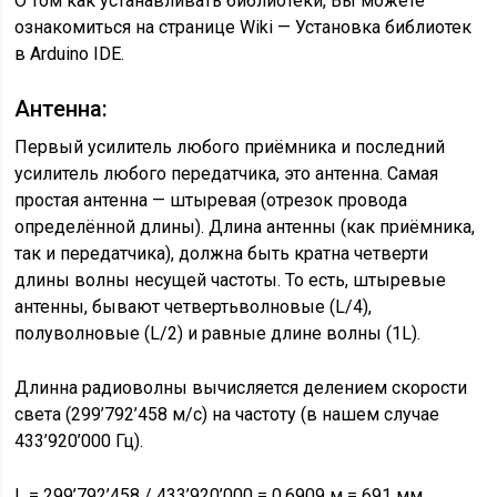
О том как устанавливать библиотеки, Вы можете
ознакомиться на странице Wiki — Установка библиотек
в Arduino IDE.
Антенна:
Первый усилитель любого приёмника и последний
усилитель любого передатчика, это антенна. Самая
простая антенна — штыревая (отрезок провода
определённой длины). Длина антенны (как приёмника,
так и передатчика), должна быть кратна четверти
длины волны несущей частоты. То есть, штыревые
антенны, бывают четвертьволновые (L/4),
полуволновые (L/2) и равные длине волны (1L).
Длинна радиоволны вычисляется делением скорости
света (299’792’458 м/с) на частоту (в нашем случае
433’920’000 Гц).
L = 299’792’458 / 433’920’000
= 0,6909 м =
691 мм.