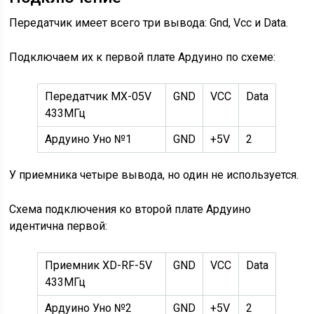
Передатчик имеет всего три вывода: Gnd, Vcc и Data.
Подключаем их к первой плате Ардуино по схеме:
Передатчик MX-05V
GND
VCC
Data
433МГц
Ардуино Уно №1
GND
+5V
2
У приемника четыре вывода, но один не используется.
Схема подключения ко второй плате Ардуино
идентична первой:
Приемник XD-RF-5V
GND
VCC
Data
433МГц
Ардуино Уно №2
GND
+5V
2