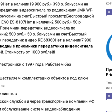
кот
89
Нет в наличии
19 900
руб.
+ 398 р. бонусами на
редатчик видеосигнала по радиоканалу JMK WF-
0
 бонусами на счетБыстрый просмотр
Беспроводной
 ENC ES-8107
Нет в наличии
2 500
руб.
+ 50 р.
Приемник-передатчик видеосигнала по
чии
2 500
руб.
+ 50 р. бонусами на счетБыстрый
 передатчик видео RE 68380
Нет в наличии
7 900
водные приемники передатчики видеосигнала
. Стоимость от 1000 рублей!
ектроники с 1997 года. Работаем без
Про
Bri
уществляем комплектацию объектов под ключ
Тес
уги
из 
 клиентов
0
ской службой и через транспортные компании РФ
и обслуживание систем видеонаблюдения.