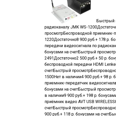
Быстрый 
радиоканалу JMK WS-1200
Достаточ
просмотр
Беспроводной приемник-п
1220
Достаточно
8 900
руб.
+ 178 р. 
передачи видеосигнала по радиока
бонусами на счетБыстрый просмотр
2491
Достаточно
2 500
руб.
+ 50 р. б
беспроводной передачи HDMI Lenke
счетБыстрый просмотр
Беспроводно
1500
Нет в наличии
4 900
руб.
+ 98 р.
приемник-передатчик видеосигнал
бонусами на счетБыстрый просмотр
в наличии
9 900
руб.
+ 198 р. бонуса
приёмник видео AVT USB WIRELESS
счетБыстрый просмотр
Беспроводно
900
руб.
+ 118 р. бонусами на счетБ