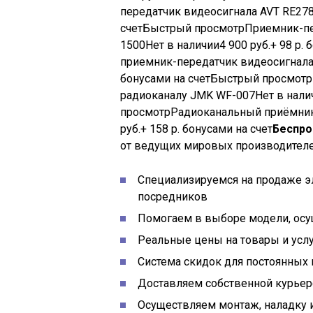
передатчик видеосигнала AVT RE27
счетБыстрый просмотр
Приемник-пе
1500
Нет в наличии
4 900
руб.
+ 98 р.
приемник-передатчик видеосигнала
бонусами на счетБыстрый просмотр
радиоканалу JMK WF-007
Нет в нали
просмотр
Радиоканальный приёмник
руб.
+ 158 р. бонусами на счет
Беспро
от ведущих мировых производителей
Специализируемся на продаже эл
посредников
Помогаем в выборе модели, ос
Реальные цены на товары и усл
Система скидок для постоянных
Доставляем собственной курьер
Осуществляем монтаж, наладку 