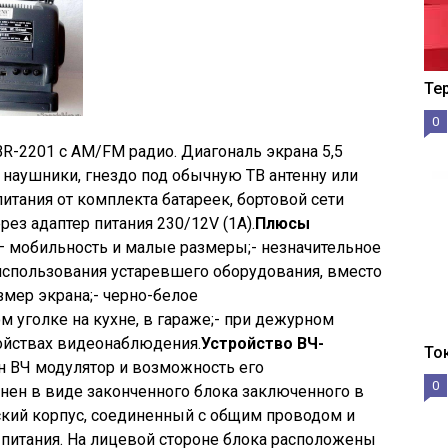
Те
0
R-2201 с AM/FM радио. Диагональ экрана 5,5
а наушники, гнездо под обычную ТВ антенну или
итания от комплекта батареек, бортовой сети
рез адаптер питания 230/12V (1А).
Плюсы
— мобильность и малые размеры;- незначительное
использования устаревшего оборудования, вместо
мер экрана;- черно-белое
м уголке на кухне, в гараже;- при дежурном
ройствах видеонаблюдения.
Устройство ВЧ-
То
н ВЧ модулятор и возможность его
0
нен в виде законченного блока заключенного в
кий корпус, соединенный с общим проводом и
питания. На лицевой стороне блока расположены