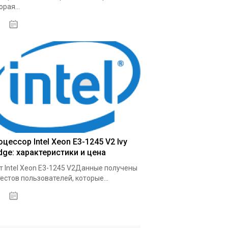
орая...
03.10.2020
цессор Intel Xeon E3-1245 V2 Ivy
dge: характеристики и цена
т Intel Xeon E3-1245 V2Данные получены
тестов пользователей, которые...
09.10.2020