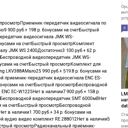
Opu
инт
уст
просмотр
Приемник-передатчик видеосигнала по
0
но
9 900
руб.
+ 198 р. бонусами на счетБыстрый
ередатчик видеосигнала JMK WS-
бонусами на счетБыстрый просмотр
Комплект
налу JMK WS 2400
Достаточно
3 100
руб.
+ 62 р.
Беспроводной видеопередатчик JMK WS-
онусами на счетБыстрый просмотр
Комплект для
ng LKV388A
Мало
25 990
руб.
+ 519.8 р. бонусами на
й приемник-передатчик видеосигнала ENC ES-
 бонусами на счетБыстрый просмотр
Беспроводной
а ENC EC-W1225
Нет в наличии
7 900
руб.
+ 158 р.
LM
Беспроводной видеопередатчик SMT 6000мВ
Нет
на
ми на счетБыстрый просмотр
Беспроводной
da
Нет в наличии
1 700
руб.
+ 34 р. бонусами на
Ста
й аудио видео комплект RE 288012
Нет в наличии
5
про
ыстрый просмотр
Радиоканальный приёмник-
уни