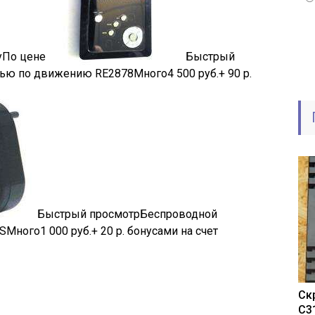
у
По цене
Быстрый
сью по движению RE2878
Много
4 500
руб.
+ 90 р.
Быстрый просмотр
Беспроводной
SS
Много
1 000
руб.
+ 20 р. бонусами на счет
Ск
C3