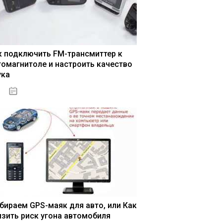
к подключить FM-трансмиттер к
томагнитоле и настроить качество
ука
04.01.2021
бираем GPS-маяк для авто, или Как
изить риск угона автомобиля