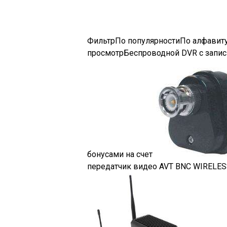
Фильтр
По популярности
По алфавит
просмотр
Беспроводной DVR с запи
бонусами на счет
передатчик видео AVT BNC WIRELE