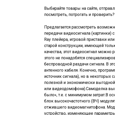
Выбирайте товары на сайте, отправл
посмотреть, потрогать и проверить
Предлагается рассмотреть возможно
передачи видеосигнала (картинки) с
Ray плейера, игровой приставки ил
старой конструкции, имеющей тольк
качества, этот видеосигнал можно р
этого не понадобятся специализиров
беспроводной раздачи сигнала. В эт
антенного кабеля. Конечно, програм
источник сигнала), но в некоторых 
полезной и экономически выгодной
или видеодомофона).Самоделка выпо
было», т.е. с минимумом затрат.В о
блок высокочастотного (ВЧ) модулят
отжившего видеомагнитофона. Моду
устройство, изменяющее параметры