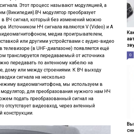
игнала. Этот процесс называют модуляцией, а
м (Википедия).ВЧ модулятор преобразует
) в ВЧ сигнал, который без изменений можно
ра. Источником НЧ сигнала являются V (Video) и A
Ка
 видеомагнитофоном, медиа проигрывателем,
ав
ставкой или другими устройствами с аудио-видео
зв
в телевизоре (в UHF-диапазоне) появляется ещё
ом транслируется передаваемый от источника
0
можно передавать по антенному кабелю на
ре, дому или между строениями. К ВЧ выходу
зводки сигнала на несколько
режиму видеомагнитофона, мы используем в
 модулятор, для преобразования нужного нам НЧ
можем подать преобразованный сигнал на
ого отсутствует видеовход, через антенный
й конструкции.
Вы
сн