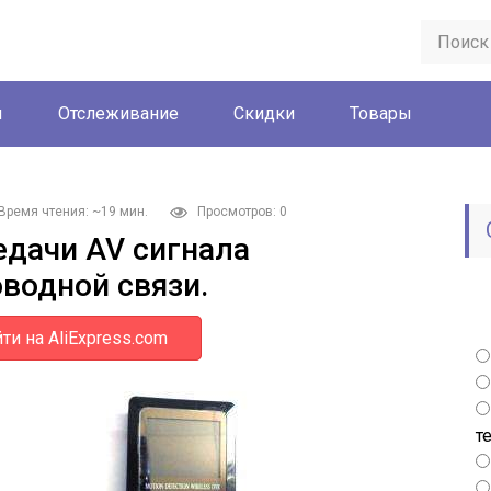
ы
Отслеживание
Скидки
Товары
Время чтения: ~19 мин.
Просмотров: 0
едачи AV сигнала
водной связи.
ти на AliExpress.com
т