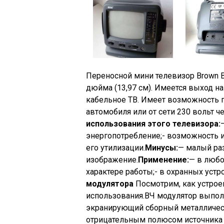
Переносной мини телевизор Brown B
дюйма (13,97 см). Имеется выход н
кабельное ТВ. Имеет возможность п
автомобиля или от сети 230 вольт че
использования этого телевизора:
энергопотребление;- возможность 
его утилизации.
Минусы:
— малый раз
изображение.
Применение:
— в любо
характере работы;- в охранных уст
модулятора
Посмотрим, как устрое
использования.ВЧ модулятор выпол
экранирующий сборный металличес
отрицательным полюсом источника 