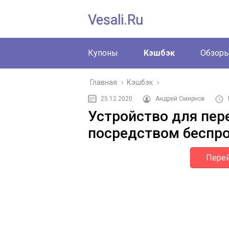
Vesali.ru
Купоны
Кэшбэк
Обзор
Главная
›
Кэшбэк
›
25.12.2020
Андрей Смирнов
Устройство для пер
посредством беспро
Перей