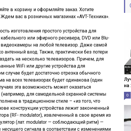
яйте в корзину и оформляйте заказ. Хотите
? Ждем вас в розничных магазинах «AVT-Техника».
сть изготовления простого устройства для
 кабельного или эфирного ресивера, DVD или Blu-
и видеокамеры на любой телевизор. Даже самой
о антенный вход. Также, практически без потери
аздать на несколько телевизоров. Причем, для
анные WiFi или другие устройства для
ом случае будет достаточно отрезка обычного
Лу
ма на всех телевизорах будет одинакова (один
на
случаях эта возможность может оказаться
 (например, для самодельной охранной системы
0
лнена в традиционном стиле – «из того, что
снове конструкции устройства лежит законченный
ора (RF- modulator), извлеченный в свое время из
лятор (лат. modulator — соблюдающий ритм) —
 несущего сигнала в соответствии с изменениями