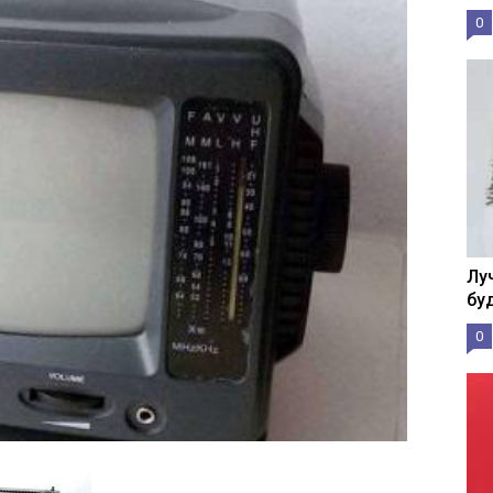
0
Лу
бу
0