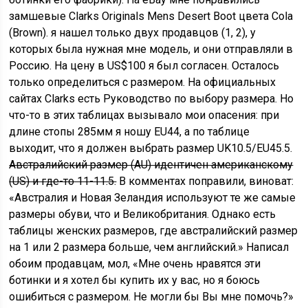
замшевые Clarks Originals Mens Desert Boot цвета Cola
(Brown). я нашел только двух продавцов (1, 2), у
которых была нужная мне модель, и они отправляли в
Россию. На цену в US$100 я был согласен. Осталось
только определиться с размером. На официальных
сайтах Clarks есть Руководство по выбору размера. Но
что-то в этих таблицах вызывало мои опасения: при
длине стопы 285мм я ношу EU44, а по таблице
выходит, что я должен выбрать размер UK10.5/EU45.5.
Австралийский размер (AU) идентичен американскому
(US) и где-то 11-11.5.
В комментах поправили, виноват:
«Австралия и Новая Зеландия используют те же самые
размеры обуви, что и Великобритания. Однако есть
таблицы женских размеров, где австралийский размер
на 1 или 2 размера больше, чем английский.» Написал
обоим продавцам, мол, «Мне очень нравятся эти
ботинки и я хотел бы купить их у вас, но я боюсь
ошибиться с размером. Не могли бы Вы мне помочь?»