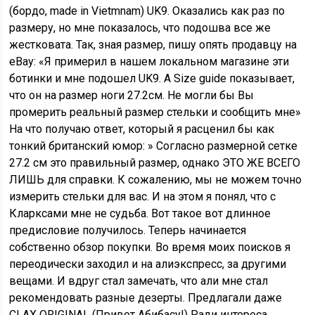
(бордо, made in Vietmnam) UK9. Оказались как раз по
размеру, но мне показалось, что подошва все же
жестковата. Так, зная размер, пишу опять продавцу на
eBay: «Я примерил в нашем локальном магазине эти
ботинки и мне подошел UK9. А Size guide показывает,
что он на размер ноги 27.2см. Не могли бы Вы
промерить реальный размер стельки и сообщить мне»
На что получаю ответ, который я расценил бы как
тонкий британский юмор: » Согласно размерной сетке
27.2 см это правильный размер, однако ЭТО ЖЕ ВСЕГО
ЛИШЬ для справки. К сожалению, мы не можем точно
измерить стельки для вас. И на этом я понял, что с
Кларксами мне не судьба. Вот такое вот длинное
предисловие получилось. Теперь начинается
собственно обзор покупки. Во время моих поисков я
переодически заходил и на алиэкспресс, за другими
вещами. И вдруг стал замечать, что али мне стал
рекомендовать разные дезерты. Предлагали даже
CLAX ORIGINAL (Привет Абибасу!) Ради интереса