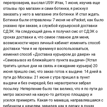
перепроверив, выслал US9! Итак, 1 июня, изучив еще
отзывы про магазин и сами ботинки, я рискнул
заказать у него в магазине эти ботинки. И стал ждать.
Ботинки были отправлены 7 июня не ePacket, как было
указано при заказе, а cлужбой курьерской доставки
СДЭК. На следующий день я получил смс от СДЭК о
сроках доставки и, что самое главное для меня,
возможности через личный кабинет изменить способ
доставки. Чем я не преминул воспользоваться,
изменил способ «Доставка курьером до двери» на
«Самовывоз из ближайшего пункта выдачи» (Устал
тратить целые дни на связь и ожидание курьера) 20
июня пришло смс, что заказ готов к выдаче. 14 дней в
пути до Москвы. 21 июня с утра пришел в пункт
выдачи и без очередей, без нервотрепки забрал
посылку. Нетерпение было так велико, что я по пути до
метро заскочил на какую-то детскую площадку и
уселся примерять. Какая-то мамаша, направлявшаяся с
ребенком к качелям, завидев как я держу в руках