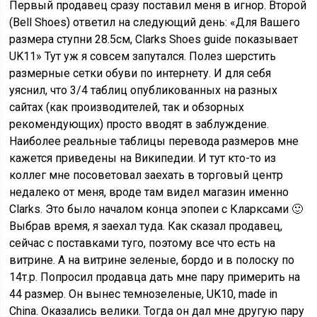
Первый продавец сразу поставил меня в игнор. Второй
(Bell Shoes) ответил на следующий день: «Для Вашего
размера ступни 28.5см, Clarks Shoes guide показывает
UK11» Тут уж я совсем запутался. Полез шерстить
размерные сетки обуви по интернету. И для себя
уяснил, что 3/4 таблиц опубликованных на разных
сайтах (как производителей, так и обзорных
рекомендующих) просто вводят в заблуждение.
Наиболее реальные таблицы перевода размеров мне
кажется приведены на Википедии. И тут кто-то из
коллег мне посоветовал заехать в торговый центр
недалеко от меня, вроде там видел магазин именно
Clarks. Это было началом конца эпопеи с Кларксами 🙂
Выбрав время, я заехал туда. Как сказал продавец,
сейчас с поставками туго, поэтому все что есть на
витрине. А на витрине зеленые, бордо и в полоску по
14т.р. Попросил продавца дать мне пару примерить на
44 размер. Он вынес темнозеленые, UK10, made in
China. Оказались велики. Тогда он дал мне другую пару