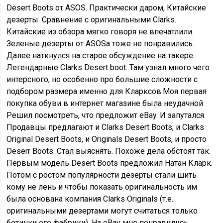
Desert Boots от ASOS. Практически даром, Китайские
дезерты. Сравнение с оригинальными Clarks.
Китайские из обзора мягко говоря не впечатлили.
Зеленые дезерты от ASOSа тоже не понравились.
Далее наткнулся на старое обсуждение на такере:
Легендарные Clarks Desert boot. Там узнал много чего
интерсного, но особенно про большие сложности с
подбором размера именно для Кларксов.Моя первая
покупка обуви в интернет магазине была неудачной
Решил посмотреть, что предложит eBay. И запутался.
Продавцы предлагают и Clarks Desert Boots, и Clarks
Original Desert Boots, и Originals Desert Boots, и просто
Deserr Boots. Стал выяснять. Похоже дела обстоят так.
Первым модель Desert Boots предложил Натан Кларк.
Потом с ростом популярности дезерты стали шить
кому не лень и чтобы показать оригинальность им
была основана компания Clarks Originals (т.е.
оригинальными дезертами могут считаться только
ботинки его фабрики). На eBay мне понравились