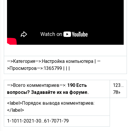
—>Категория—>:
Настройка компьютера
|
—
>Просмотров—>:
1365799
|
|
|
—>Всего комментариев—>:
190 Есть
1
2
3
…
вопросы? Задавайте их на форуме.
7
8
»
<label>
Порядок вывода комментариев:
</label>
1-10
11-20
21-30
…
61-70
71-79