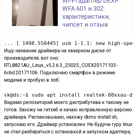
Wi-Fi адаптер DEXP
WFA 601 и 302:
характеристики,
чипсет и отзыв
... [ 1498.558445] usb 1-1.1: new high-spee
Ищу название драйвера на лазерном диске от
производителя, вот оно:
RTL8821AU_Linux_v5.2.6.3_25025_COEX20171103-
6c6d.20171106. Подключаю смартфон в режиме
модема и пробую в лоб:
sk@ds:~$ sudo apt install realtek-88xxau-dk
Видимо репозиторий моего дистрибутива к такому не
готов. Захожу на гитхаб и качаю исправленную версию
драйвера. Распаковываю, нахожу dkms-install.sh,
запускаю его. Драйвер установлен. Не будучи гуру linux
не стал разбираться с остановкой и запуском адаптера,