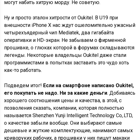
могут набить хитрую морду. Не советую.
Ну и просто эталон хитрости от Oukitel. В U19 при
внешности iPhone X нас ждут ошеломительно ужасный
четырехъядерный чип Mediatek, два гигабайта
оперативки и HD-экран. Не забываем о фирменной
прошивке, о глюках которой в форумах складываются
легенды. Некоторые владельцы Oukitel даже стали
программистами в попытках заставить это чудо хоть
как-то работать.
Подведем итог!
Если на смартфоне написано Oukitel,
его покупать не надо. Ни за какие деньги
. Добиваясь
хорошего соотношения цены и качества, в этой, с
позволения сказать, компании, которая полностью
называется Shenzhen Yunji Intelligent Technology Co,.LTD,
о качестве забыли вообще. Они выбирают самые
дешевые и жуткие комплектующие, нанимают самых
криворуких рабочих, а прошивки у них пишут макаки