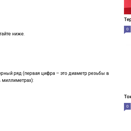
Те
0
тайте ниже.
ный ряд (первая цифра – это диаметр резьбы в
в миллиметрах):
То
0