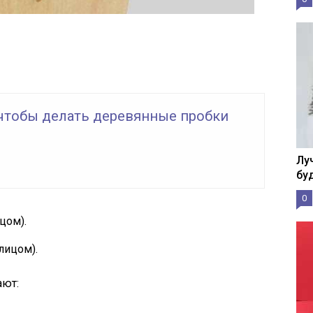
 чтобы делать деревянные пробки
Лу
бу
0
цом).
лицом).
ают: