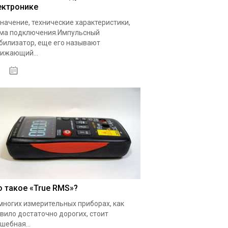
ектронике
начение, технические характеристики,
ма подключения.Импульсный
билизатор, еще его называют
ижающий...
19.05.2020
о такое «True RMS»?
многих измерительных приборах, как
вило достаточно дорогих, стоит
шебная...