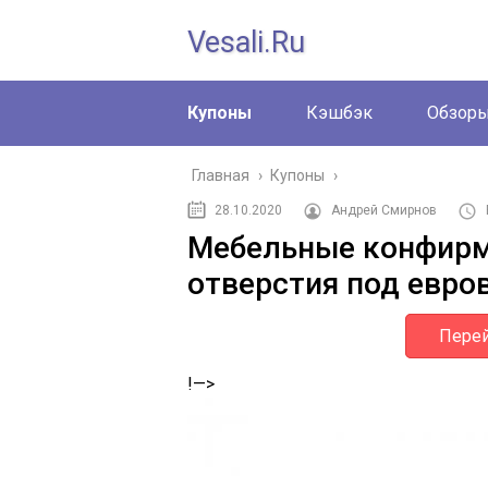
Vesali.ru
Купоны
Кэшбэк
Обзор
Главная
›
Купоны
›
28.10.2020
Андрей Смирнов
Мебельные конфирма
отверстия под евро
Перей
!—>