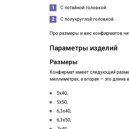
С потайной головкой.
С полукруглой головкой.
Про размеры и вес конфирматов чи
Параметры изделий
Размеры
Конфирмат имеет следующий размер
миллиметрах, а вторая — это длина 
5х40;
5х50;
6,3х40;
6,3х50;
7х40;