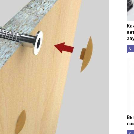
Ка
ав
зв
0
Вы
сн
0