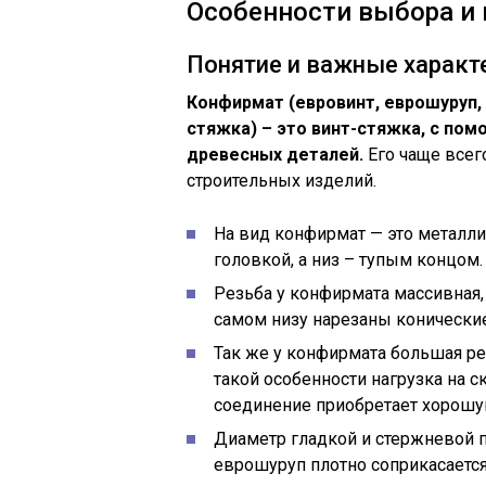
Особенности выбора и
Понятие и важные характ
Конфирмат (евровинт, еврошуруп,
стяжка) – это винт-стяжка, с по
древесных деталей.
Его чаще всег
строительных изделий.
На вид конфирмат — это металли
головкой, а низ – тупым концом.
Резьба у конфирмата массивная,
самом низу нарезаны конические
Так же у конфирмата большая ре
такой особенности нагрузка на 
соединение приобретает хорошу
Диаметр гладкой и стержневой п
еврошуруп плотно соприкасаетс