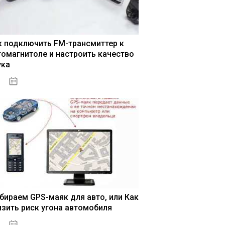
к подключить FM-трансмиттер к
томагнитоле и настроить качество
ука
04.01.2021
бираем GPS-маяк для авто, или Как
изить риск угона автомобиля
04.01.2021