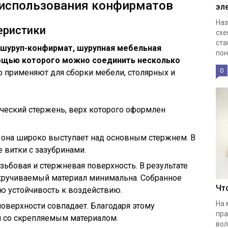
 использования конфирматов
эл
Наз
еристики
схе
ста
 шуруп-конфирмат, шурупная мебельная
пон
мощью которого можно соединить несколько
0
о применяют для сборки мебели, столярных и
ческий стержень, верх которого оформлен
 она широко выступает над основным стержнем. В
 витки с зазубринами.
зьбовая и стержневая поверхность. В результате
скручиваемый материал минимальна. Собранное
Чт
ю устойчивость к воздействию.
На 
оверхности совпадает. Благодаря этому
пра
я со скрепляемым материалом.
вол