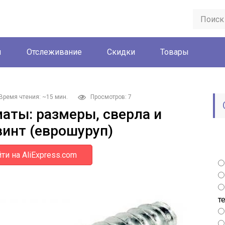
ы
Отслеживание
Скидки
Товары
Время чтения: ~15 мин.
Просмотров: 7
ты: размеры, сверла и
винт (еврошуруп)
ти на AliExpress.com
т