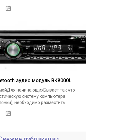
18.05.2020
uetooth аудио модуль BK8000L
ойДля начинающихБывает так что
стическую систему компьютера
лонки), необходимо разместить...
19.05.2020
Свежие публикации