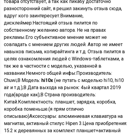
товара отсутствует, а так как пикабу достаточно
разносторонний сайт, я решил закинуть отзыв сюда,
вдруг кого заинтересует.Внимание,
дисклеймер:Настоящий отзыв пилится по
собственному желанию автора. Не на правах
рекламы.Его субъективное мнение может не
совпадать с мнением других людей. Автор не имеет
навыков письма, копирайтинга и т.д. Отзыв пилится в
целях ознакомления людей с Windows-таблетками, а
так же в частности с моделью, указанной в
названии.Немного общей инфы:Производитель:
Chuwi;В Модель:
hi10x
(не путать с моделью hi10, hi10
air и т.д.);В Дата выхода на рынок: 4ый квартал 2019
года(вроде как);В Страна производитель:
Китай.Комплектность: планшет, зарядка, коробка,
коробка поменьше.(я прям отлично
описываю)Аксессуары: алюминиевая клавиатура на
магнитах, активный стилус Hipen 3.Цена приобретения:
15.2 к деревянных за комплект планшет+активный