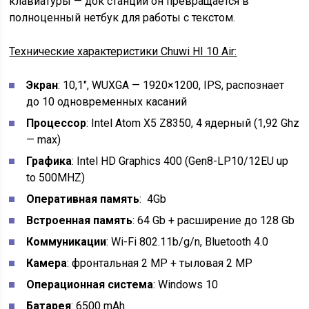
клавиатуры — док станции он превращается в
полноценный нетбук для работы с текстом.
Технические характеристики Chuwi HI 10 Air:
Экран
: 10,1″, WUXGA — 1920×1200, IPS, распознает
до 10 одновременных касаний
Процессор
: Intel Atom X5 Z8350, 4 ядерный (1,92 Ghz
— max)
Графика
: Intel HD Graphics 400 (Gen8-LP10/12EU up
to 500MHZ)
Оперативная память
: 4Gb
Встроенная память
: 64 Gb + расширение до 128 Gb
Коммуникации
: Wi-Fi 802.11b/g/n, Bluetooth 4.0
Камера
: фронтальная 2 MP + тыловая 2 MP
Операционная система
: Windows 10
Батарея
: 6500 mAh