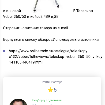
и вы свой.
В
Телескоп
Veber 360/50 в кейсе
2 489 в‚Ѕ
В
Отправить описание товара на e-mail
Вернуться к списку обзоров
Используемые источники:
https://www.onlinetrade.ru/catalogue/teleskopy-
c132/veber/fullreviews/teleskop_veber_360_50_v_key
141105-r46419.html
Рейтинг автора
5
Подборку подготовил