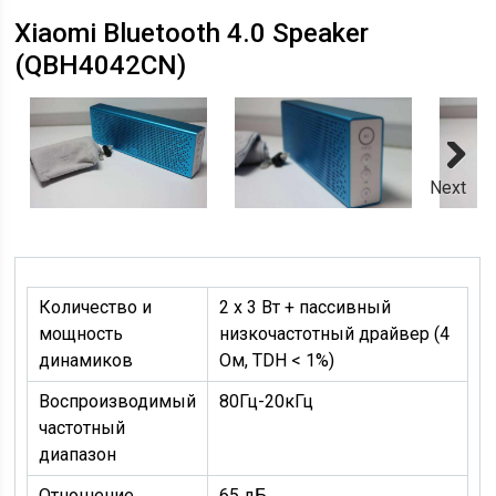
Xiaomi Bluetooth 4.0 Speaker
(QBH4042CN)
Next
Количество и
2 х 3 Вт + пассивный
мощность
низкочастотный драйвер (4
динамиков
Ом, TDH < 1%)
Воспроизводимый
80Гц-20кГц
частотный
диапазон
Отношение
65 дБ