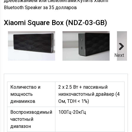
дребезжанием или сибилянтами.Купить Xiaomi
Bluetooth Speaker за 35 долларов
Xiaomi Square Box (NDZ-03-GB)
Next
Количество и
2 х 2.5 Вт + пассивный
мощность
низкочастотный драйвер (4
динамиков
Ом, TDH < 1%)
Воспроизводимый
100Гц-20кГц
частотный
диапазон