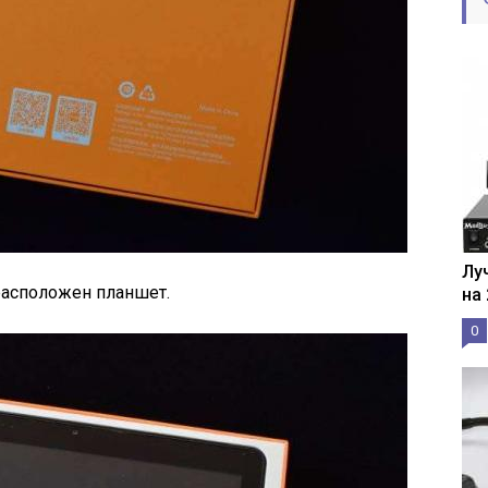
Лу
расположен планшет.
на
0