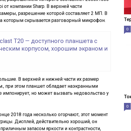
i от компании Sharp. В верхней части
амеры, разрешение которой составляет 2 МП. В
Те
 за которым скрывается разговорный микрофон.
0
clast T20 — доступного планшета с
ческим корпусом, хорошим экраном и
ольшие. В верхней и нижней части их размер
мм., при этом планшет обладает наэкранными
не импонирует, но может вызвать недовольство у
То
0
онце 2018 года несколько огорчают, этот момент
рицы. Дисплей, действительно хороший, он
 приличным запасом яркости и контрастности,