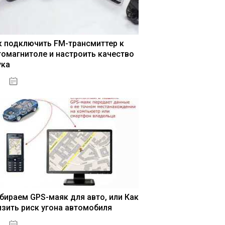
к подключить FM-трансмиттер к
томагнитоле и настроить качество
ука
04.01.2021
бираем GPS-маяк для авто, или Как
изить риск угона автомобиля
04.01.2021