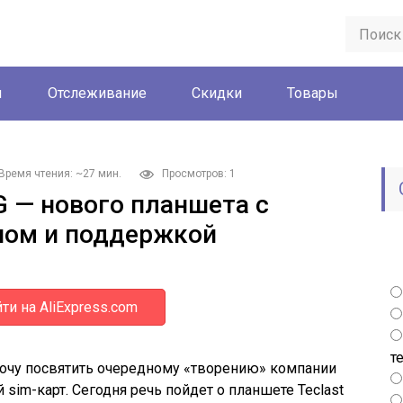
ы
Отслеживание
Скидки
Товары
Время чтения: ~27 мин.
Просмотров: 1
G — нового планшета с
ном и поддержкой
ти на AliExpress.com
т
хочу посвятить очередному «творению» компании
й sim-карт. Сегодня речь пойдет о планшете Teclast