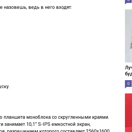
е назовешь, ведь в него входят:
Лу
бу
0
ску.
го планшета моноблока со скругленными краями.
 занимает 10,1” S-IPS емкостной экран,
ов, разрешением которого составляет 2560х1600