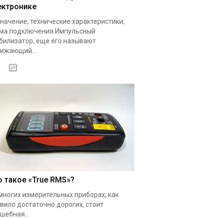
ектронике
начение, технические характеристики,
ма подключения.Импульсный
билизатор, еще его называют
ижающий...
19.05.2020
о такое «True RMS»?
многих измерительных приборах, как
вило достаточно дорогих, стоит
шебная...