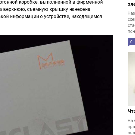
артонной коробке, выполненной в фирменной
эл
На верхнюю, съемную крышку нанесена
Наз
акой информации о устройстве, находящемся
схе
ста
пон
0
Чт
На 
пра
вол