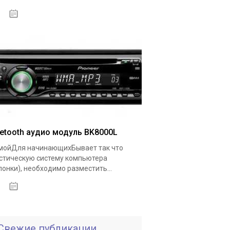
18.05.2020
uetooth аудио модуль BK8000L
ойДля начинающихБывает так что
стическую систему компьютера
лонки), необходимо разместить...
19.05.2020
Свежие публикации