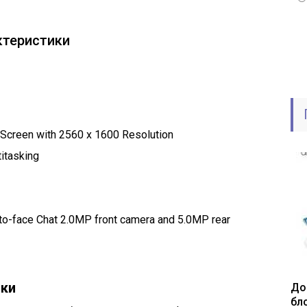
ктеристики
h Screen with 2560 x 1600 Resolution
itasking
to-face Chat 2.0MP front camera and 5.0MP rear
вки
До
бл