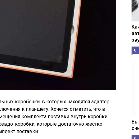
Ка
ав
зв
0
ьших коробочки, в которых находятся адаптер
лючения к планшету. Хочется отметить, что в
мещения комплекта поставки внутри коробки
Вы
севдо-коробки, которые достаточно жестко
сн
плект поставки.
0