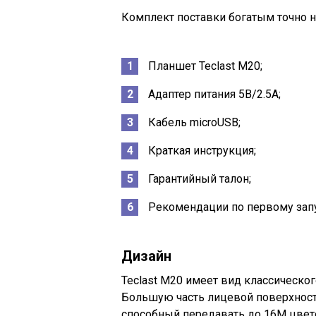
Комплект поставки богатым точно н
Планшет Teclast M20;
Адаптер питания 5В/2.5А;
Кабель microUSB;
Краткая инструкция;
Гарантийный талон;
Рекомендации по первому запу
Дизайн
Teclast M20 имеет вид классическо
Большую часть лицевой поверхности
способный передавать до 16М цвет