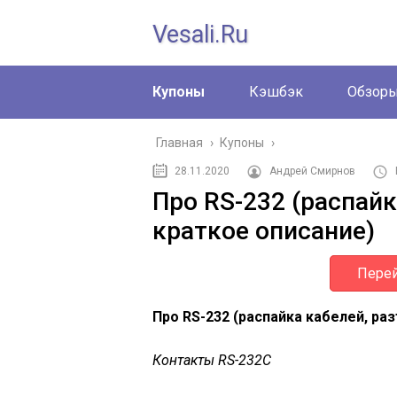
Vesali.ru
Купоны
Кэшбэк
Обзор
Главная
›
Купоны
›
28.11.2020
Андрей Смирнов
Про RS-232 (распайк
краткое описание)
Перей
Про RS-232 (распайка кабелей, ра
Контакты RS-232C