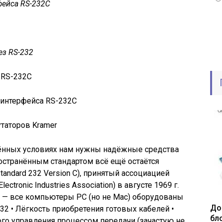
фейса RS-232C
ез RS-232
 RS-232C
 интерфейса RS-232C
таторов Kramer
ённых условиях нам нужны надёжные средства
остранённым стандартом всё ещё остаётся
andard 232 Version С), принятый ассоциацией
tronic Industries Association) в августе 1969 г.
ь — все компьютеры РС (но не Mac) оборудованы
До
32 • Лёгкость приобретения готовых кабелей •
бл
го управления процессом передачи (зачастую не