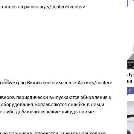
шитесь на рассылку:
</center><center>
Лу
на
r>
Вики</center><center> Архив</center>
0
иверов периодически выпускаются обновления к
оборудования, исправляются ошибки в нем, а
ть либо добавляются какие-нибудь новые
ние прошивки устройства, сначала необходимо