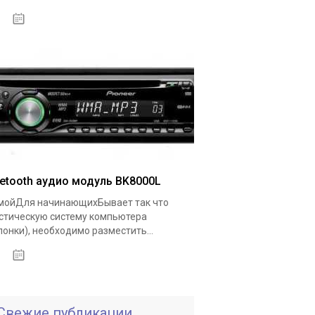
18.05.2020
uetooth аудио модуль BK8000L
ойДля начинающихБывает так что
стическую систему компьютера
лонки), необходимо разместить...
19.05.2020
Свежие публикации