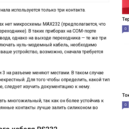
нала используется только три контакта.
Те
ах нет микросхемы МАХ232 (предполагается, что
0
ереходнике). В таких приборах на СОМ-порте
ода, однако на выходе переходника — те же три
ключать нуль-модемный кабель, необходимо
ваше устройство, возможно, сначала требуется
и 3 на разъеме меняют местами. В таком случае
рекрестный. Для того чтобы определить, какой тип
е, следует изучить документацию к нему.
То
ать многожильный, так как он более устойчив к
0
янные контакты лучше залить силиконом во