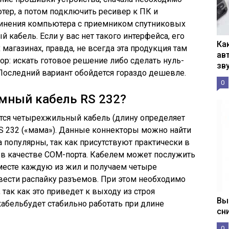
тер, а потом подключить ресивер к ПК и
динения компьютера с приемником спутниковых
кабель. Если у вас нет такого интерфейса, его
Ка
агазинах, правда, не всегда эта продукция там
ав
бор: искать готовое решение либо сделать нуль-
зв
Последний вариант обойдется гораздо дешевле.
0
мный кабель RS 232?
ится четырехжильный кабель (длину определяет
RS 232 («мама»). Данные коннекторы можно найти
 популярны, так как присутствуют практически в
в качестве СОМ-порта. Кабелем может послужить
вместе каждую из жил и получаем четыре
вести распайку разъемов. При этом необходимо
 так как это приведет к выходу из строя
Вы
абельбудет стабильно работать при длине
сн
0