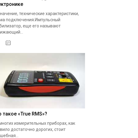
ектронике
начение, технические характеристики,
ма подключения.Импульсный
билизатор, еще его называют
ижающий...
19.05.2020
о такое «True RMS»?
многих измерительных приборах, как
вило достаточно дорогих, стоит
шебная...