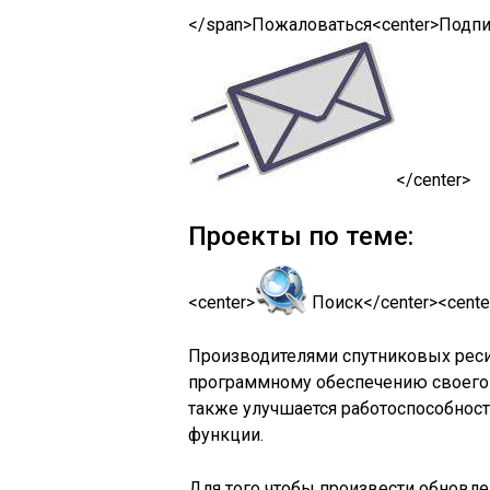
</span>Пожаловаться<center>
Подпи
</center>
Проекты по теме:
<center>
Поиск</center><cente
Производителями спутниковых рес
программному обеспечению своего 
также улучшается работоспособнос
функции.
Для того чтобы произвести обновле