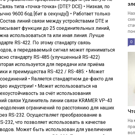
эл
Связь типа «точка-точка» (DTE? DCE) • Низкая, по
но 9600 бод [бит в секунду]) • Работает только
Наз
схе
) Состав линий связи между устройствами DTE и
ста
описывает функции до 25 соединительных линий,
пон
жна использоваться та или иная линия. Лучше
0
ндарте RS-422. По этому стандарту связь
водов, а передаваемый сигнал может приниматься
асно стандарту RS-485 (улучшенный RS-422)
оторая используется для передачи или приёма
ики и преимущества RS-422 / RS-485: • Может
соединений • Является стандартном де-факто для
део индустрии! • Может использоваться на
мехоустойчивость за счёт использования
ий связи Удлинитель линии связи KRAMER VP-43
преодоления ограничений по расстоянию для наших
Чт
рез RS-232. Осуществляет преобразование в
На 
RS-232, что позволяет использовать в качестве
пра
оводов. Может быть использован для увеличения
вол