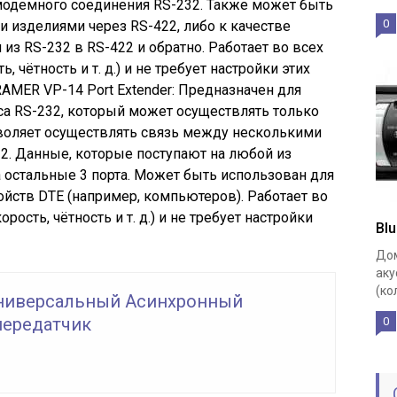
модемного соединения RS-232. Также может быть
0
 изделиями через RS-422, либо к качестве
из RS-232 в RS-422 и обратно. Работает во всех
, чётность и т. д.) и не требует настройки этих
AMER VP-14 Port Extender: Предназначен для
са RS-232, который может осуществлять только
зволяет осуществлять связь между несколькими
2. Данные, которые поступают на любой из
а остальные 3 порта. Может быть использован для
ойств DTE (например, компьютеров). Работает во
рость, чётность и т. д.) и не требует настройки
Bl
Дом
аку
(ко
Универсальный Асинхронный
ередатчик
0