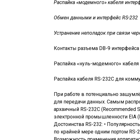
Распайка «модемного» кабеля интер
Обмен данными и интерфейс RS-232
Устранение неполадок при связи чер
Контакты разъема DB-9 интерфейса
Распайка «нуль-модемного» кабеля
Распайка кабеля RS-232C для комму
При работе в потенциально зашумл
для передачи данных. Самым распр
архаичный RS-232C (Recommended St
электронной промышленности EIA (Elec
Достоинства RS-232: • Популярност
по крайней мере одним портом RS-2
Возможность применения аппаратно