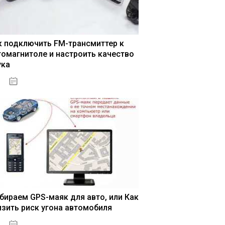
к подключить FM-трансмиттер к
томагнитоле и настроить качество
ука
04.01.2021
бираем GPS-маяк для авто, или Как
изить риск угона автомобиля
04.01.2021