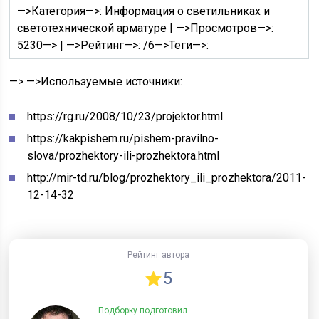
—>Категория—>: Информация о светильниках и
светотехнической арматуре | —>Просмотров—>:
5230—> | —>Рейтинг—>: /
6
—>Теги—>:
—> —>
Используемые источники:
https://rg.ru/2008/10/23/projektor.html
https://kakpishem.ru/pishem-pravilno-
slova/prozhektory-ili-prozhektora.html
http://mir-td.ru/blog/prozhektory_ili_prozhektora/2011-
12-14-32
Рейтинг автора
5
Подборку подготовил