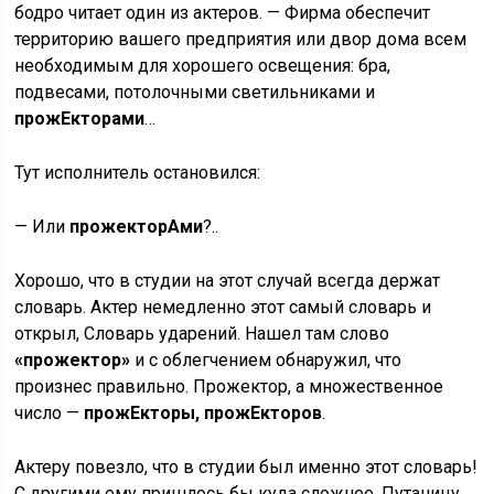
бодро читает один из актеров. — Фирма обеспечит
территорию вашего предприятия или двор дома всем
необходимым для хорошего освещения: бра,
подвесами, потолочными светильниками и
прожЕкторами
…
Тут исполнитель остановился:
— Или
прожекторАми
?..
Хорошо, что в студии на этот случай всегда держат
словарь. Актер немедленно этот самый словарь и
открыл, Словарь ударений. Нашел там слово
«прожектор»
и с облегчением обнаружил, что
произнес правильно. Прожектор, а множественное
число —
прожЕкторы, прожЕкторов
.
Актеру повезло, что в студии был именно этот словарь!
С другими ему пришлось бы куда сложнее. Путаницу