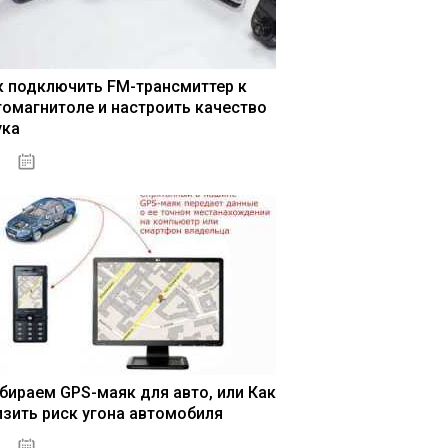
к подключить FM-трансмиттер к
томагнитоле и настроить качество
ука
04.01.2021
бираем GPS-маяк для авто, или Как
изить риск угона автомобиля
04.01.2021