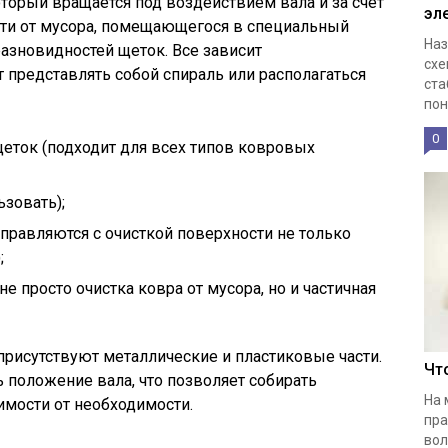
орый вращается под воздействием вала и за счет
эл
сти от мусора, помещающегося в специальный
Наз
разновидностей щеток. Все зависит
схе
т представлять собой спираль или располагаться
ста
пон
0
еток (подходит для всех типов ковровых
зовать);
правляются с очисткой поверхности не только
;
 просто очистка ковра от мусора, но и частичная
присутствуют металлические и пластиковые части.
Чт
положение вала, что позволяет собирать
На 
имости от необходимости.
пра
вол