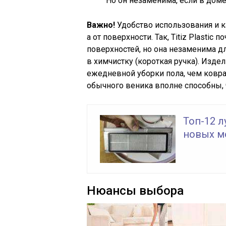
Но он незаменима, если в дом
Важно!
Удобство использования и ка
а от поверхности. Так, Titiz Plastic
поверхностей, но она незаменима д
в химчистку (короткая ручка). Изд
ежедневной уборки пола, чем ковра
обычного веника вполне способны, ч
Топ-12 
новых м
Нюансы выбора