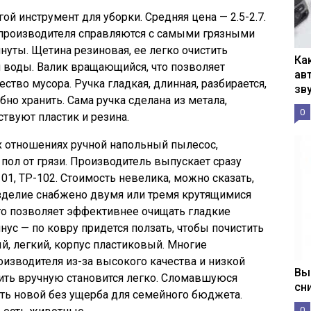
гой инструмент для уборки. Средняя цена — 2.5-2.7.
о производителя справляются с самыми грязными
уты. Щетина резиновая, ее легко очистить
Ка
 воды. Валик вращающийся, что позволяет
ав
ство мусора. Ручка гладкая, длинная, разбирается,
зв
бно хранить. Сама ручка сделана из метала,
0
ствуют пластик и резина.
сех отношениях ручной напольный пылесос,
пол от грязи. Производитель выпускает сразу
1, ТР-102. Стоимость невелика, можно сказать,
зделие снабжено двумя или тремя крутящимися
что позволяет эффективнее очищать гладкие
ус — по ковру придется ползать, чтобы почистить
й, легкий, корпус пластиковый. Многие
оизводителя из-за высокого качества и низкой
Вы
ить вручную становится легко. Сломавшуюся
сн
ть новой без ущерба для семейного бюджета.
0