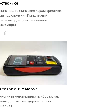
ектронике
начение, технические характеристики,
ма подключения.Импульсный
билизатор, еще его называют
ижающий...
19.05.2020
о такое «True RMS»?
многих измерительных приборах, как
вило достаточно дорогих, стоит
шебная...