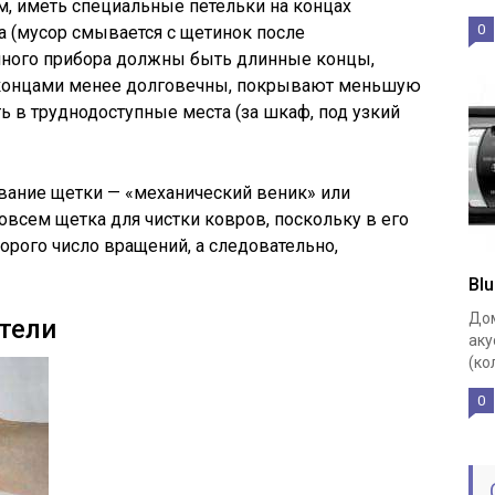
м, иметь специальные петельки на концах
0
а (мусор смывается с щетинок после
енного прибора должны быть длинные концы,
и концами менее долговечны, покрывают меньшую
ь в труднодоступные места (за шкаф, под узкий
вание щетки — «механический веник» или
совсем щетка для чистки ковров, поскольку в его
торого число вращений, а следовательно,
Bl
Дом
тели
аку
(ко
0