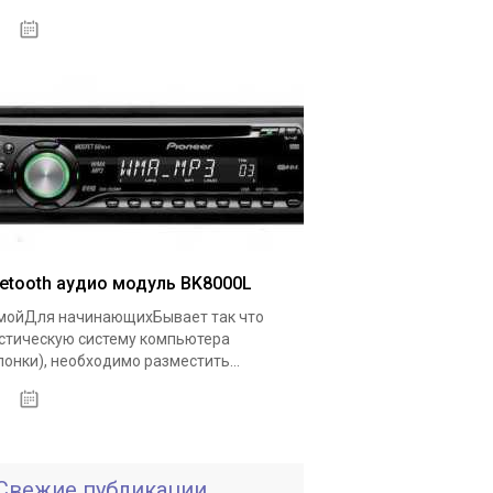
18.05.2020
uetooth аудио модуль BK8000L
ойДля начинающихБывает так что
стическую систему компьютера
лонки), необходимо разместить...
19.05.2020
Свежие публикации