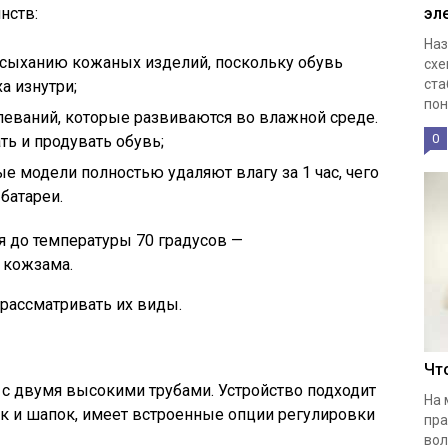
нств:
эл
Наз
 усыханию кожаных изделий, поскольку обувь
схе
ста
а изнутри;
пон
леваний, которые развиваются во влажной среде.
0
ть и продувать обувь;
 модели полностью удаляют влагу за 1 час, чего
 батареи.
 до температуры 70 градусов —
 кожзама.
рассматривать их виды.
Чт
с двумя высокими трубами. Устройство подходит
На 
ток и шапок, имеет встроенные опции регулировки
пра
вол