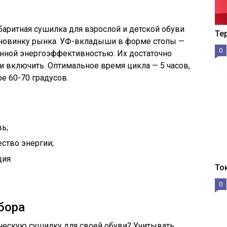
баритная сушилка для взрослой и детской обуви
Те
 новинку рынка.
УФ
-вкладыши в форме стопы —
0
нной энергоэффективностью. Их достаточно
 и включить. Оптимальное время цикла — 5 часов,
е 60-70 градусов.
ь;
ство энергии;
ия.
То
0
бора
ческую сушилку для своей обуви? Учитывать