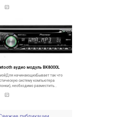
18.05.2020
uetooth аудио модуль BK8000L
ойДля начинающихБывает так что
стическую систему компьютера
лонки), необходимо разместить...
19.05.2020
Свежие публикации