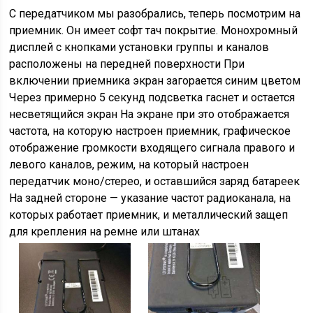
С передатчиком мы разобрались, теперь посмотрим на
приемник. Он имеет софт тач покрытие. Монохромный
дисплей с кнопками установки группы и каналов
расположены на передней поверхности При
включении приемника экран загорается синим цветом
Через примерно 5 секунд подсветка гаснет и остается
несветящийся экран На экране при это отображается
частота, на которую настроен приемник, графическое
отображение громкости входящего сигнала правого и
левого каналов, режим, на который настроен
передатчик моно/стерео, и оставшийся заряд батареек
На задней стороне — указание частот радиоканала, на
которых работает приемник, и металлический защеп
для крепления на ремне или штанах