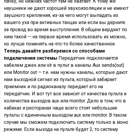
пачку, но нижних частот там не хватает. К тому же
наушники не дают хорошей звукоизоляции и не имеют
заушного крепления, из-за чего могут выпадать из
вашего уха при активных танцах или если вы дерните
за провод во время выступления. В общем вердикт по
ним такой — на первое время использовать их можно,
но лучше поменять на что-то более качественное.
Теперь давайте разберемся со способами
подключения системы
Передатчик подключается
кабелем джек или xlr в пульт в каналы Aux sends(out)
или Monitor out — т.е. нам нужны каналы, которые дают
нам выходной сигнал из пульта, который забирает
приемник и по радиоканалу передает его на
передатчик. И вот тут все зависит от качества пульта и
количества выходов aux или monitor. Дело в том, что в
кабаках и ресторанах чаще всего стоят небольшие
пульты с единичным выходом aux или monitor. В таком
случае мы сможем подключить систему только в моно
режиме. Если выхода на пульте будет 2, то систему