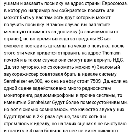
ушами и заказать посылку на адрес страны Евросоюза,
в которую например вы собираетесь поехать или
может быть у вас там есть друг.который может
получить посылку. В таком случае вы заплатите
меньшую стоимость за доставку (в зависимости от
страны), но во время выезда за пределы ЕС вы
сможете поставить штампы на чеках о покупке, после
этого эти чеки придется отправить на адрес Thomann
почтой и в таком случае они смогут вам вернуть НДС.
Да, это муторно, но сэкономить можно =) Знакомый
звукорежиссер советовал брать в идеале систему
Sennheiser ew300, но она на ebay стоит 750$. Да, если на
одной сцене задействовано много радиосистем
мониторинга, радиомикрофоны и прочие системы, то
именитые Sennheiser будут более помехоустойчивыми,
но вот я сильно сомневаюсь, что качество звука у них
будет прямо в 2-3 раза лучше, так что хоть я и
стремлюсь к идеалу, но на таких сценах я не выступаю
и тратить в 4 раза больше на нее не вижу никакого