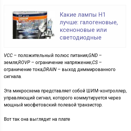
Какие лампы H1
лучше: галогеновые,
ксеноновые или
светодиодные
VCC
– положительный полюс питания;
GND
–
земля;
ROVP
– ограничение напряжение;
CS
–
ограничение тока;
DRAIN
– выход диммированного
сигнала.
Эта микросхема представляет собой ШИМ-контроллер,
управляющий сигнал, которого коммутируется через
мощный мосфетовский полевой транзистор.
Вот так она выглядит на плате