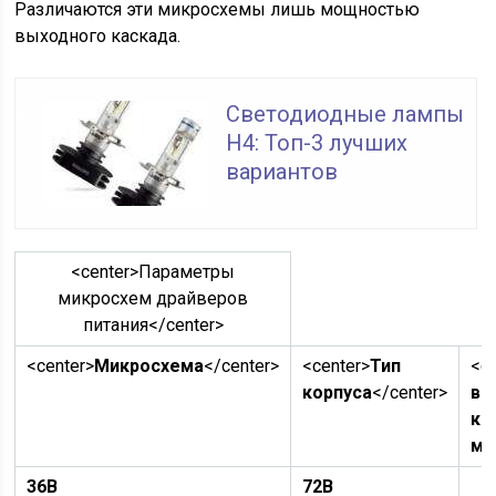
Различаются эти микросхемы лишь мощностью
выходного каскада.
Светодиодные лампы
H4: Топ-3 лучших
вариантов
<center>Параметры
микросхем драйверов
питания</center>
<center>
Микросхема
</center>
<center>
Тип
<c
корпуса
</center>
вы
ка
м
36В
72В