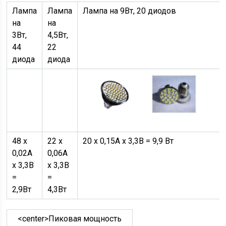
Лампа
Лампа
Лампа на 9Вт, 20 диодов
на
на
3Вт,
4,5Вт,
44
22
диода
диода
48 х
22 х
20 х 0,15А х 3,3В = 9,9 Вт
0,02А
0,06А
х 3,3В
х 3,3В
=
=
2,9Вт
4,3Вт
<center>Пиковая мощность