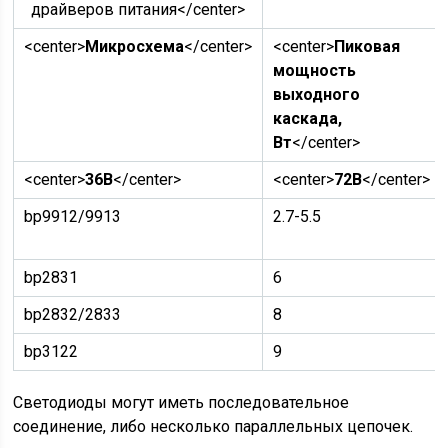
драйверов питания</center>
<center>
Микросхема
</center>
<center>
Пиковая
мощность
выходного
каскада,
Вт
</center>
<center>
36В
</center>
<center>
72В
</center>
bp9912/9913
2.7-5.5
bp2831
6
bp2832/2833
8
bp3122
9
Светодиоды могут иметь последовательное
соединение, либо несколько параллельных цепочек.