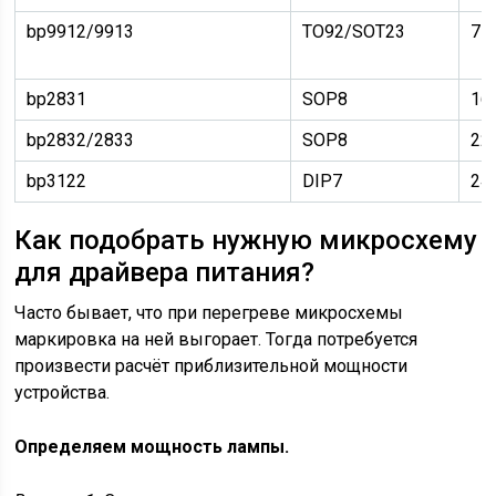
bp9912/9913
TO92/SOT23
75
bp2831
SOP8
16
bp2832/2833
SOP8
22
bp3122
DIP7
24
Как подобрать нужную микросхему
для драйвера питания?
Часто бывает, что при перегреве микросхемы
маркировка на ней выгорает. Тогда потребуется
произвести расчёт приблизительной мощности
устройства.
Определяем мощность лампы.