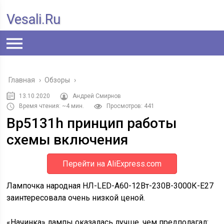
Vesali.ru
Главная
›
Обзоры
›
13.10.2020
Андрей Смирнов
Время чтения: ~4 мин.
Просмотров: 441
Bp5131h принцип работы
схемы включения
Перейти на AliExpress.com
Лампочка народная НЛ-LED-A60-12Bт-230В-3000К-Е27
заинтересовала очень низкой ценой.
«Начинка» лампы оказалась лучше, чем предполагал: