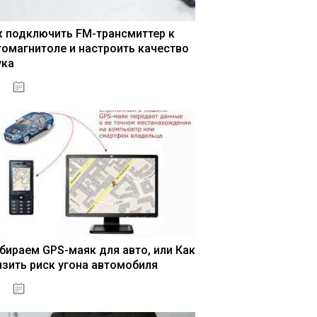
к подключить FM-трансмиттер к
томагнитоле и настроить качество
ука
04.01.2021
бираем GPS-маяк для авто, или Как
изить риск угона автомобиля
04.01.2021