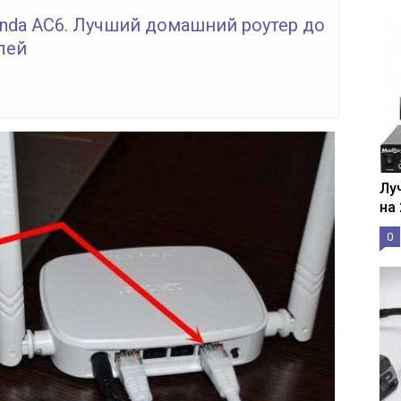
enda AC6. Лучший домашний роутер до
лей
Лу
на
0