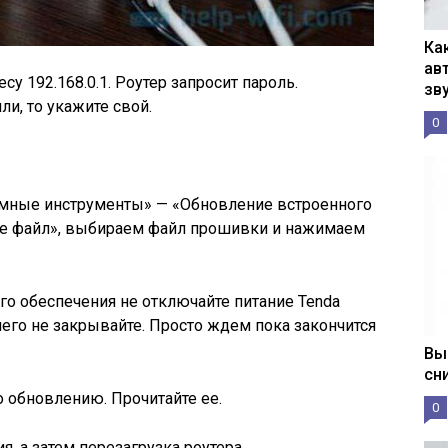
Ка
ав
су 192.168.0.1. Роутер запросит пароль.
зв
ли, то укажите свой.
0
мные инструменты» — «Обновление встроенного
те файл», выбираем файл прошивки и нажимаем
о обеспечения не отключайте питание Tenda
чего не закрывайте. Просто ждем пока закончится
Вы
сн
о обновлению. Прочитайте ее.
0
я, а затем перезагрузка роутера.