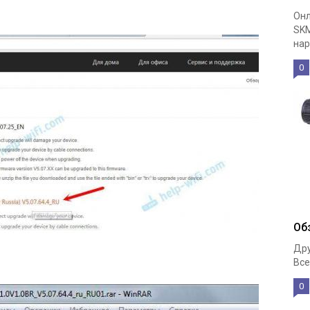
Онл
SKM
нар
0
Об
Дру
Все
0