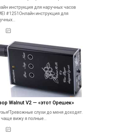
айн инструкция для наручных часов
EI #1251Онлайн инструкция для
учных...
20.10.2020
зор Walnut V2 — «этот Орешек»
зья!Тревожные слухи до меня доходят.
 чаще вижу я полные...
19.05.2020