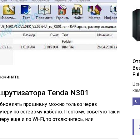
От
Be
Fu
начинать.
Цен
кам
шрутизатора Tenda N301
0
 обновлять прошивку можно только через
утеру по сетевому кабелю. Поэтому, советую так и
ру еще и по Wi-Fi, то отключитесь, или