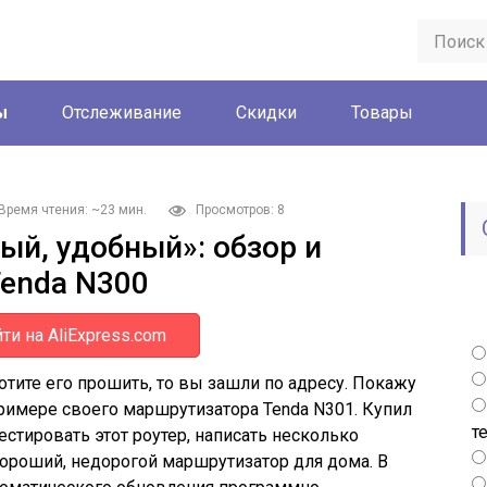
ы
Отслеживание
Скидки
Товары
Время чтения: ~23 мин.
Просмотров: 8
й, удобный»: обзор и
Tenda N300
ти на AliExpress.com
хотите его прошить, то вы зашли по адресу. Покажу
римере своего маршрутизатора Tenda N301. Купил
т
стировать этот роутер, написать несколько
хороший, недорогой маршрутизатор для дома. В