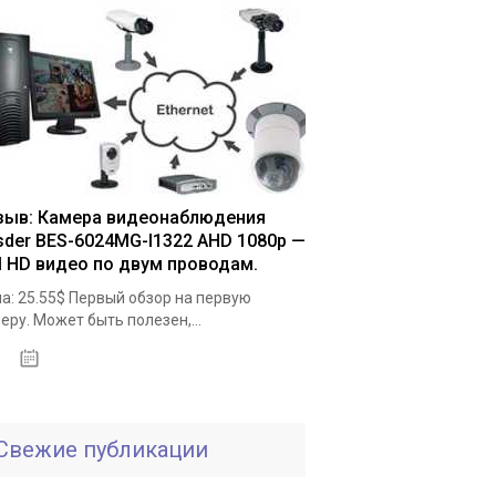
зыв: Камера видеонаблюдения
sder BES-6024MG-I1322 AHD 1080p —
ll HD видео по двум проводам.
а: 25.55$ Первый обзор на первую
еру. Может быть полезен,...
19.05.2020
Свежие публикации