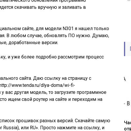
томатического обновления программно
идется скачивать вручную и заливать в
циальном сайте, для модели N301 я нашел только
ая. В любом случае, обновлять ПО нужно. Думаю,
ые, доработанные версии.
ку, и уже более подробно рассмотрим процесс
ального сайта. Даю ссылку на страницу с
tp://www.tenda.ru/dlya-doma/wi-fi-
и у вас другая модель, то загрузите программное
сто ищем свой роутер на сайте и переходим на
 список прошивок разных версий. Скачайте самую
Ча
r Russia), или RU». Просто нажмите на ссылку, и
от