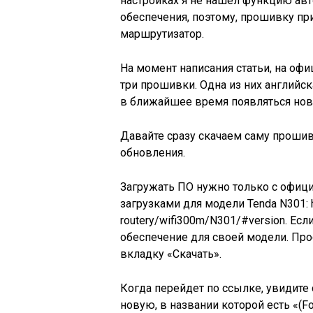
настройках я не нашел функцию ав
обеспечения, поэтому, прошивку пр
маршрутизатор.
На момент написания статьи, на офи
три прошивки. Одна из них английск
в ближайшее время появляться нов
Давайте сразу скачаем саму прошив
обновления.
Загружать ПО нужно только с офици
загрузками для модели Tenda N301: ht
routery/wifi300m/N301/#version. Есл
обеспечение для своей модели. Про
вкладку «Скачать».
Когда перейдет по ссылке, увидите
новую, в названии которой есть «(Fo