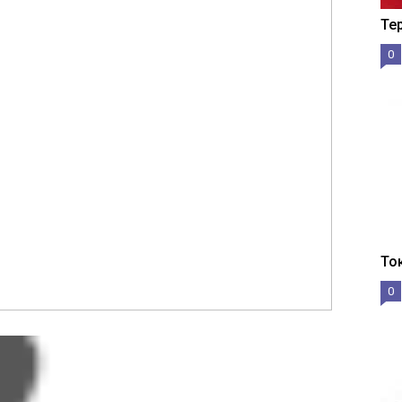
Те
0
То
0