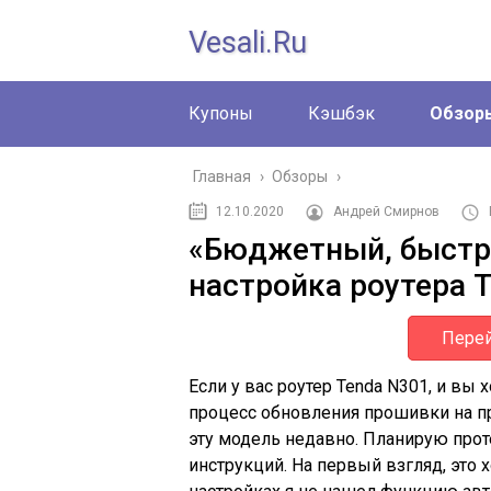
Vesali.ru
Купоны
Кэшбэк
Обзор
Главная
›
Обзоры
›
12.10.2020
Андрей Смирнов
«Бюджетный, быстры
настройка роутера 
Перей
Если у вас роутер Tenda N301, и вы 
процесс обновления прошивки на п
эту модель недавно. Планирую проте
инструкций. На первый взгляд, это 