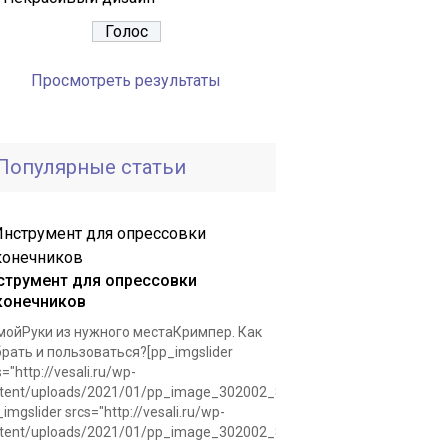
Просмотреть результаты
Популярные статьи
струмент для опрессовки
конечников
ойРуки из нужного местаКримпер. Как
рать и пользоваться?[pp_imgslider
s="http://vesali.ru/wp-
tent/uploads/2021/01/pp_image_302002_8r8slafvntkrimper.jpg"]
_imgslider srcs="http://vesali.ru/wp-
tent/uploads/2021/01/pp_image_302002_8r8slafvntkrimper.jpg"]Для.