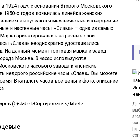
 в 1924 году, с основания Второго Московского
не 1950-х годов появилась линейка женских
азванием выпускаются механические и кварцевые
ные и настенные часы. «Слава» — одна из самых
 Марка ориентировалась на разные слои
 Часы «Слава» неоднократно удостаивались
. На данный момент торговая марка и завод
орода Москва. В часах используются
осковского часового завода и японские
ть недорого российские часы «Слава» Вы можете
ремя. В каталоге часов все цены и фото, описание
Ин
а.
на
ов (0)<label>Сортировать:</label>
Дом
выб
src
con
арцевые
[pp
con