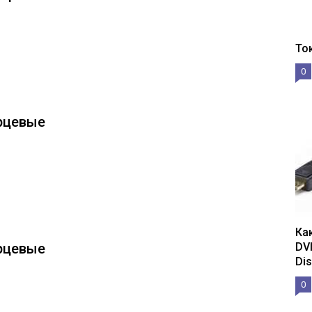
То
0
арцевые
Ка
арцевые
DV
Dis
0