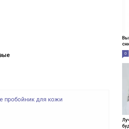
Вы
сн
0
евые
ое пробойник для кожи
Лу
бу