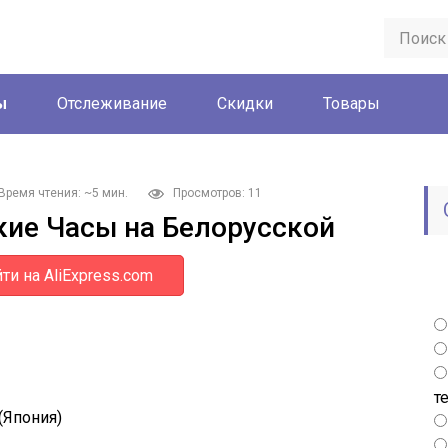
ы
Отслеживание
Скидки
Товары
Время чтения: ~5 мин.
Просмотров: 11
кие Часы на Белорусской
ти на AliExpress.com
т
(Япония)