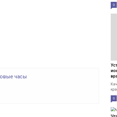
0
Ус
ио
овые часы
вр
Кач
кра
0
Чт