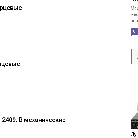
арцевые
Мод
мес
поч
0
арцевые
-2409. В механические
Лу