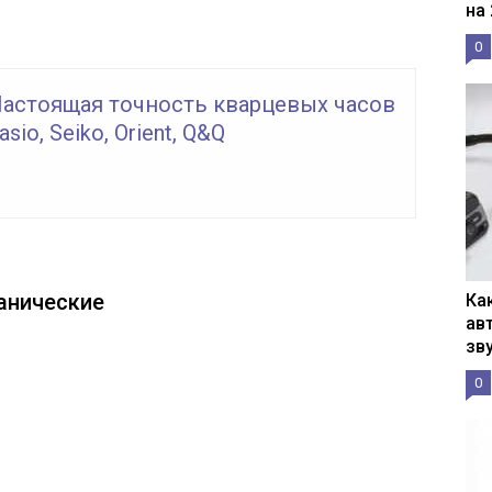
на
0
Настоящая точность кварцевых часов
Casio, Seiko, Orient, Q&Q
анические
Ка
ав
зв
0