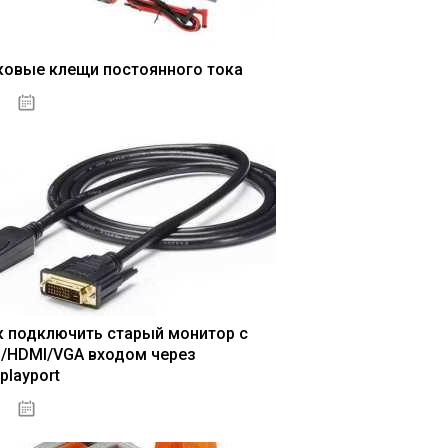
ковые клещи постоянного тока
04.01.2021
к подключить старый монитор с
I/HDMI/VGA входом через
playport
04.01.2021