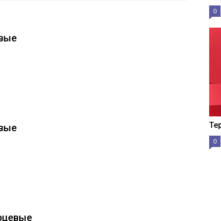
0
евые
Те
евые
0
арцевые