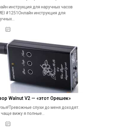
айн инструкция для наручных часов
EI #1251Онлайн инструкция для
учных...
20.10.2020
зор Walnut V2 — «этот Орешек»
зья!Тревожные слухи до меня доходят.
 чаще вижу я полные...
19.05.2020