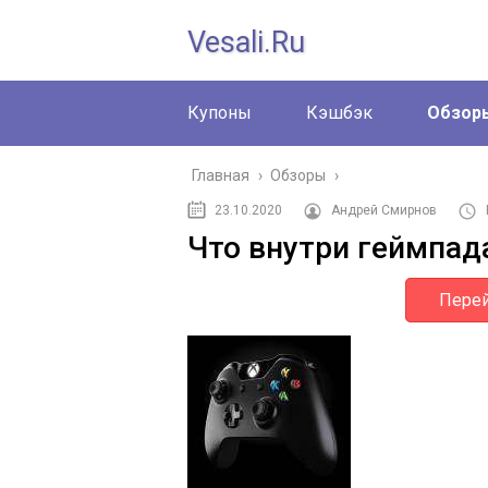
Vesali.ru
Купоны
Кэшбэк
Обзор
Главная
›
Обзоры
›
23.10.2020
Андрей Смирнов
Что внутри геймпад
Перей