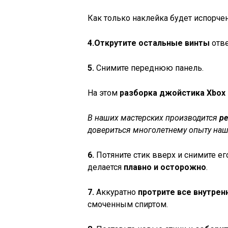
Как только наклейка будет испорче
4.
Открутите остальные винты
отве
5.
Снимите переднюю панель.
На этом
разборка джойстика Xbox
В наших мастерских производится
р
довериться многолетнему опыту наши
6.
Потяните стик вверх и снимите ег
делается
плавно и осторожно
.
7.
Аккуратно
протрите все внутре
смоченным спиртом.