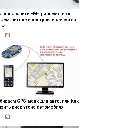
к подключить FM-трансмиттер к
томагнитоле и настроить качество
ука
04.01.2021
бираем GPS-маяк для авто, или Как
изить риск угона автомобиля
04.01.2021