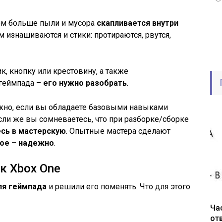
тем больше пыли и мусора
скапливается внутри
м изнашиваются и стики: протираются, рвутся,
к, кнопку или крестовину, а также
 геймпада –
его нужно разобрать
.
ожно, если вы обладаете базовыми навыками
сли же вы сомневаетесь, что при разборке/сборке
сь в мастерскую
. Опытные мастера сделают
ное – надежно
.
к Xbox One
ля геймпада
и решили его поменять. Что для этого
Ча
от