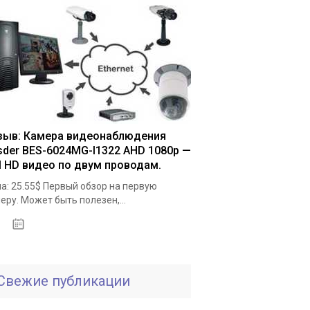
зыв: Камера видеонаблюдения
sder BES-6024MG-I1322 AHD 1080p —
ll HD видео по двум проводам.
а: 25.55$ Первый обзор на первую
еру. Может быть полезен,...
19.05.2020
Свежие публикации