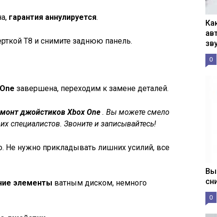
на,
гарантия аннулируется
.
Ка
ав
рткой T8 и снимите заднюю панель.
зв
0
 One
завершена, переходим к замене деталей.
емонт джойстиков Xbox One
. Вы можете смело
х специалистов. Звоните и записывайтесь!
о. Не нужно прикладывать лишних усилий, все
Вы
сн
нние элементы
ватным диском, немного
0