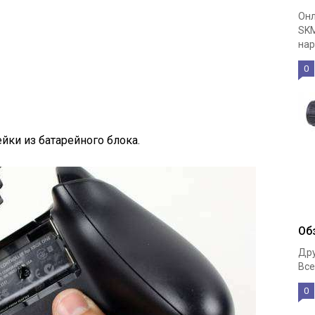
Онл
SKM
нар
0
йки из батарейного блока.
Об
Дру
Все
0