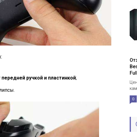
:
От
Be
Fu
передней ручкой и пластинкой
;
Цен
кам
липсы.
0