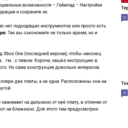
пециальные возможности – Геймпад – Настройки
Те
рации и сохраните их.
0
ас нет подходящих инструментов или просто есть
кую
. Так вы сэкономите не только время, но и
д Xbox One (последней версии), чтобы наконец
та… гм… с пивом. Короче, нашёл инструкцию в
ого. Но сама конструкция довольно интересна.
оллере две платы, а не одна. Расположены они на
То
ругой.
0
) нажимает на дальнюю от неё плату, в отличие от
ют на ближнюю. Для этого там предусмотрен