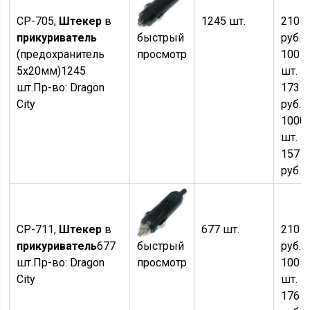
CP-705,
Штекер
в
1245 шт.
210
прикуриватель
быстрый
руб.
×
(предохранитель
просмотр
100
5х20мм)
1245
шт. —
шт.
Пр-во:
Dragon
173
City
руб.
о
1000
шт. —
157
руб.
CP-711,
Штекер
в
677 шт.
210
прикуриватель
677
быстрый
руб.
×
шт.
Пр-во:
Dragon
просмотр
100
City
шт. —
176