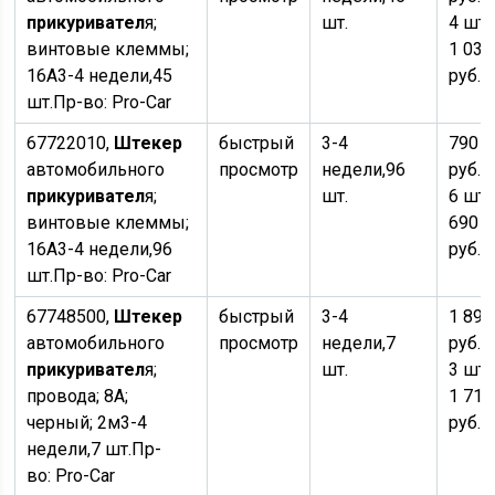
прикуривател
я;
шт.
4 шт.
винтовые клеммы;
1 030
16А
3-4 недели,
45
руб.
шт.
Пр-во:
Pro-Car
67722010,
Штекер
быстрый
3-4
790
автомобильного
просмотр
недели,
96
руб.
×
прикуривател
я;
шт.
6 шт.
винтовые клеммы;
690
16А
3-4 недели,
96
руб.
шт.
Пр-во:
Pro-Car
67748500,
Штекер
быстрый
3-4
1 890
автомобильного
просмотр
недели,
7
руб.
×
прикуривател
я;
шт.
3 шт.
провода; 8А;
1 710
черный; 2м
3-4
руб.
недели,
7 шт.
Пр-
во:
Pro-Car