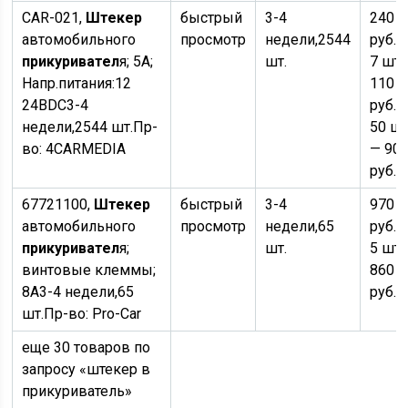
CAR-021,
Штекер
быстрый
3-4
240
автомобильного
просмотр
недели,
2544
руб.
×
прикуривател
я; 5А;
шт.
7 шт.
Напр.питания:12
110
24ВDC
3-4
руб.
о
недели,
2544 шт.
Пр-
50 шт
во:
4CARMEDIA
— 90
руб.
67721100,
Штекер
быстрый
3-4
970
автомобильного
просмотр
недели,
65
руб.
×
прикуривател
я;
шт.
5 шт.
винтовые клеммы;
860
8А
3-4 недели,
65
руб.
шт.
Пр-во:
Pro-Car
еще 30 товаров по
запросу «штекер в
прикуриватель»