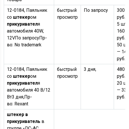
12-0184, Паяльник
быстрый
По запросу
300
со
штекер
ом
просмотр
руб.
×
прикуривател
я
5 шт.
автомобиля 40W,
160
12V
По запросу
Пр-
руб.
о
во:
No trademark
50 шт
— 14
руб.
12-0184, Паяльник
быстрый
3 дня,
480
со
штекер
ом
просмотр
руб.
×
прикуривател
я
20 шт
автомобиля 40 В/12
— 33
Вт
3 дня,
Пр-
руб.
во:
Rexant
штекер в
прикуриватель
в
группе «DC-AC