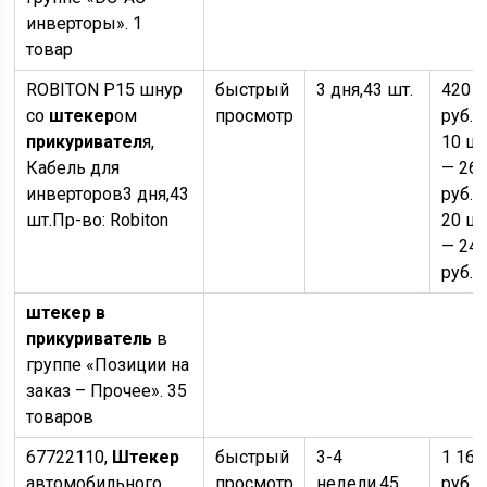
инверторы». 1
товар
ROBITON P15 шнур
быстрый
3 дня,
43 шт.
420
со
штекер
ом
просмотр
руб.
×
прикуривател
я,
10 шт
Кабель для
— 26
инверторов
3 дня,
43
руб.
о
шт.
Пр-во:
Robiton
20 шт
— 24
руб.
штекер в
прикуриватель
в
группе «Позиции на
заказ – Прочее». 35
товаров
67722110,
Штекер
быстрый
3-4
1 160
автомобильного
просмотр
недели,
45
руб.
×