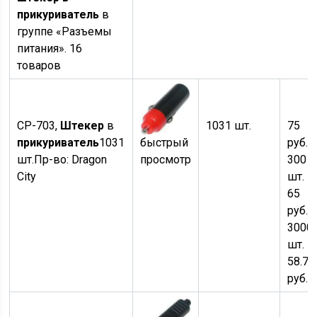
прикуриватель
в
группе «Разъемы
питания». 16
товаров
CP-703,
Штекер
в
1031 шт.
75
прикуриватель
1031
быстрый
руб.
×
шт.
Пр-во:
Dragon
просмотр
300
City
шт. —
65
руб.
о
3000
шт. —
58.70
руб.