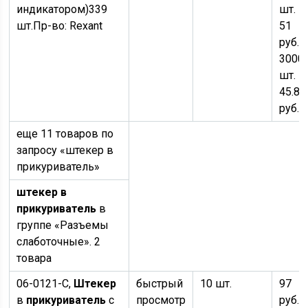
индикатором)
339
шт. —
шт.
Пр-во:
Rexant
51
руб.
о
3000
шт. —
45.80
руб.
еще 11 товаров по
запросу «штекер в
прикуриватель»
штекер в
прикуриватель
в
группе «Разъемы
слаботочные». 2
товара
06-0121-C,
Штекер
быстрый
10 шт.
97
в
прикуриватель
с
просмотр
руб.
×