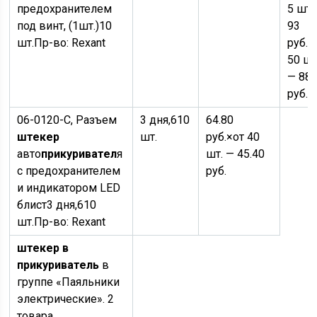
предохранителем
5 шт.
под винт, (1шт.)
10
93
шт.
Пр-во:
Rexant
руб.
о
50 шт
— 88
руб.
06-0120-С, Разъем
3 дня,
610
64.80
штекер
шт.
руб.
×
от 40
авто
прикуривател
я
шт. — 45.40
с предохранителем
руб.
и индикатором LED
блист
3 дня,
610
шт.
Пр-во:
Rexant
штекер в
прикуриватель
в
группе «Паяльники
электрические». 2
товара