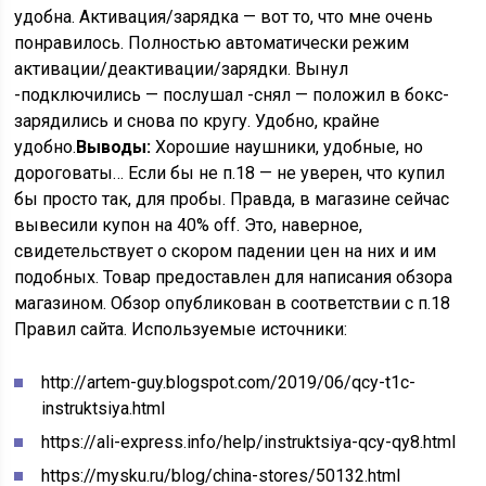
удобна. Активация/зарядка — вот то, что мне очень
понравилось. Полностью автоматически режим
активации/деактивации/зарядки. Вынул
-подключились — послушал -снял — положил в бокс-
зарядились и снова по кругу. Удобно, крайне
удобно.
Выводы:
Хорошие наушники, удобные, но
дороговаты… Если бы не п.18 — не уверен, что купил
бы просто так, для пробы. Правда, в магазине сейчас
вывесили купон на 40% off. Это, наверное,
свидетельствует о скором падении цен на них и им
подобных. Товар предоставлен для написания обзора
магазином. Обзор опубликован в соответствии с п.18
Правил сайта.
Используемые источники:
http://artem-guy.blogspot.com/2019/06/qcy-t1c-
instruktsiya.html
https://ali-express.info/help/instruktsiya-qcy-qy8.html
https://mysku.ru/blog/china-stores/50132.html