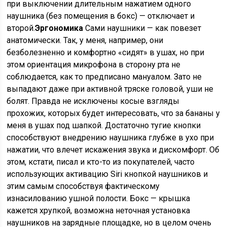
при выключении длительным нажатием одного
наушника (без помещения в бокс) — отключает и
второй.
Эргономика
Сами наушники — как повезет
анатомически. Так, у меня, например, они
безболезненно и комфортно «сидят» в ушах, но при
этом ориентация микрофона в сторону рта не
соблюдается, как то предписано мануалом. Зато не
выпадают даже при активной тряске головой, уши не
болят. Правда не исключены косые взгляды
прохожих, которых будет интересовать, что за бананы у
меня в ушах под шапкой. Достаточно тугие кнопки
способствуют внедрению наушника глубже в ухо при
нажатии, что влечет искажения звука и дискомфорт. Об
этом, кстати, писал и кто-то из покупателей, часто
использующих активацию Siri кнопкой наушников и
этим самым способствуя фактическому
изнасилованию ушной полости. Бокс — крышка
кажется хрупкой, возможна неточная установка
наушников на зарядные площадке, но в целом очень