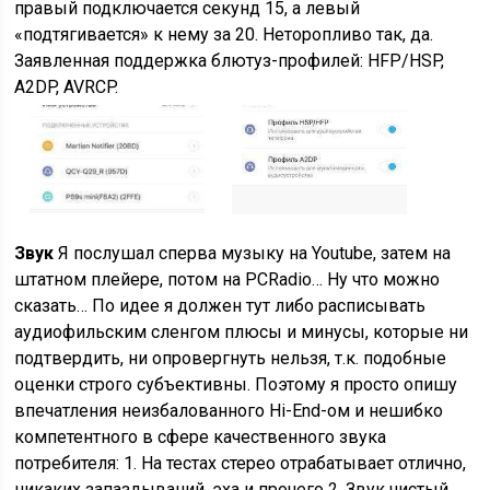
правый подключается секунд 15, а левый
«подтягивается» к нему за 20. Неторопливо так, да.
Заявленная поддержка блютуз-профилей: HFP/HSP,
A2DP, AVRCP.
Звук
Я послушал сперва музыку на Youtube, затем на
штатном плейере, потом на PCRadio… Ну что можно
сказать… По идее я должен тут либо расписывать
аудиофильским сленгом плюсы и минусы, которые ни
подтвердить, ни опровергнуть нельзя, т.к. подобные
оценки строго субъективны. Поэтому я просто опишу
впечатления неизбалованного Hi-End-ом и нешибко
компетентного в сфере качественного звука
потребителя: 1. На тестах стерео отрабатывает отлично,
никаких запаздываний, эха и прочего 2. Звук чистый,