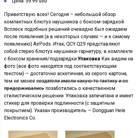
Цена: 59.99 usd
Приветствую всех! Сегодня – небольшой обзор
компактных блютуз наушников с боксом-зарядкой.
Всплеск подобных решений очевидно был ожидаем
после появления (а в некоторых случаях — и к самому
появлению) AirPods. Итак, QCY Q29 представляют
собой стерео блютуз наушники-гарнитуру, в комплекте
с боксом хранения/подзарядки.
Упаковка
Как видим на
фото (все фото находятся под соответствующим
текстом) — достаточно аскетичная, из серого картона,
тем не менее
создатели имели какую-то тактику и ее
придерживались
позаботились о качественном
стилистическом решении. Упаковка запечатана и имеет
стикер для проверки подлинности (с защитным
покрытием). Указан производитель — Dongguan Hele
Electronics Co.