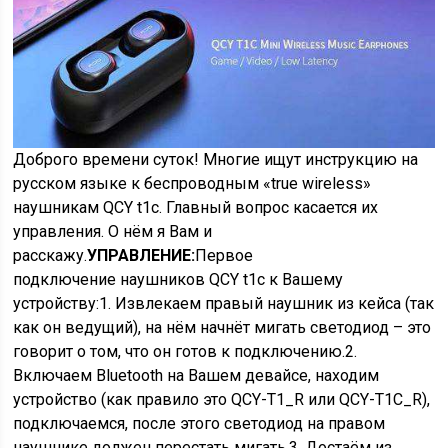
Доброго времени суток! Многие ищут инструкцию на
русском языке к беспроводным «true wireless»
наушникам QCY t1c. Главный вопрос касается их
управления. О нём я Вам и
расскажу.
УПРАВЛЕНИЕ:
Первое
подключение
наушников QCY t1c к Вашему
устройству:
1. Извлекаем правый наушник из кейса (так
как
он ведущий
), на нём начнёт мигать светодиод – это
говорит о том, что он готов к подключению.
2.
Включаем Bluetooth на Вашем девайсе, находим
устройство (как правило это QCY-T1_R или QCY-T1C_R),
подключаемся, после этого светодиод на правом
наушнике должен перестать мигать.
3. Достаём из