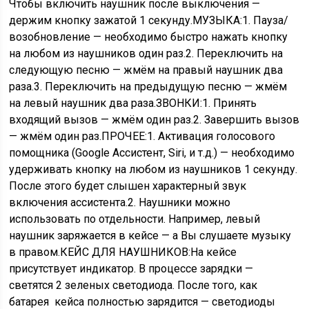
Чтобы включить наушник после выключения —
держим кнопку зажатой 1 секунду.
МУЗЫКА:
1. Пауза/
возобновление — необходимо быстро нажать кнопку
на любом из наушников один раз.
2. Переключить на
следующую песню — жмём на правый наушник два
раза.
3. Переключить на предыдущую песню — жмём
на левый наушник два раза.
ЗВОНКИ:
1. Принять
входящий вызов — жмём один раз.
2. Завершить вызов
— жмём один раз.
ПРОЧЕЕ:
1. Активация голосового
помощника (Google Ассистент, Siri, и т.д.) — необходимо
удерживать кнопку на любом из наушников 1 секунду.
После этого будет слышен характерный звук
включения ассистента.
2. Наушники можно
использовать по отдельности. Например, левый
наушник заряжается в кейсе — а Вы слушаете музыку
в правом.
КЕЙС ДЛЯ НАУШНИКОВ:
На кейсе
присутствует индикатор.
В процессе зарядки —
светятся 2 зеленых светодиода. После того, как
батарея кейса полностью зарядится — светодиоды