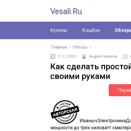
Vesali.ru
Купоны
Кэшбэк
Обзор
Главная
›
Обзоры
›
11.12.2020
Андрей Смирнов
Как сделать просто
своими руками
Перей
Иваныч
Электроника
Д
мощности до трёх киловатт смастери