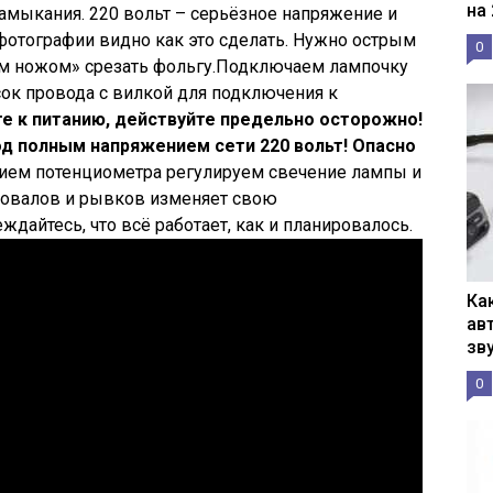
на
амыкания. 220 вольт – серьёзное напряжение и
 фотографии видно как это сделать. Нужно острым
0
м ножом» срезать фольгу.Подключаем лампочку
сок провода с вилкой для подключения к
е к питанию, действуйте предельно осторожно!
д полным напряжением сети 220 вольт! Опасно
ием потенциометра регулируем свечение лампы и
провалов и рывков изменяет свою
ждайтесь, что всё работает, как и планировалось.
Ка
ав
зв
0