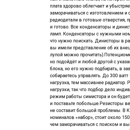
плата здорово облегчает и убыстря
заморачиваться с изготовлением и 
радиодетали в готовые отверстия,
и готово. Все конденсаторы и дини
ламп. Конденсаторы с нужными номи
что нужно поискать. Динисторы в р
вы имели представление об их внешн
лупой можно прочитать).Потенциомет
но подойдёт и любой другой с ука
блока, но его нужно подбирать, в з
собираетесь управлять. До 300 ватт
нагрузка, тем массивнее радиатор. 
нагрузки, так что подбор дело инди
режим работы симистора и он будет 
и поставьте побольше.Резисторы вез
не составит большой проблемы. В К
номиналов «набор», стоит около 150 
чем заморачиваться с поиском и в