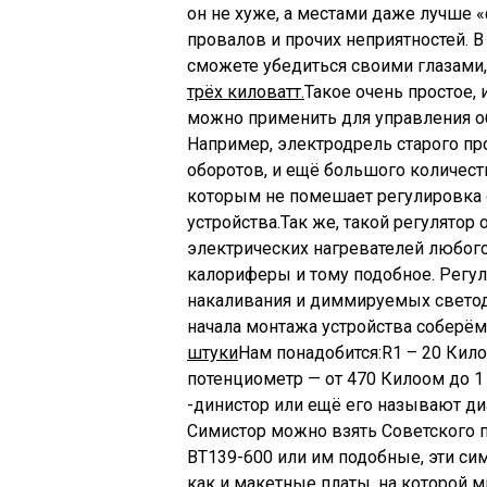
он не хуже, а местами даже лучше 
провалов и прочих неприятностей. В
сможете убедиться своими глазами, 
трёх киловатт.
Такое очень простое, 
можно применить для управления о
Например, электродрель старого про
оборотов, и ещё большого количес
которым не помешает регулировка 
устройства.Так же, такой регулятор
электрических нагревателей любого
калориферы и тому подобное. Регу
накаливания и диммируемых светод
начала монтажа устройства соберём
штуки
Нам понадобится:R1 – 20 Килоо
потенциометр — от 470 Килоом до 1 
-динистор или ещё его называют диа
Симистор можно взять Советского п
BT139-600 или им подобные, эти сим
как и макетные платы, на которой 