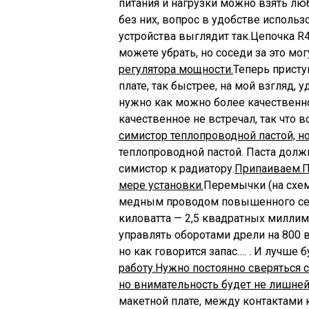
питания и нагрузки можно взять лю
без них, вопрос в удобстве использ
устройства выглядит так.
Цепочка R4
можете убрать, но соседи за это мог
регулятора мощности.
Теперь присту
плате, так быстрее, на мой взгляд,
нужно как можно более качественно
качественное не встречал, так что
симистор теплопроводной пастой, но 
теплопроводной пастой. Паста должн
симистор к радиатору.
Припаиваем.
П
мере установки.
Перемычки (на схе
медным проводом повышенного сече
киловатта — 2,5 квадратных миллиме
управлять оборотами дрели на 800 ва
но как говорится запас…. . И лучше б
работу.
Нужно постоянно сверяться с
но внимательность будет не лишней
макетной плате, между контактами