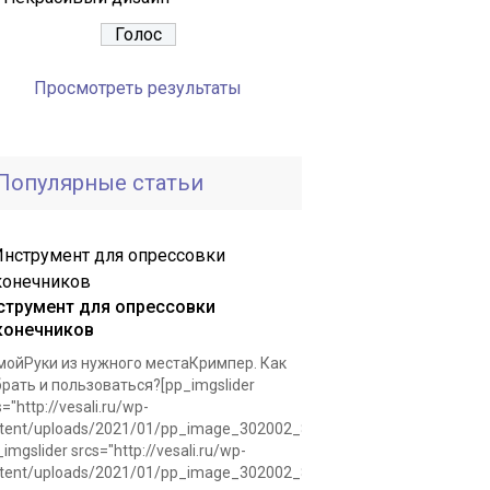
Просмотреть результаты
Популярные статьи
струмент для опрессовки
конечников
ойРуки из нужного местаКримпер. Как
рать и пользоваться?[pp_imgslider
s="http://vesali.ru/wp-
tent/uploads/2021/01/pp_image_302002_8r8slafvntkrimper.jpg"]
_imgslider srcs="http://vesali.ru/wp-
tent/uploads/2021/01/pp_image_302002_8r8slafvntkrimper.jpg"]Для.