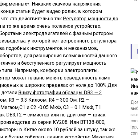
«фирменных». Никаких скачков напряжения,
 конце статьи будет видео ролик, в котором
что это действительно так.
Регулятор мощности до
и в то же время очень полезное устройство,
боротами электродвигателей с фазным ротором.
изводства, у которой нет встроенного регулятора
тва подобных инструментов и механизмов,
оборотов, для расширения возможностей данного
 отлично и бесступенчато регулирует мощность
 типа. Например, конфорки электроплиты,
лятор может плавно менять освещённость ламп
иодных в широких пределах от ноля до 100%.Для
Ин
 детали.
Внизу фотографии образцы DB3 — 3
на
м, R3 — 3.3 Килоом, R4 – 300 Ом, R2 –
Дом
Мегаом,C1 и C2 -0.05 МкФ, C3 – 0.1 МкФ, T1
выб
к DB3,T2 – симистор или по другому — триак.
src
con
роизводства из серии КУ208. Или BT138-800,
[pp
исторы в Китае около 10 рублей за штуку, так же
con
мы и будем собирать данное устройство.Макетная