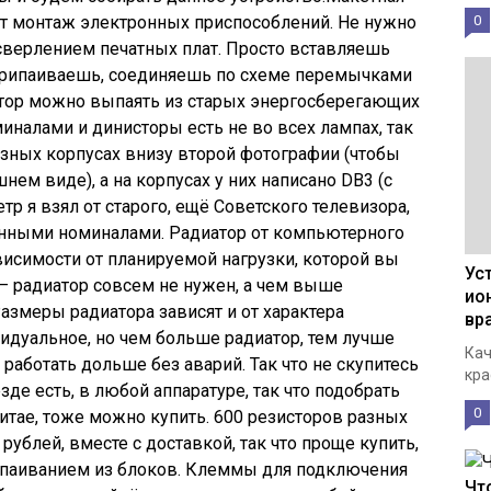
ет монтаж электронных приспособлений. Не нужно
0
сверлением печатных плат. Просто вставляешь
 припаиваешь, соединяешь по схеме перемычками
стор можно выпаять из старых энергосберегающих
налами и динисторы есть не во всех лампах, так
азных корпусах внизу второй фотографии (чтобы
ем виде), а на корпусах у них написано DB3 (с
р я взял от старого, ещё Советского телевизора,
занными номиналами. Радиатор от компьютерного
ависимости от планируемой нагрузки, которой вы
Ус
 – радиатор совсем не нужен, а чем выше
ио
Размеры радиатора зависят и от характера
вр
видуальное, но чем больше радиатор, тем лучше
Кач
работать дольше без аварий. Так что не скупитесь
кра
де есть, в любой аппаратуре, так что подобрать
0
итае, тоже можно купить. 600 резисторов разных
рублей, вместе с доставкой, так что проще купить,
ыпаиванием из блоков. Клеммы для подключения
Чт