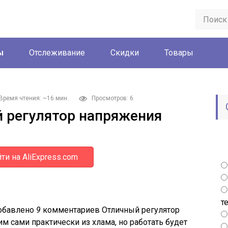
ы
Отслеживание
Скидки
Товары
Время чтения: ~16 мин.
Просмотров: 6
й регулятор напряжения
ти на AliExpress.com
т
обавлено
9
комментариев Отличный регулятор
м сами практически из хлама, но работать будет