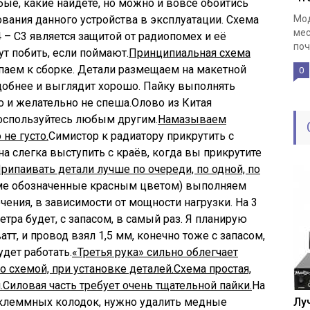
бые, какие найдёте, но можно и вовсе обойтись
ования данного устройства в эксплуатации.
Схема
Мод
мес
 – C3 является защитой от радиопомех и её
поч
ут побить, если поймают.
Принципиальная схема
паем к сборке.
Детали размещаем на макетной
0
 удобнее и выглядит хорошо. Пайку выполнять
 и желательно не спеша.Олово из Китая
 воспользуйтесь любым другим.
Намазываем
не густо.
Симистор к радиатору прикрутить с
а слегка выступить с краёв, когда вы прикрутите
рипаивать детали лучше по очереди, по одной, по
ме обозначенные красным цветом) выполняем
ния, в зависимости от мощности нагрузки. На 3
тра будет, с запасом, в самый раз. Я планирую
тт, и провод взял 1,5 мм, конечно тоже с запасом,
удет работать.
«Третья рука» сильно облегчает
о схемой, при установке деталей.
Схема простая,
.
Силовая часть требует очень тщательной пайки.
На
 клеммных колодок, нужно удалить медные
Лу