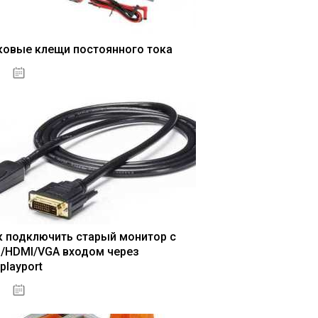
ковые клещи постоянного тока
04.01.2021
к подключить старый монитор с
I/HDMI/VGA входом через
playport
04.01.2021