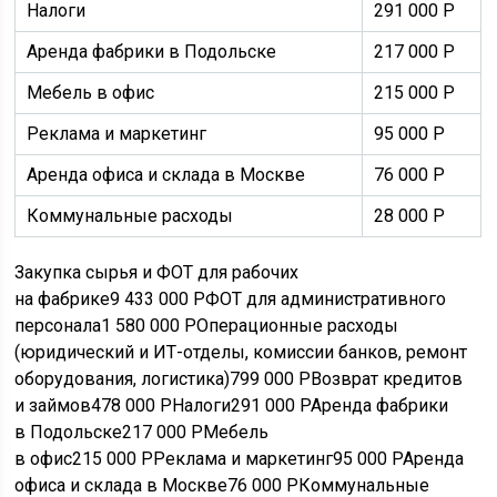
Налоги
291 000
Р
Аренда фабрики в Подольске
217 000
Р
Мебель в офис
215 000
Р
Реклама и маркетинг
95 000
Р
Аренда офиса и склада в Москве
76 000
Р
Коммунальные расходы
28 000
Р
Закупка сырья и
ФОТ
для рабочих
на фабрике9 433 000
Р
ФОТ
для административного
персонала1 580 000
Р
Операционные расходы
(юридический и
ИТ
-отделы, комиссии банков, ремонт
оборудования, логистика)799 000
Р
Возврат кредитов
и займов478 000
Р
Налоги291 000
Р
Аренда фабрики
в Подольске217 000
Р
Мебель
в офис215 000
Р
Реклама и маркетинг95 000
Р
Аренда
офиса и склада в Москве76 000
Р
Коммунальные