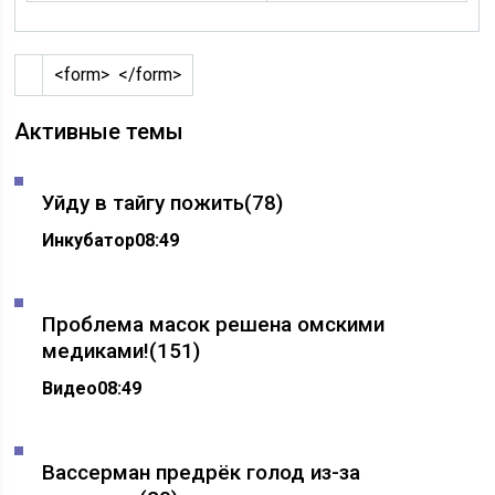
<form> </form>
Активные темы
Уйду в тайгу пожить
(78)
Инкубатор
08:49
Проблема масок решена омскими
медиками!
(151)
Видео
08:49
Вассерман предрёк голод из-за