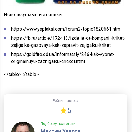
Используемые источники:
https://www.yaplakal.com/forum2/topic1820661.html
https://fb.ru/article/172413/izdelie-ot-kompanii-kriket-
zajigalka-gazovaya-kak-zapravit-zajigalku-kriket
https://goldfire.od.ua/informatsiy/246-kak-vybrat-
originalnuyu-zazhigalku-cricket.html
</table></table>
Рейтинг автора
5
Подборку подготовил
Максим Уваров