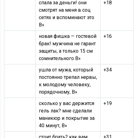
спала за деньги! они
+18
смотрят на меня в соц
сетях и вспоминают это
В»
новая фишка — гостевой
+16
брак! мужчина не гарант
защиты, а только 15 см
сомнительного В»
ушла от мужа, который
+34
постоянно трепал нервы,
к молодому человеку,
порядочному, В»
сколько у вас держится
+19
гель лак? мне сделали
маникюр и покрытие за
40 минут, В»
стоит брать? как вам
+31