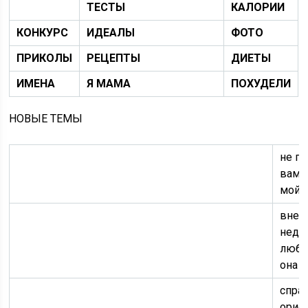
ТЕСТЫ
КАЛОРИИ
КОНКУРС
ИДЕАЛЫ
ФОТО
ПРИКОЛЫ
РЕЦЕПТЫ
ДИЕТЫ
ИМЕНА
Я МАМА
ПОХУДЕЛИ
НОВЫЕ ТЕМЫ
не по
вам 
мой 
внеш
недо
люби
она 
спра
орие