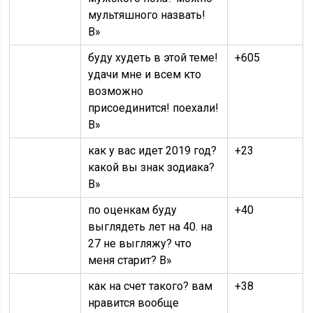
мультяшного назвать!
В»
буду худеть в этой теме!
+605
удачи мне и всем кто
возможно
присоединится! поехали!
В»
как у вас идет 2019 год?
+23
какой вы знак зодиака?
В»
по оценкам буду
+40
выглядеть лет на 40. на
27 не выгляжу? что
меня старит? В»
как на счет такого? вам
+38
нравится вообще