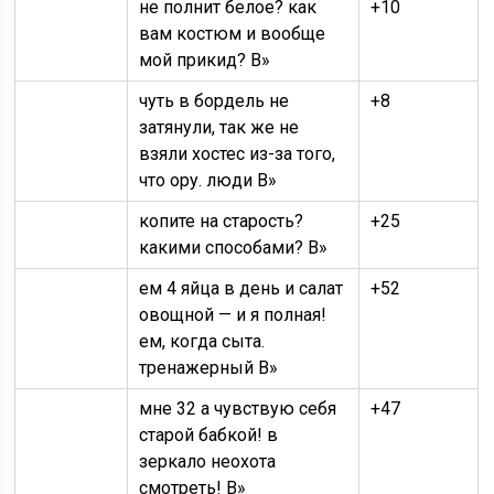
не полнит белое? как
+10
вам костюм и вообще
мой прикид? В»
чуть в бордель не
+8
затянули, так же не
взяли хостес из-за того,
что ору. люди В»
копите на старость?
+25
какими способами? В»
ем 4 яйца в день и салат
+52
овощной — и я полная!
ем, когда сыта.
тренажерный В»
мне 32 а чувствую себя
+47
старой бабкой! в
зеркало неохота
смотреть! В»