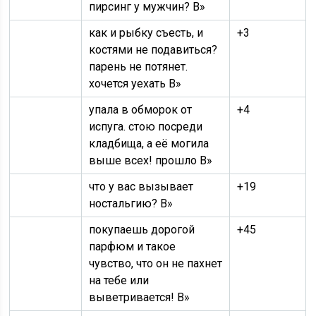
пирсинг у мужчин? В»
как и рыбку съесть, и
+3
костями не подавиться?
парень не потянет.
хочется уехать В»
упала в обморок от
+4
испуга. стою посреди
кладбища, а её могила
выше всех! прошло В»
что у вас вызывает
+19
ностальгию? В»
покупаешь дорогой
+45
парфюм и такое
чувство, что он не пахнет
на тебе или
выветривается! В»