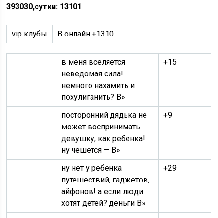
393030,
сутки: 13101
vip клубы
В онлайн
+1310
в меня вселяется
+15
неведомая сила!
немного нахамить и
похулиганить? В»
посторонний дядька не
+9
может воспринимать
девушку, как ребенка!
ну чешется — В»
ну нет у ребенка
+29
путешествий, гаджетов,
айфонов! а если люди
хотят детей? деньги В»