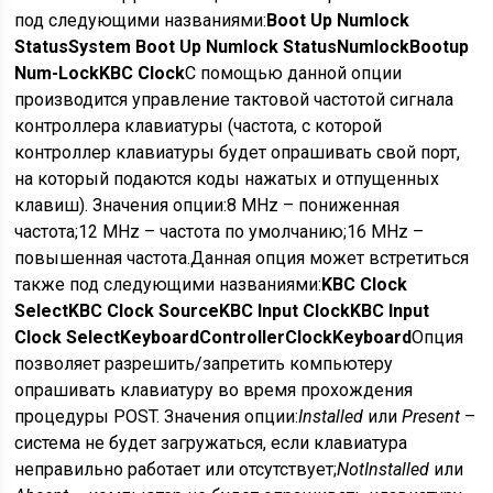
под следующими названиями:
Boot Up Numlock
Status
System Boot Up Numlock Status
Numlock
Bootup
Num-Lock
KBC Clock
С помощью данной опции
производится управление тактовой частотой сигнала
контроллера клавиатуры (частота, с которой
контроллер клавиатуры будет опрашивать свой порт,
на который подаются коды нажатых и отпущенных
клавиш).
Значения опции:
8 MHz – пониженная
частота;
12 MHz – частота по умолчанию;
16 MHz –
повышенная частота.
Данная опция может встретиться
также под следующими названиями:
KBC Clock
Select
KBC Clock Source
KBC Input Clock
KBC Input
Clock Select
Keyboard
Controller
Clock
Keyboard
Опция
позволяет разрешить/запретить компьютеру
опрашивать клавиатуру во время прохождения
процедуры POST.
Значения опции:
Installed
или
Present
–
система не будет загружаться, если клавиатура
неправильно работает или отсутствует;
Not
Installed
или