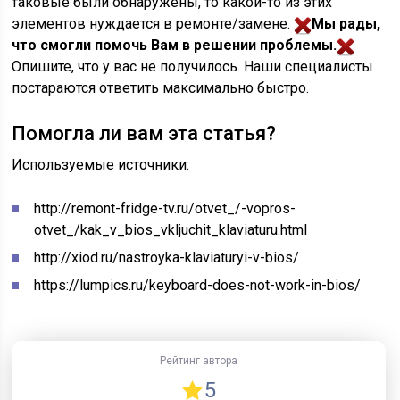
таковые были обнаружены, то какой-то из этих
элементов нуждается в ремонте/замене.
Мы рады,
что смогли помочь Вам в решении проблемы.
Опишите, что у вас не получилось.
Наши специалисты
постараются ответить максимально быстро.
Помогла ли вам эта статья?
Используемые источники:
http://remont-fridge-tv.ru/otvet_/-vopros-
otvet_/kak_v_bios_vkljuchit_klaviaturu.html
http://xiod.ru/nastroyka-klaviaturyi-v-bios/
https://lumpics.ru/keyboard-does-not-work-in-bios/
Рейтинг автора
5