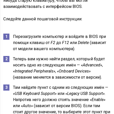
нибудь старую клавиатуру, чтобы вы могли
взаимодействовать с интерфейсом BIOS.
Следуйте данной пошаговой инструкции:
Перезагрузите компьютер и войдите в BIOS при
помощи клавиш от
F2
до
F12
или
Delete
(зависит
от модели вашего компьютера).
Теперь вам нужно найти раздел, который будет
носить одно из следующих имён —
«Advanced»
,
«Integrated Peripherals»
,
«Onboard Devices»
(название меняется в зависимости от версии).
Там найдите пункт с одним из следующих имён —
«USB Keyboard Support»
или
«Legacy USB Support»
.
Напротив него должно стоять значение
«Enable»
или
«Auto»
(зависит от версии BIOS). Если там
стоит другое значение, то выберите этот пункт при