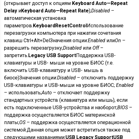
(открывает доступ к опциям
Keyboard Auto
—
Repeat
Delay
и
Keyboard Auto
—
Repeat Rate
);
Disabled
–
автоматическая установка
параметров.
Keyboard
Reset
Control
Использование
перезагрузки компьютера при нажатии сочетания
клавиш Ctrl+Alt+Del
Значения опции:
Enabled
или
On
–
разрешить перезагрузку;
Disabled
или
Off
–
запретить.
Legacy USB Support
Поддержка USB-
клавиатуры и USB- мыши на уровне БИОС (т.е.
включить USB-клавиатуру и USB- мышь в
биосе)
Значения опции:
Disabled
– отключить поддержку
USB-клавиатуры и USB-мыши на уровне БИОС;
Enabled
– использовать;
Auto
– отключает поддержку
стандартных устройств (клавиатура или мышь), если
есть подключенные USB-устройства и наоборот;
BIOS
–
поддержка осуществляется БИОС материнской
платы;
OS
– поддержка осуществляется операционной
системой.
Данная опция может встретиться также под
следующими названиями:
USB Legacy Support
USB