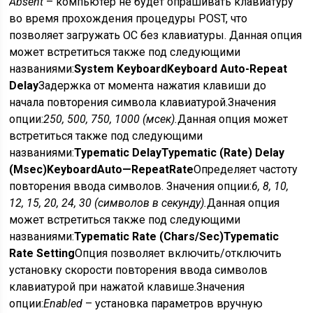
Absent
– компьютер не будет опрашивать клавиатуру
во время прохождения процедуры POST, что
позволяет загружать ОС без клавиатуры.
Данная опция
может встретиться также под следующими
названиями:
System Keyboard
Keyboard Auto-Repeat
Delay
Задержка от момента нажатия клавиши до
начала повторения символа клавиатурой.
Значения
опции:
250, 500, 750, 1000 (мсек).
Данная опция может
встретиться также под следующими
названиями:
Typematic Delay
Typematic (Rate) Delay
(Msec)
Keyboard
Auto
—
Repeat
Rate
Определяет частоту
повторения ввода символов.
Значения опции:
6, 8, 10,
12, 15, 20, 24, 30 (символов в секунду).
Данная опция
может встретиться также под следующими
названиями:
Typematic Rate (Chars/Sec)
Typematic
Rate Setting
Опция позволяет включить/отключить
установку скорости повторения ввода символов
клавиатурой при нажатой клавише.
Значения
опции:
Enabled
– установка параметров вручную