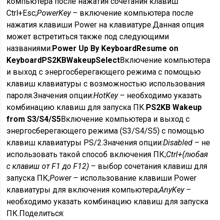
компьютера после нажатия сочетания клавиш
Ctrl+Esc;
Power
Key
– включение компьютера после
нажатия клавиши Power на клавиатуре.
Данная опция
может встретиться также под следующими
названиями:
Power Up By Keyboard
Resume on
Keyboard
PS
2
KB
Wakeup
Select
Включение компьютера
и выход с энергосберегающего режима с помощью
клавиш клавиатуры с возможностью использования
пароля.
Значения опции:
Hot
Key
– необходимо указать
комбинацию клавиш для запуска ПК.
PS2KB Wakeup
from S3/S4/S5
Включение компьютера и выход с
энергосберегающего режима (S3/S4/S5) с помощью
клавиш клавиатуры PS/2.
Значения опции:
Disabled
– не
использовать такой способ включения ПК;
Ctrl
+(любая
с клавиш от
F
1 до
F
12)
– выбор сочетания клавиш для
запуска ПК;
Power
– использование клавиши Power
клавиатуры для включения компьютера;
Any
Key
–
необходимо указать комбинацию клавиш для запуска
ПК.
Поделиться: