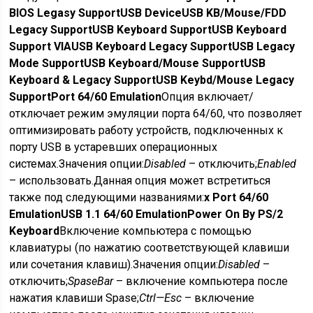
BIOS Legasy Support
USB Device
USB KB/Mouse/FDD
Legacy Support
USB Keyboard Support
USB Keyboard
Support VIA
USB Keyboard Legacy Support
USB Legacy
Mode Support
USB Keyboard/Mouse Support
USB
Keyboard & Legacy Support
USB Keybd/Mouse Legacy
Support
Port
64/60
Emulation
Опция включает/
отключает режим эмуляции порта 64/60, что позволяет
оптимизировать работу устройств, подключенных к
порту USB в устаревших операционных
системах.
Значения опции:
Disabled
– отключить;
Enabled
– использовать.
Данная опция может встретиться
также под следующими названиями:
x Port 64/60
Emulation
USB 1.1 64/60 Emulation
Power On By PS
/2
Keyboard
Включение компьютера с помощью
клавиатуры (по нажатию соответствующей клавиши
или сочетания клавиш).
Значения опции:
Disabled
–
отключить;
Spase
Bar
– включение компьютера после
нажатия клавиши Spase;
Ctrl
—
Esc
– включение