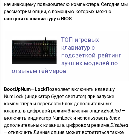
начинающему пользователю компьютера.
Сегодня мы
рассмотрим опции, с помощью которых можно
настроить клавиатуру в BIOS.
ТОП игровых
клавиатур с
подсветкой: рейтинг
лучших моделей по
отзывам геймеров
Boot
Up
Num
—
Lock
Позволяет включить клавишу
NumLock (индикатор будет светится) при запуске
компьютера и перевести блок дополнительных
клавиш в цифровой режим.
Значения опции:
Enabled
–
включить индикатор NumLock и использовать блок
дополнительных клавиш в цифровом режиме;
Disabled
– отключить.
Данная опция может встретиться также