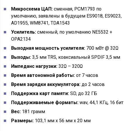
Микросхема ЦАП:
сменная, PCM1793 по
умолчанию, заявлены в будущем ES9018, ES9023,
AD1955, WM8741, TDA1543
Усилитель:
сменный, по умолчанию NE5532 +
OPA2134
Выходная мощность усилителя:
700 мВт @ 32Ω
Выходы:
3,5 мм TRS, коаксиальный SPDIF 3,5 мм
Импеданс нагрузки:
32Ω – 320Ω
Время автономной работы:
от 7 часов
Время зарядки аккумулятора:
до 2 часов
Поддержка карт памяти:
SD, до 32 ГБ
Поддерживаемые форматы:
wav, 44,1 КГц, 16 бит
Вес:
181 грамм
Размеры:
103,1 мм x 56 мм x 20 мм