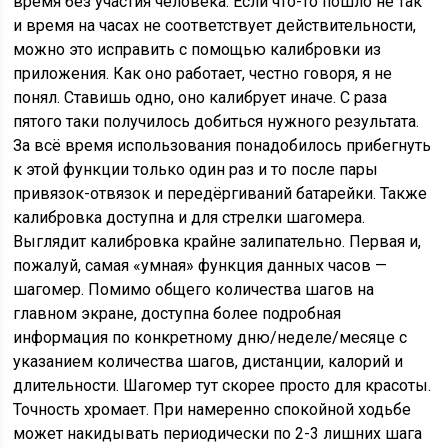
время без участия человека. Если что-то пошло не так
и время на часах не соответствует действительности,
можно это исправить с помощью калибровки из
приложения. Как оно работает, честно говоря, я не
понял. Ставишь одно, оно калибрует иначе. С раза
пятого таки получилось добиться нужного результата.
За всё время использования понадобилось прибегнуть
к этой функции только один раз и то после пары
привязок-отвязок и передёргиваний батарейки. Также
калибровка доступна и для стрелки шагомера.
Выглядит калибровка крайне залипательно. Первая и,
пожалуй, самая «умная» функция данных часов —
шагомер. Помимо общего количества шагов на
главном экране, доступна более подробная
информация по конкретному дню/неделе/месяце с
указанием количества шагов, дистанции, калорий и
длительности. Шагомер тут скорее просто для красоты.
Точность хромает. При намеренно спокойной ходьбе
может накидывать периодически по 2-3 лишних шага