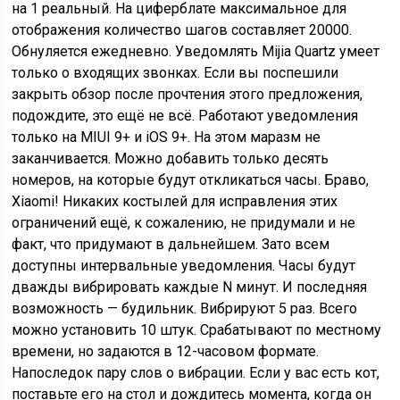
на 1 реальный. На циферблате максимальное для
отображения количество шагов составляет 20000.
Обнуляется ежедневно. Уведомлять Mijia Quartz умеет
только о входящих звонках. Если вы поспешили
закрыть обзор после прочтения этого предложения,
подождите, это ещё не всё. Работают уведомления
только на MIUI 9+ и iOS 9+. На этом маразм не
заканчивается. Можно добавить только десять
номеров, на которые будут откликаться часы. Браво,
Xiaomi! Никаких костылей для исправления этих
ограничений ещё, к сожалению, не придумали и не
факт, что придумают в дальнейшем. Зато всем
доступны интервальные уведомления. Часы будут
дважды вибрировать каждые N минут. И последняя
возможность — будильник. Вибрируют 5 раз. Всего
можно установить 10 штук. Срабатывают по местному
времени, но задаются в 12-часовом формате.
Напоследок пару слов о вибрации. Если у вас есть кот,
поставьте его на стол и дождитесь момента, когда он