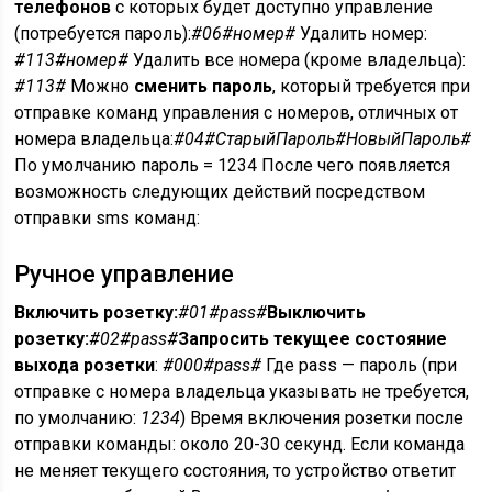
телефонов
с которых будет доступно управление
(потребуется пароль):
#06#номер#
Удалить номер:
#113#номер#
Удалить все номера (кроме владельца):
#113#
Можно
сменить пароль
, который требуется при
отправке команд управления с номеров, отличных от
номера владельца:
#04#СтарыйПароль#НовыйПароль#
По умолчанию пароль = 1234 После чего появляется
возможность следующих действий посредством
отправки sms команд:
Ручное управление
Включить розетку:
#01#pass#
Выключить
розетку:
#02#pass#
Запросить текущее состояние
выхода розетки
:
#000#pass#
Где pass — пароль (при
отправке с номера владельца указывать не требуется,
по умолчанию:
1234
) Время включения розетки после
отправки команды: около 20-30 секунд. Если команда
не меняет текущего состояния, то устройство ответит