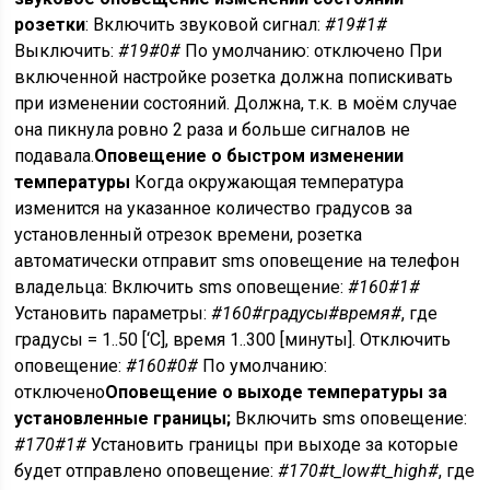
розетки
: Включить звуковой сигнал:
#19#1#
Выключить:
#19#0#
По умолчанию: отключено При
включенной настройке розетка должна попискивать
при изменении состояний. Должна, т.к. в моём случае
она пикнула ровно 2 раза и больше сигналов не
подавала.
Оповещение о быстром изменении
температуры
Когда окружающая температура
изменится на указанное количество градусов за
установленный отрезок времени, розетка
автоматически отправит sms оповещение на телефон
владельца: Включить sms оповещение:
#160#1#
Установить параметры:
#160#градусы#время#
, где
градусы = 1..50 [‘C], время 1..300 [минуты]. Отключить
оповещение:
#160#0#
По умолчанию:
отключено
Оповещение о выходе температуры за
установленные границы;
Включить sms оповещение:
#170#1#
Установить границы при выходе за которые
будет отправлено оповещение:
#170#t_low#t_high#
, где