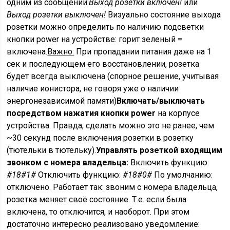
одним из сообщений:
Выход розетки включен!
или
Выход розетки выключен!
Визуально состояние выхода
розетки можно определить по наличию подсветки
кнопки power на устройстве: горит зеленый =
включена.
Важно:
При пропадании питания даже на 1
сек и последующем его восстановлении, розетка
будет всегда выключена (спорное решение, учитывая
наличие ионистора, не говоря уже о наличии
энергонезависимой памяти)
Включать/выключать
посредством нажатия кнопки power
на корпусе
устройства. Правда, сделать можно это не ранее, чем
~30 секунд после включения розетки в розетку
(тютельки в тютельку).
Управлять розеткой входящим
звонком с номера владельца:
Включить функцию:
#18#1#
Отключить функцию:
#18#0#
По умолчанию:
отключено. Работает так: звоним с номера владельца,
розетка меняет своё состояние. Т.е. если была
включена, то отключится, и наоборот. При этом
достаточно интересно реализовано уведомление: