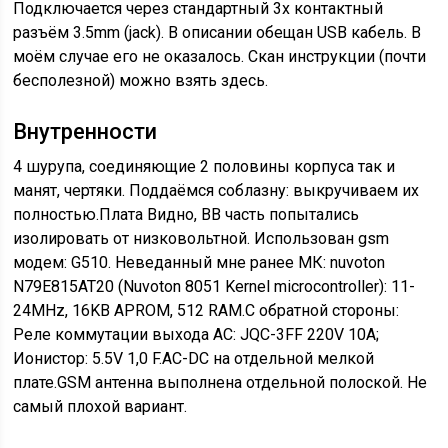
Подключается через стандартный 3х контактный
разъём 3.5mm (jack). В описании обещан USB кабель. В
моём случае его не оказалось. Скан инструкции (почти
бесполезной) можно взять здесь.
Внутренности
4 шурупа, соединяющие 2 половины корпуса так и
манят, чертяки. Поддаёмся соблазну: выкручиваем их
полностью.Плата Видно, ВВ часть попытались
изолировать от низковольтной. Использован gsm
модем: G510. Неведанный мне ранее МК: nuvoton
N79E815AT20 (Nuvoton 8051 Kernel microcontroller): 11-
24MHz, 16KB APROM, 512 RAM.С обратной стороны:
Реле коммутации выхода AC: JQC-3FF 220V 10A;
Ионистор: 5.5V 1,0 F.AC-DC на отдельной мелкой
плате.GSM антенна выполнена отдельной полоской. Не
самый плохой вариант.