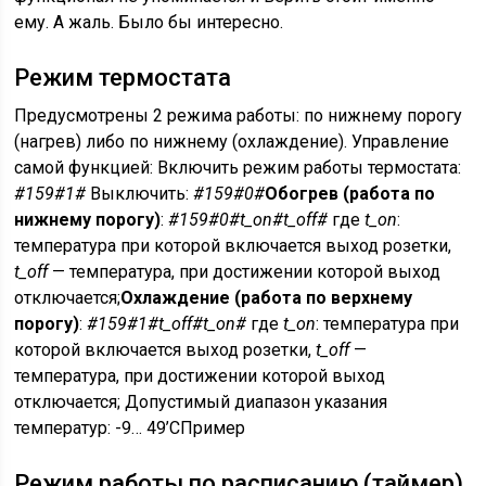
ему. А жаль. Было бы интересно.
Режим термостата
Предусмотрены 2 режима работы: по нижнему порогу
(нагрев) либо по нижнему (охлаждение). Управление
самой функцией: Включить режим работы термостата:
#159#1#
Выключить:
#159#0#
Обогрев (работа по
нижнему порогу)
:
#159#0#t_on#t_off#
где
t_on
:
температура при которой включается выход розетки,
t_off
— температура, при достижении которой выход
отключается;
Охлаждение (работа по верхнему
порогу)
:
#159#1#t_off#t_on#
где
t_on
: температура при
которой включается выход розетки,
t_off
—
температура, при достижении которой выход
отключается; Допустимый диапазон указания
температур: -9… 49’CПример
Режим работы по расписанию (таймер)