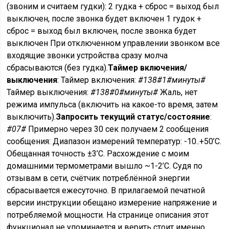
(звоним и считаем гудки): 2 гудка + сброс = выход был
выключен, после звонка будет включен 1 гудок +
сброс = выход был включен, после звонка будет
выключен При отключенном управлении звонком все
входящие звонки устройства сразу молча
сбрасываются (без гудка).
Таймер включения/
выключения
: Таймер включения:
#138#1#минуты#
Таймер выключения:
#138#0#минуты#
Жаль, нет
режима импульса (включить на какое-то время, затем
выключить).
Запросить текущий статус/состояние
:
#07#
Примерно через 30 сек получаем 2 сообщения
сообщения: Диапазон измерений температур: -10..+50’C.
Обещанная точность ±3’C. Расхождение с моим
домашними термометрами вышло ~1-2’C. Судя по
отзывам в сети, счётчик потреблённой энергии
сбрасывается ежесуточно. В прилагаемой печатной
версии инструкции обещано измерение напряжение и
потребляемой мощности. На странице описания этот
функционал не упоминается и верить стоит именно