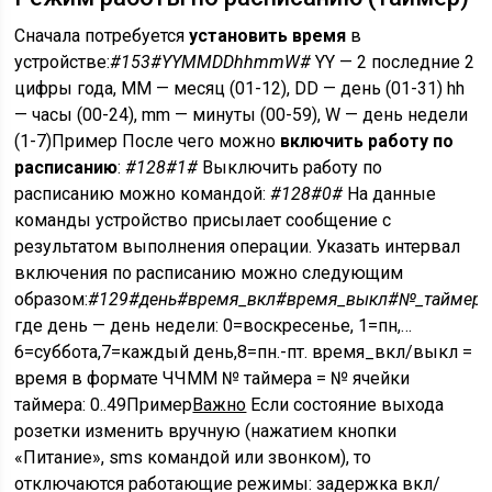
Сначала потребуется
установить время
в
устройстве:
#153#YYMMDDhhmmW#
YY — 2 последние 2
цифры года, MM — месяц (01-12), DD — день (01-31) hh
— часы (00-24), mm — минуты (00-59), W — день недели
(1-7)Пример После чего можно
включить работу по
расписанию
:
#128#1#
Выключить работу по
расписанию можно командой:
#128#0#
На данные
команды устройство присылает сообщение с
результатом выполнения операции. Указать интервал
включения по расписанию можно следующим
образом:
#129#день#время_вкл#время_выкл#№_таймер
где день — день недели: 0=воскресенье, 1=пн,…
6=суббота,7=каждый день,8=пн.-пт. время_вкл/выкл =
время в формате ЧЧММ № таймера = № ячейки
таймера: 0..49Пример
Важно
Если состояние выхода
розетки изменить вручную (нажатием кнопки
«Питание», sms командой или звонком), то
отключаются работающие режимы: задержка вкл/