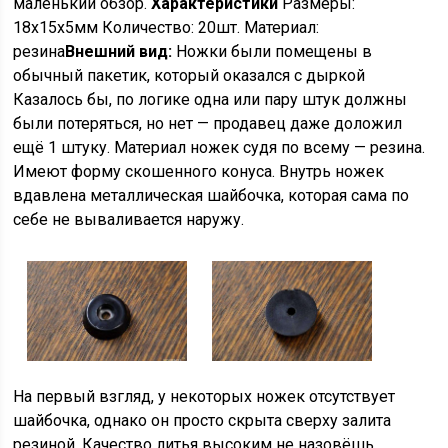
маленький обзор.
Характеристики
Размеры:
18x15x5мм Количество: 20шт. Материал:
резина
Внешний вид:
Ножки были помещены в
обычный пакетик, который оказался с дыркой
Казалось бы, по логике одна или пару штук должны
были потеряться, но нет — продавец даже доложил
ещё 1 штуку. Материал ножек судя по всему — резина.
Имеют форму скошенного конуса. Внутрь ножек
вдавлена металлическая шайбочка, которая сама по
себе не вываливается наружу.
На первый взгляд, у некоторых ножек отсутствует
шайбочка, однако он просто скрыта сверху залита
резиной. Качество литья высоким не назовёшь,