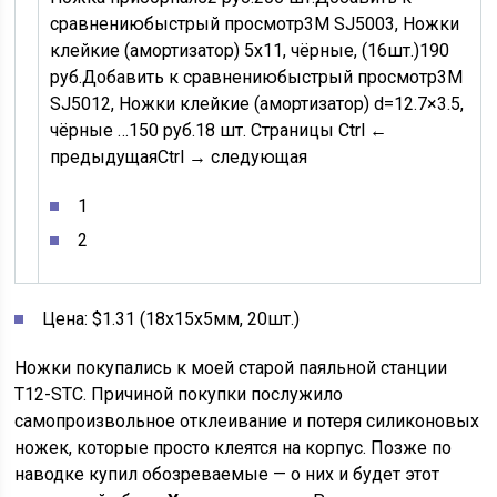
сравнению
быстрый просмотр
3M SJ5003, Ножки
клейкие (амортизатор) 5х11, чёрные, (16шт.)
190
руб.
Добавить к сравнению
быстрый просмотр
3M
SJ5012, Ножки клейкие (амортизатор) d=12.7×3.5,
чёрные …
150
руб.
18 шт.
Страницы
Ctrl ←
предыдущая
Ctrl → следующая
1
2
Цена: $1.31 (18x15x5мм, 20шт.)
Ножки покупались к моей старой паяльной станции
T12-STC. Причиной покупки послужило
самопроизвольное отклеивание и потеря силиконовых
ножек, которые просто клеятся на корпус. Позже по
наводке купил обозреваемые — о них и будет этот