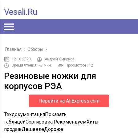
Vesali.ru
Главная
›
Обзоры
›
12.10.2020
Андрей Смирнов
Время чтения: ~7 мин.
Просмотров: 12
Резиновые ножки для
корпусов РЭА
Перейти на AliExpress.com
ТехдокументацияПоказать
таблицей
Сортировка:
Рекомендуем
Хиты
продаж
Дешевле
Дороже