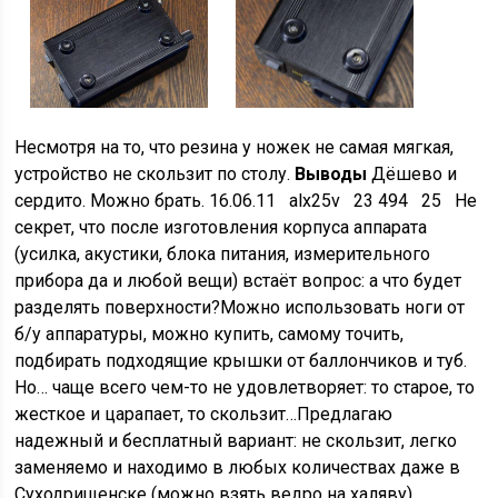
Несмотря на то, что резина у ножек не самая мягкая,
устройство не скользит по столу.
Выводы
Дёшево и
сердито. Можно брать. 16.06.11 alx25v 23 494 25 Не
секрет, что после изготовления корпуса аппарата
(усилка, акустики, блока питания, измерительного
прибора да и любой вещи) встаёт вопрос: а что будет
разделять поверхности?Можно использовать ноги от
б/у аппаратуры, можно купить, самому точить,
подбирать подходящие крышки от баллончиков и туб.
Но… чаще всего чем-то не удовлетворяет: то старое, то
жесткое и царапает, то скользит…Предлагаю
надежный и бесплатный вариант: не скользит, легко
заменяемо и находимо в любых количествах даже в
Суходрищенске (можно взять ведро на халяву),