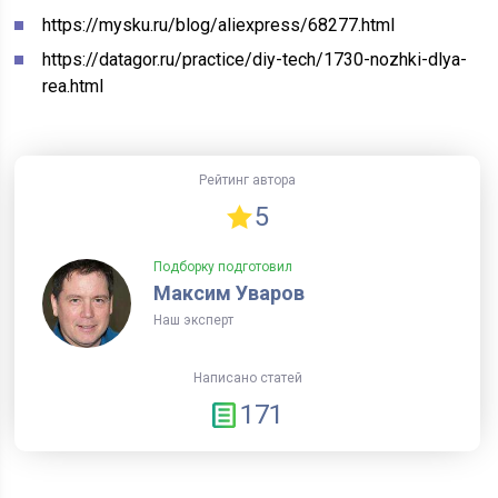
https://mysku.ru/blog/aliexpress/68277.html
https://datagor.ru/practice/diy-tech/1730-nozhki-dlya-
rea.html
Рейтинг автора
5
Подборку подготовил
Максим Уваров
Наш эксперт
Написано статей
171